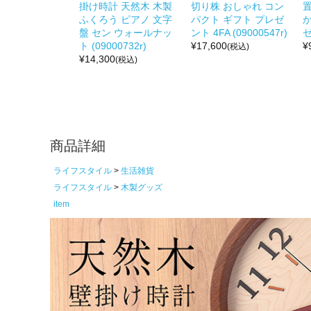
掛け時計 天然木 木製
切り株 おしゃれ コン
ふくろう ピアノ 文字
パクト ギフト プレゼ
盤 セン ウォールナッ
ント 4FA (09000547r)
ゼ
ト (09000732r)
¥
17,600
¥
(税込)
¥
14,300
(税込)
商品詳細
ライフスタイル
生活雑貨
ライフスタイル
木製グッズ
item