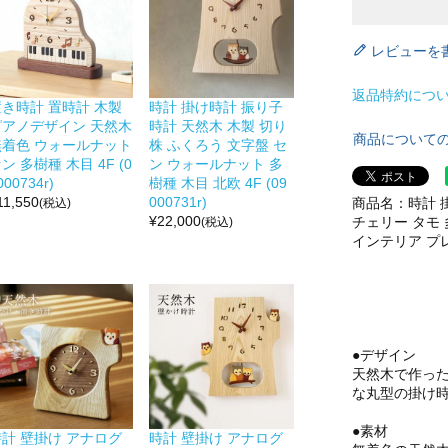
レビューを
返品特約につ
置き時計 置時計 木製
時計 掛け時計 振り子
ピアノデザイン 天然木
時計 天然木 木製 切り
商品について
無着色 ウォールナット
株 ふくろう 文字盤 セ
ン 多樹種 木目 4F (0
ン ウォールナット 多
000734r)
樹種 木目 北欧 4F (09
11,550
000731r)
商品名：時計 掛
(税込)
¥
22,000
チェリー タモ 
(税込)
インテリア プレゼ
●デザイン
天然木で作っ
な丸型の掛け
●素材
時計 壁掛け アナログ
時計 壁掛け アナログ