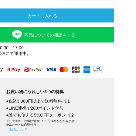
カートに入れる
商品についての相談をする
:00～17:00
返信にて運用中。
ウォールナ
チェリー
タモ
ット
お買い物にうれしい3つの特典
●税込3,980円以上で送料無料 ※1
●LINE連携で200ポイント付与
●誰でも使える5%OFFクーポン ※2
※1.北海道・沖縄は別途1,100円送料がかかります
※2.カートに自動付与
→返品について