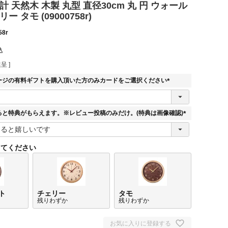
計 天然木 木製 丸型 直径30cm 丸 円 ウォール
 タモ (09000758r)
58r
込
呈 ]
ージの有料ギフトを購入頂いた方のみカードをご選択ください
(
必
須
ると特典がもらえます。※レビュー投稿のみだけ。(特典は画像確認)
)
(
必
須
してください
)
ト
チェリー
タモ
残りわずか
残りわずか
お気に入りに登録する