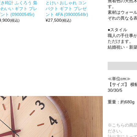
無着色の天然
置き時計 ふくろう 梟
とけい おしゃれ コン
す。
かわいい ギフト プレ
パクト ギフト プレゼ
素材はウォー
ント (09000545r)
ント 4FA (09000548r)
ぞれの異なる
9,900
¥
27,500
(税込)
(税込)
●スタイル
職人の手仕事
ただけます。
結婚祝い・新
≪単位cm≫
【サイズ】 横幅
30/30/5
重量：約680g
※こちらの商
ださい。
計り方によっ