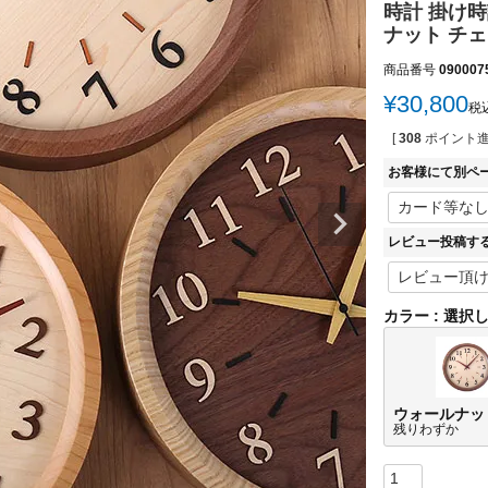
時計 掛け時
ナット チェリー
商品番号
090007
¥
30,800
税
[
308
ポイント進
お客様にて別ペ
レビュー投稿す
カラー
選択
ウォールナッ
残りわずか