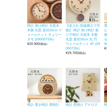
時計 掛け時計 天然木
【名入れ 別途購入で可
木製 丸型 直径20cm ウ
能】 時計 掛け時計 振
ォールナット チェリー
り子時計 天然木 木製
タモ (09000759r)
丸型 直径35cm 丸 円
セ
¥
20,900
ウォールナット 4F (09
9
(税込)
000730r)
¥
¥
29,700
(税込)
時計 置き時計 置時計
時計 壁掛け アナログ