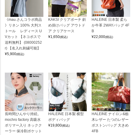
《mau.さんコラボ商品
KAKSI クリアポーチ 斜
HALEINE 日本製 柔ら
》リネン 100% 大判ス
め掛けバッグ アウトド
か牛革 2WAYバッグ 4F
トール レディース U
ア クリアケース
B
Vカット 【ネコポスで
¥
1,650
¥
22,000
(税込)
(税込)
送料無料】 (08000252
r) 【名入れ刺繍可能】
¥
5,900
(税込)
長時間ひんやり持続。
HALEINE 日本製 横型
HALEINE ナイロン&栃
mochro factory 高吸水
ボディバッグ
木レザー たつのレザー
ポリマー入り ネックク
¥
19,800
ボストンバッグ 大きめ
(税込)
ーラー 保冷剤ポケット
4FB