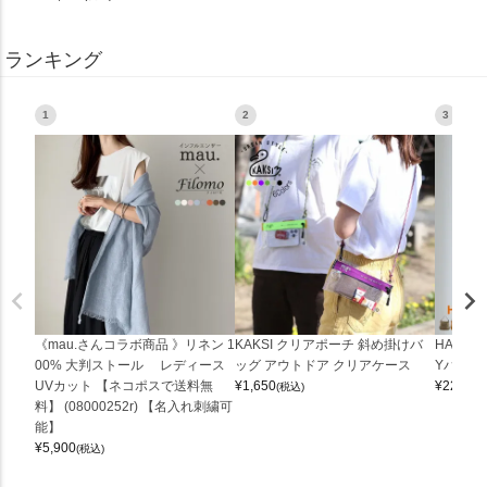
ランキング
1
2
3
《mau.さんコラボ商品 》リネン 1
KAKSI クリアポーチ 斜め掛けバ
HALEI
00% 大判ストール レディース
ッグ アウトドア クリアケース
Yバッグ 
UVカット 【ネコポスで送料無
¥
1,650
¥
22,000
(税込)
料】 (08000252r) 【名入れ刺繍可
能】
¥
5,900
(税込)