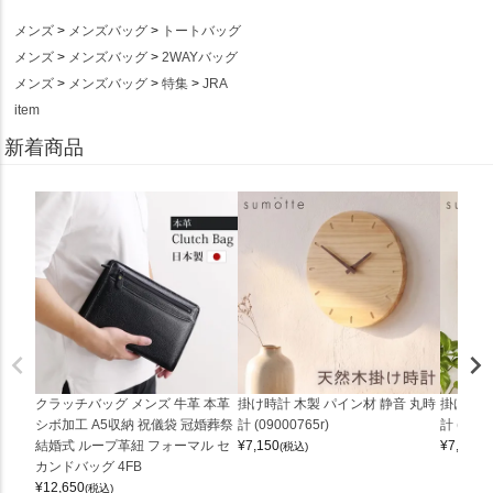
メンズ
メンズバッグ
トートバッグ
メンズ
メンズバッグ
2WAYバッグ
メンズ
メンズバッグ
特集
JRA
item
新着商品
クラッチバッグ メンズ 牛革 本革
掛け時計 木製 パイン材 静音 丸時
掛け時計
シボ加工 A5収納 祝儀袋 冠婚葬祭
計 (09000765r)
計 (0900
結婚式 ループ革紐 フォーマル セ
¥
7,150
¥
7,150
(税込)
(
カンドバッグ 4FB
¥
12,650
(税込)