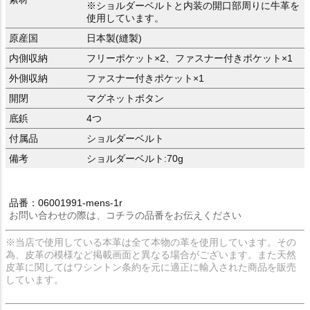
※ショルダーベルトと内装の開口部周りに牛革を
使用しています。
原産国
日本製(縫製)
内側収納
フリーポケット×2、ファスナー付きポケット×1
外側収納
ファスナー付きポケット×1
開閉
マグネットボタン
底鋲
4つ
付属品
ショルダーベルト
備考
ショルダーベルト:70g
品番：06001991-mens-1r
お問い合わせの際は、コチラの品番をお伝えください
※当店で使用している本革は全て本物の革を使用しています。その
為、皮革の模様など掲載画面と異なる場合がございます。また天然
皮革に関してはワシントン条約を元に適正に輸入された商品を販売
しています。