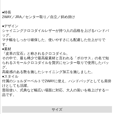
●特長
2WAY／JRA／センター取り／自立／斜め掛け
●デザイン
シャイニングクロコダイルレザーが持つ人の品格を上げるハンドバ
ッグ。
マチ幅をしっかり確保した、使いやすさにも配慮した仕上がりで
す。
●素材
『皮革の宝石』と称されるクロコダイル。
その中で、最も稀少で最高級素材と言われる「ポロサス」の名で知
られるスモールクロコダイルを贅沢にセンター取りで使用したバッ
グ。
高級感のある艶を施したシャイニング加工を施しました。
●スタイル
付属のショルダーベルトで2WAYに使え、ハンドバッグとしても肩掛
けとしても活躍。
普段使い、式典など幅広い場面に対応。大人の装いを格上げする一
品です。
サイズ