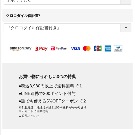
須
)
クロコダイル保証書
(
必
須
)
お買い物にうれしい3つの特典
●税込3,980円以上で送料無料 ※1
●LINE連携で200ポイント付与
●誰でも使える5%OFFクーポン ※2
※1.北海道・沖縄は別途1,100円送料がかかります
※2.カートに自動付与
→返品について