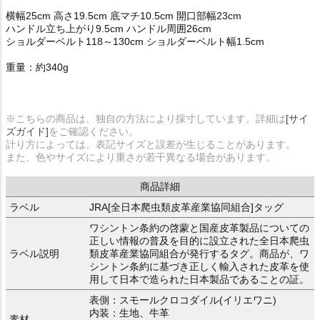
横幅25cm 高さ19.5cm 底マチ10.5cm 開口部幅23cm
ハンドル立ち上がり9.5cm ハンドル周囲26cm
ショルダーベルト118～130cm ショルダーベルト幅1.5cm
重量：約340g
※こちらの商品は、独自の方法により採寸しています。詳細は
[サイ
ズガイド]
をご確認ください。
計り方によっては、表記サイズと誤差が生じることがあります。
また、色やサイズにより重さが若干異なる場合があります。
商品詳細
ラベル
JRA[全日本爬虫類皮革産業協同組合]タッグ
ワシントン条約の啓蒙と国産皮革製品についての
正しい情報の普及を目的に設立された全日本爬虫
ラベル説明
類皮革産業協同組合が発行するタグ。商品が、ワ
シントン条約に基づき正しく輸入された皮革を使
用して日本で造られた日本製品であることの証。
表側：スモールクロコダイル(イリエワニ)
内装：生地、牛革
素材