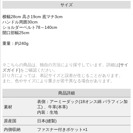
サイズ
横幅28cm 高さ19cm 底マチ3cm
ハンドル周囲30cm
ショルダーベルト78～140cm
開口部幅25cm
重量：約240g
※こちらの商品は、独自の方法により採寸しています。詳細は
[サイ
ズガイド]
をご確認ください。
計り方によっては、表記サイズと誤差が生じることがあります。
また、色やサイズにより重さが若干異なる場合があります。
商品詳細
表側：アーミーダック(18オンス綿 パラフィン加
素材
工) 、牛革(本革)
内装：生地
原産国
日本(縫製)
内側収納
ファスナー付きポケット×1