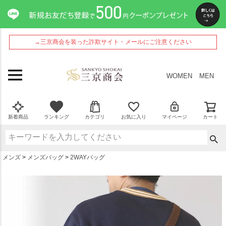
ペー
ジト
ップ
へ
→三京商会を装った詐欺サイト・メールにご注意ください
WOMEN
MEN
新着商品
ランキング
カテゴリ
お気に入り
マイページ
カート
メンズ
メンズバッグ
2WAYバッグ