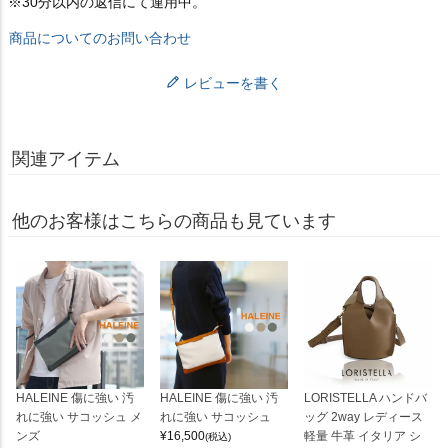
※30分以内の返信にて運用中。
商品についてのお問い合わせ
レビューを書く
関連アイテム
他のお客様はこちらの商品も見ています
HALEINE 傷に強い 汚
HALEINE 傷に強い 汚
LORISTELLA ハンドバ
れに強い サコッシュ メ
れに強い サコッシュ
ッグ 2way レディース
ンズ
¥
16,500
軽量 牛革 イタリア シ
(税込)