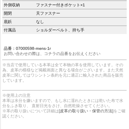
外側収納
ファスナー付きポケット×1
開閉
天ファスナー
底鋲
なし
付属品
ショルダーベルト、持ち手
品番：07000598-mens-1r
お問い合わせの際は、コチラの品番をお伝えください
※当店で使用している本革は全て本物の革を使用しています。その
為、皮革の模様など掲載画面と異なる場合がございます。また天然
皮革に関してはワシントン条約を元に適正に輸入された商品を販売
しています。
※使用上の注意
本革は水分を嫌いますので、もし水に濡れたときには乾いた布で水
分をふき取り、 直射日光をさけ、自然乾燥させてください。
※革の取り扱いについて詳細は
[皮革の取り扱い・保管の方法]
をご確
認ください。