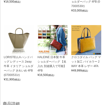
¥
16,500
ョルダーバッグ 4FB (0
(税込)
7000530r)
¥
33,000
(税込)
LORISTELLA ハンドバ
HALEINE 日本製 牛革
クロコダイル バッグ マ
ッグ レディース 2way
ショルダーバッグ 【名
ット加工 バイカラー 2
牛革 イタリア ショルダ
入れ 別途購入で可能】
WAY 本革 レザー 4FA
ーバッグ きれいめ 4FB
4FB
¥
49,999
(税込)
(07000531r)
¥
16,500
(税込)
¥
31,900
(税込)
商品詳細