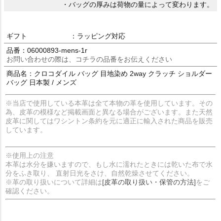
・バッグの厚みは荷物の量によって変わります。
ギフト
：ラッピング対応
品番：06000893-mens-1r
お問い合わせの際は、コチラの品番をお伝えください
商品名：クロコダイル バッグ 目地染め 2way クラッチ ショルダー
バッグ 日本製 / メンズ
※当店で使用している本革は全て本物の革を使用しています。その
為、皮革の模様など掲載画面と異なる場合がございます。また天然
皮革に関してはワシントン条約を元に適正に輸入された商品を販売
しています。
※使用上の注意
本革は水分を嫌いますので、もし水に濡れたときには乾いた布で水
分をふき取り、 直射日光をさけ、自然乾燥させてください。
※革の取り扱いについて詳細は
[皮革の取り扱い・保管の方法]
をご
確認ください。