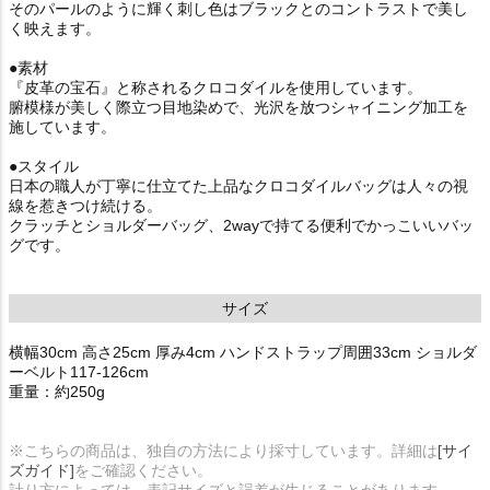
そのパールのように輝く刺し色はブラックとのコントラストで美し
く映えます。
●素材
『皮革の宝石』と称されるクロコダイルを使用しています。
腑模様が美しく際立つ目地染めで、光沢を放つシャイニング加工を
施しています。
●スタイル
日本の職人が丁寧に仕立てた上品なクロコダイルバッグは人々の視
線を惹きつけ続ける。
クラッチとショルダーバッグ、2wayで持てる便利でかっこいいバッ
グです。
サイズ
横幅30cm 高さ25cm 厚み4cm ハンドストラップ周囲33cm ショルダ
ーベルト117-126cm
重量：約250g
※こちらの商品は、独自の方法により採寸しています。詳細は
[サイ
ズガイド]
をご確認ください。