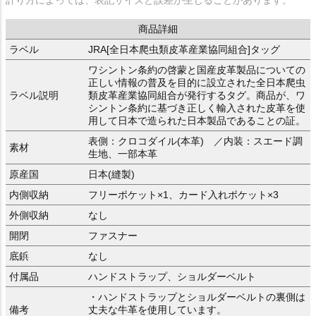
計り方によっては、表記サイズと誤差が生じることがあります。
商品詳細
ラベル
JRA[全日本爬虫類皮革産業協同組合]タッグ
ワシントン条約の啓蒙と国産皮革製品についての
正しい情報の普及を目的に設立された全日本爬虫
ラベル説明
類皮革産業協同組合が発行するタグ。商品が、ワ
シントン条約に基づき正しく輸入された皮革を使
用して日本で造られた日本製品であることの証。
表側：クロコダイル(本革) ／内装：スエード調
素材
生地、一部本革
原産国
日本(縫製)
内側収納
フリーポケット×1、カード入れポケット×3
外側収納
なし
開閉
ファスナー
底鋲
なし
付属品
ハンドストラップ、ショルダーベルト
・ハンドストラップとショルダーベルトの裏側は
備考
丈夫な牛革を使用しています。