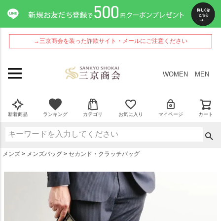
ペー
ジト
ップ
へ
→三京商会を装った詐欺サイト・メールにご注意ください
WOMEN
MEN
新着商品
ランキング
カテゴリ
お気に入り
マイページ
カート
メンズ
メンズバッグ
セカンド・クラッチバッグ