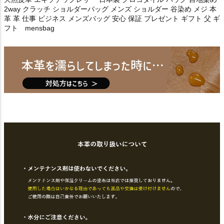
2way クラッチ ショルダーバッグ メンズ ショルダー 谷染め メジ 本
革 革 仕事 ビジネス メンズバッグ 安心 保証 プレゼント ギフト 父 ギ
フト mensbag