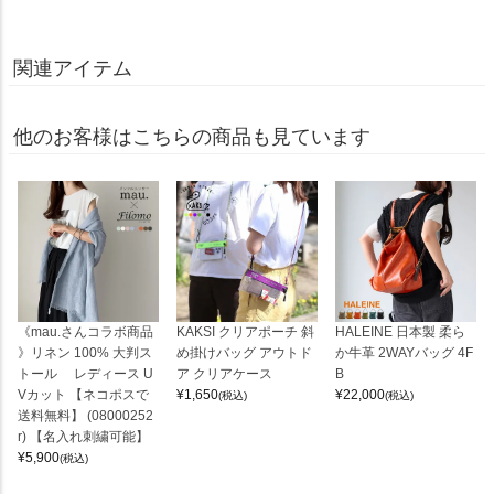
関連アイテム
他のお客様はこちらの商品も見ています
《mau.さんコラボ商品
KAKSI クリアポーチ 斜
HALEINE 日本製 柔ら
》リネン 100% 大判ス
め掛けバッグ アウトド
か牛革 2WAYバッグ 4F
トール レディース U
ア クリアケース
B
Vカット 【ネコポスで
¥
1,650
¥
22,000
(税込)
(税込)
送料無料】 (08000252
r) 【名入れ刺繍可能】
¥
5,900
(税込)