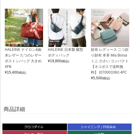
HALEINE ナイロン&栃
HALEINE 日本製 横型
財布 レディース 二つ折
木レザー たつのレザー
ボディバッグ
り財布 本革 Mia Borsa
ボストンバッグ 大きめ
¥
19,800
ミニ 小さい コンパクト
(税込)
4FB
【ネコポスで送料無
¥
15,400
料】 (07000338r) 4FC
(税込)
¥
5,500
(税込)
商品詳細