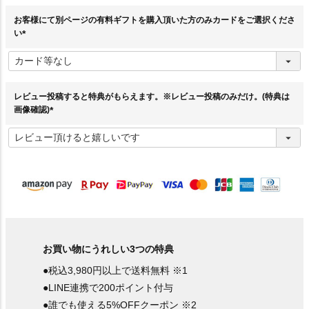
お客様にて別ページの有料ギフトを購入頂いた方のみカードをご選択くださ
い
(
必
須
)
レビュー投稿すると特典がもらえます。※レビュー投稿のみだけ。(特典は
画像確認)
(
必
須
)
お買い物にうれしい3つの特典
●税込3,980円以上で送料無料 ※1
●LINE連携で200ポイント付与
●誰でも使える5%OFFクーポン ※2