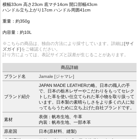
横幅33cm 高さ23cm 底マチ14cm 開口部幅43cm
ハンドル立ち上がり17cm ハンドル周囲41cm
重量：約350g
内容量：約10L
※こちらの商品は、独自の方法により採寸しています。詳細は
[サイ
ズガイド]
をご確認ください。
計り方によっては、表記サイズと誤差が生じることがあります。
商品詳細
ブランド名
Jamale [ジャマレ]
JAPAN MADE LEATHERの略。日本の職人の手
で、日本の栃木レザーやこだわりをもってセレク
ブランド紹介
トした革を使い仕立てられた革小物を取り扱って
います。日本製の素晴らしさをより多くの人に知
ってもらうために立ち上げた自社ブランドです。
表側：帆布生地、牛革
素材
内装：帆布生地、一部本革
原産国
日本(原材料、縫製)