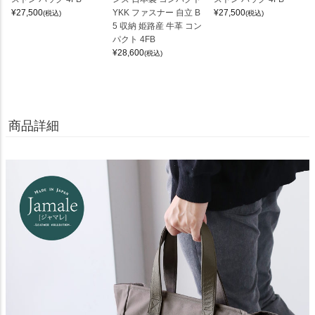
¥
27,500
YKK ファスナー 自立 B
¥
27,500
(税込)
(税込)
5 収納 姫路産 牛革 コン
パクト 4FB
¥
28,600
(税込)
商品詳細