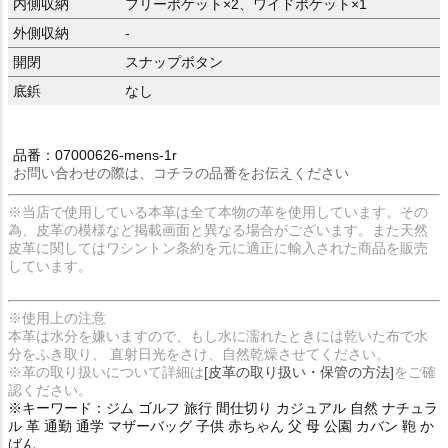
内側収納
フリーポケット×2、ワイドポケット×1
外側収納
-
開閉
スナップボタン
底鋲
なし
品番：07000626-mens-1r
お問い合わせの際は、コチラの品番をお伝えください
※当店で使用している本革は全て本物の革を使用しています。その
為、皮革の模様など掲載画面と異なる場合がございます。また天然
皮革に関してはワシントン条約を元に適正に輸入された商品を販売
しています。
※使用上の注意
本革は水分を嫌いますので、もし水に濡れたときには乾いた布で水
分をふき取り、 直射日光をさけ、自然乾燥させてください。
※革の取り扱いについて詳細は
[皮革の取り扱い・保管の方法]
をご確
認ください。
※キーワード：ジム ゴルフ 旅行 間仕切り カジュアル 自然 ナチュラ
ル 革 通勤 通学 マザーバッグ 子供 赤ちゃん 父 母 公園 カバン 鞄 か
ばん