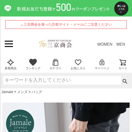
ペー
ジト
ップ
へ
→三京商会を装った詐欺サイト・メールにご注意ください
WOMEN
MEN
新着商品
ランキング
カテゴリ
お気に入り
マイページ
カート
Jamale
メンズ
バッグ