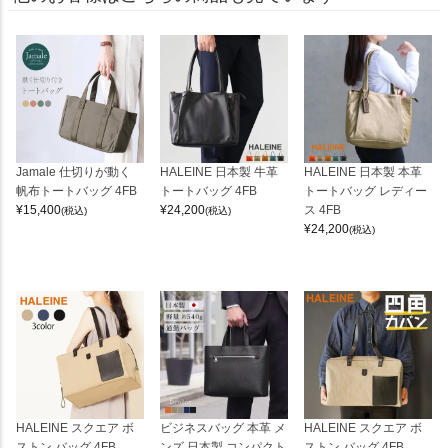
Jamale 仕切りが動く
HALEINE 日本製 牛革
HALEINE 日本製 本革
帆布トートバッグ 4FB
トートバッグ 4FB
トートバッグ レディー
¥
15,400
¥
24,200
ス 4FB
(税込)
(税込)
¥
24,200
(税込)
HALEINE スクエア ボ
ビジネスバッグ 本革 メ
HALEINE スクエア ボ
ストン バッグ 4FB
ンズ 日本製 コンパクト
ストン バッグ 4FB