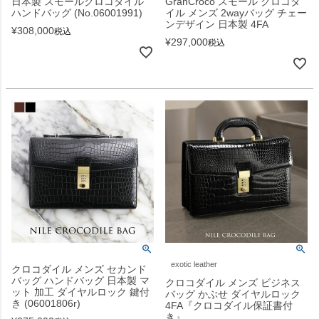
日本製 スモールクロコダイル
GranCroco スモール クロコダ
ハンドバッグ (No.06001991)
イル メンズ 2wayバッグ チェー
ンデザイン 日本製 4FA
¥
308,000
税込
¥
297,000
税込
exotic leather
クロコダイル メンズ セカンド
バッグ ハンドバッグ 日本製 マ
クロコダイル メンズ ビジネス
ット 加工 ダイヤルロック 鍵付
バッグ かぶせ ダイヤルロック
き (06001806r)
4FA『クロコダイル保証書付
き』