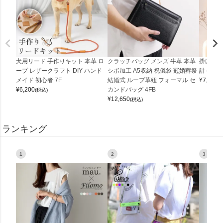
犬用リード 手作りキット 本革 ロ
クラッチバッグ メンズ 牛革 本革
掛け時計
ープ レザークラフト DIY ハンド
シボ加工 A5収納 祝儀袋 冠婚葬祭
計 (0900
メイド 初心者 7F
結婚式 ループ革紐 フォーマル セ
¥
7,150
(
¥
6,200
カンドバッグ 4FB
(税込)
¥
12,650
(税込)
ランキング
1
2
3