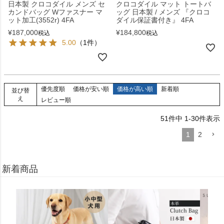
日本製 クロコダイル メンズ セ
クロコダイル マット トートバ
カンドバッグ Wファスナー マ
ッグ 日本製 / メンズ 『クロコ
ット加工(3552r) 4FA
ダイル保証書付き』 4FA
¥
187,000
¥
184,800
税込
税込
5.00
（1件）
優先度順
価格が安い順
価格が高い順
新着順
並び替
え
レビュー順
51
件中
1
-
30
件表示
1
2
新着商品