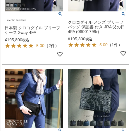
exotic leather
クロコダイル メンズ ブリーフ
バッグ 保証書 付き JRA 父の日
日本製 クロコダイル ブリーフ
4FA (06001799r)
ケース 2way 4FA
¥
195,800
税込
¥
195,800
税込
5.00
（1件）
5.00
（2件）