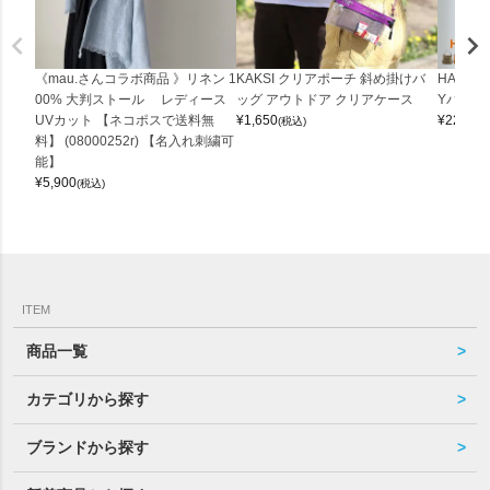
《mau.さんコラボ商品 》リネン 1
KAKSI クリアポーチ 斜め掛けバ
HALEI
00% 大判ストール レディース
ッグ アウトドア クリアケース
Yバッグ 
UVカット 【ネコポスで送料無
¥
1,650
¥
22,000
(税込)
料】 (08000252r) 【名入れ刺繍可
能】
¥
5,900
(税込)
ITEM
商品一覧
カテゴリから探す
ブランドから探す