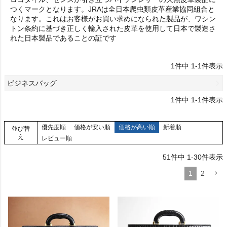
つくマークとなります。JRAは全日本爬虫類皮革産業協同組合と
なります。これはお客様がお買い求めになられた製品が、ワシン
トン条約に基づき正しく輸入された皮革を使用して日本で製造さ
れた日本製品であることの証です
1
件中
1
-
1
件表示
ビジネスバッグ
1
件中
1
-
1
件表示
優先度順
価格が安い順
価格が高い順
新着順
並び替
え
レビュー順
51
件中
1
-
30
件表示
1
2