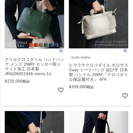
exotic leather
ナイルクロコダイル ハンドバッ
グ メンズ 2WAY センター取り
ヒマラヤクロコダイル ポロサス
マット加工 日本製
2way トートバッグ 結び手 日本
JRA(06001946-mens-1r)
製 ハンドル 2WAY『クロコダイ
ル保証書付き』 4FA
¥
220,000
税込
¥
209,000
税込