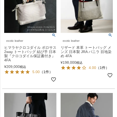
exotic leather
exotic leather
ヒマラヤクロコダイル ポロサス
リザード 本革 トートバッグ メ
2way トートバッグ 結び手 日本
ンズ 日本製 JRA バニラ 目地染
製『クロコダイル保証書付き』
め 4FA
4FA
¥
198,000
税込
¥
209,000
税込
4.00
（1件）
5.00
（1件）