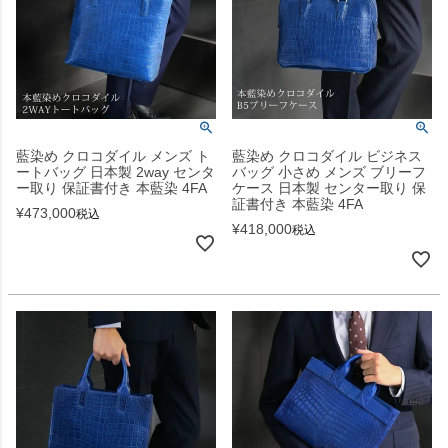
藍染め クロコダイル メンズ ト
藍染め クロコダイル ビジネス
ートバッグ 日本製 2way センタ
バッグ 小さめ メンズ ブリーフ
ー取り 保証書付き 本藍染 4FA
ケース 日本製 センター取り 保
証書付き 本藍染 4FA
¥
473,000
税込
¥
418,000
税込