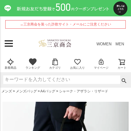
ペー
ジト
ップ
へ
→三京商会を装った詐欺サイト・メールにご注意ください
WOMEN
MEN
新着商品
ランキング
カテゴリ
お気に入り
マイページ
カート
メンズ
メンズバッグ
A4バッグ
シャーク・アザラシ・リザード