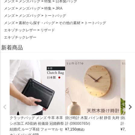
メンズ
メンズバッグ
特集
日本製バッグ
メンズ
メンズバッグ
特集
JRA
メンズ
メンズバッグ
トートバッグ
メンズ
素材から探す・バッグ
その他の素材
トートバッグ
エキゾチックレザー
リザード
エキゾチックレザー
新着商品
クラッチバッグ メンズ 牛革 本革
掛け時計 木製 パイン材 静音 丸時
掛け時計
シボ加工 A5収納 祝儀袋 冠婚葬祭
計 (09000765r)
計 (0900
結婚式 ループ革紐 フォーマル セ
¥
7,150
¥
7,150
(税込)
(
カンドバッグ 4FB