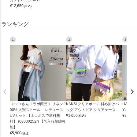
¥
12,650
(税込)
ランキング
1
2
3
《mau.さんコラボ商品 》リネン 1
KAKSI クリアポーチ 斜め掛けバ
HALEI
00% 大判ストール レディース
ッグ アウトドア クリアケース
Yバッグ 
UVカット 【ネコポスで送料無
¥
1,650
¥
22,000
(税込)
料】 (08000252r) 【名入れ刺繍可
能】
¥
5,900
(税込)