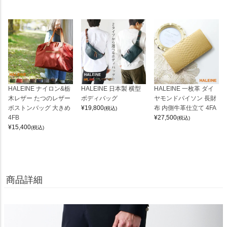
HALEINE ナイロン&栃
HALEINE 日本製 横型
HALEINE 一枚革 ダイ
木レザー たつのレザー
ボディバッグ
ヤモンドパイソン 長財
ボストンバッグ 大きめ
¥
19,800
布 内側牛革仕立て 4FA
(税込)
4FB
¥
27,500
(税込)
¥
15,400
(税込)
商品詳細