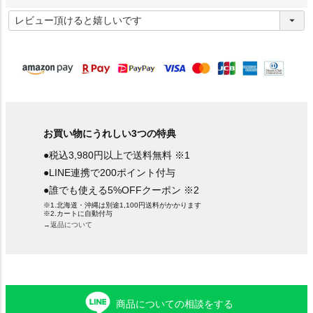
(
必
須
)
お買い物にうれしい3つの特典
●税込3,980円以上で送料無料 ※1
●LINE連携で200ポイント付与
●誰でも使える5%OFFクーポン ※2
※1.北海道・沖縄は別途1,100円送料がかかります
※2.カートに自動付与
→返品について
商品についての相談をする