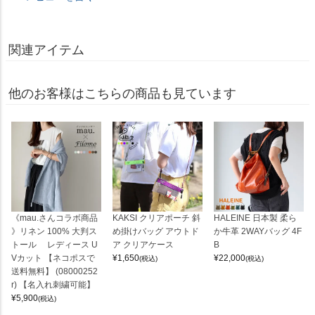
関連アイテム
他のお客様はこちらの商品も見ています
《mau.さんコラボ商品
KAKSI クリアポーチ 斜
HALEINE 日本製 柔ら
》リネン 100% 大判ス
め掛けバッグ アウトド
か牛革 2WAYバッグ 4F
トール レディース U
ア クリアケース
B
Vカット 【ネコポスで
¥
1,650
¥
22,000
(税込)
(税込)
送料無料】 (08000252
r) 【名入れ刺繍可能】
¥
5,900
(税込)