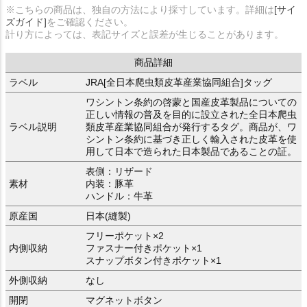
※こちらの商品は、独自の方法により採寸しています。詳細は
[サイ
ズガイド]
をご確認ください。
計り方によっては、表記サイズと誤差が生じることがあります。
商品詳細
ラベル
JRA[全日本爬虫類皮革産業協同組合]タッグ
ワシントン条約の啓蒙と国産皮革製品についての
正しい情報の普及を目的に設立された全日本爬虫
ラベル説明
類皮革産業協同組合が発行するタグ。商品が、ワ
シントン条約に基づき正しく輸入された皮革を使
用して日本で造られた日本製品であることの証。
表側：リザード
素材
内装：豚革
ハンドル：牛革
原産国
日本(縫製)
フリーポケット×2
内側収納
ファスナー付きポケット×1
スナップボタン付きポケット×1
外側収納
なし
開閉
マグネットボタン