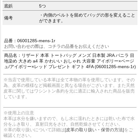
底鋲
5つ
・内側のベルトを留めてバッグの形を変えること
備考
ができます。
品番：06001285-mens-1r
お問い合わせの際は、コチラの品番をお伝えください
商品名：リザード 本革 トートバッグ メンズ 日本製 JRA バニラ 目
地染め 大きめ a4 革 かわいい おしゃれ 大容量 アイボリー×ベージ
ュ/アイボリー×レッド プレゼント ギフト 4FA (06001285-mens-1r)
※当店で使用している本革は全て本物の革を使用しています。その
為、皮革の模様など掲載画面と異なる場合がございます。また天然
皮革に関してはワシントン条約を元に適正に輸入された商品を販売
しています。
※使用上の注意
本革は水分を嫌いますので、もし水に濡れたときには乾いた布で水
分をふき取り、 直射日光をさけ、自然乾燥させてください。
※革の取り扱いについて詳細は
[皮革の取り扱い・保管の方法]
をご
確認ください。