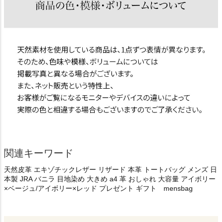
関連キーワード
天然皮革 エキゾチックレザー リザード 本革 トートバッグ メンズ 日
本製 JRA バニラ 目地染め 大きめ a4 革 おしゃれ 大容量 アイボリー
×ベージュ/アイボリー×レッド プレゼント ギフト mensbag