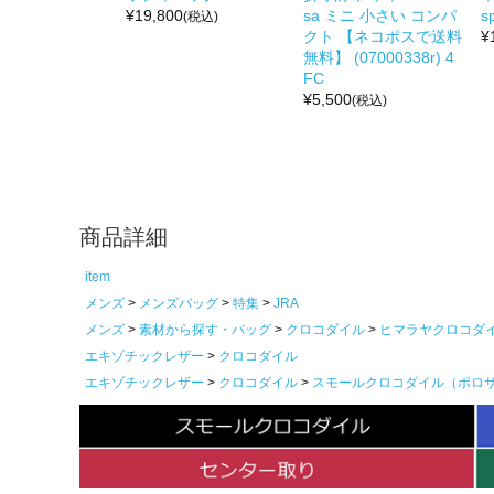
¥
19,800
sa ミニ 小さい コンパ
s
(税込)
クト 【ネコポスで送料
¥
無料】 (07000338r) 4
FC
¥
5,500
(税込)
商品詳細
item
メンズ
メンズバッグ
特集
JRA
メンズ
素材から探す・バッグ
クロコダイル
ヒマラヤクロコダ
エキゾチックレザー
クロコダイル
エキゾチックレザー
クロコダイル
スモールクロコダイル（ポロ