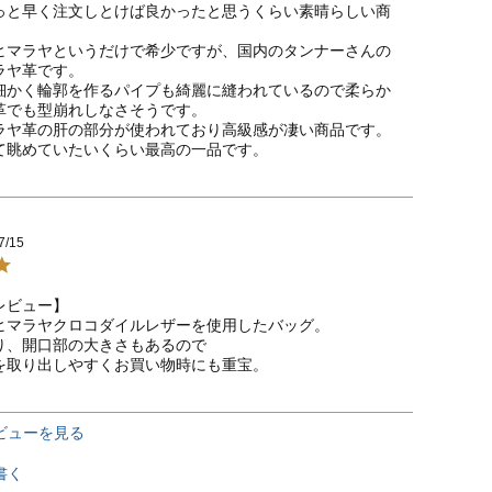
っと早く注文しとけば良かったと思うくらい素晴らしい商
ヒマラヤというだけで希少ですが、国内のタンナーさんの
ヤ革です。

細かく輪郭を作るパイプも綺麗に縫われているので柔らか
革でも型崩れしなさそうです。

ラヤ革の肝の部分が使われており高級感が凄い商品です。

て眺めていたいくらい最高の一品です。
7/15
ビュー】

ヒマラヤクロコダイルレザーを使用したバッグ。

り、開口部の大きさもあるので

を取り出しやすくお買い物時にも重宝。
ビューを見る
書く