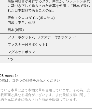
業協同組合が発行するタグ。商品が、ワシントン条約
に基づき正しく輸入された皮革を使用して日本で造ら
れた日本製品であることの証。
表側：クロコダイル(ポロサス)
内装：本革、生地
日本(縫製)
フリーポケット2、ファスナー付きポケット1
ファスナー付きポケット1
マグネットボタン
4つ
8-mens-1r
の際は、コチラの品番をお伝えください
している本革は全て本物の革を使用しています。その為、皮
掲載画面と異なる場合がございます。また天然皮革に関して
条約を元に適正に輸入された商品を販売しています。