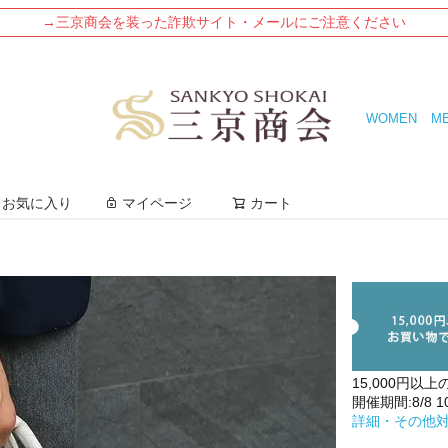
→三京商会を装った詐欺サイト・メールにご注意ください
WOMEN
M
検索
お気に入り
マイページ
カート
15,000円以上
開催期間:8/8 10:
詳細・その他