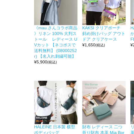
《mau.さんコラボ商品
KAKSI クリアポーチ
H
》リネン 100% 大判ス
斜め掛けバッグ アウト
か
トール レディース U
ドア クリアケース
F
Vカット 【ネコポスで
¥
1,650
¥
(税込)
送料無料】 (08000252
r) 【名入れ刺繍可能】
¥
5,900
(税込)
HALEINE 日本製 横型
財布 レディース 二つ
リ
ボディバッグ
折り財布 本革 Mia Bor
革