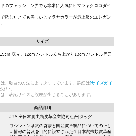
ンドのファッション界でも非常に人気にヒマラヤクロコダイ
本で鞣したとても美しいヒマラヤカラーが最上級のエレガン
す。
サイズ
さ19cm 底マチ12cm ハンドル立ち上がり13cm ハンドル周囲
品は、独自の方法により採寸しています。詳細は
[サイズガイ
ださい。
ては、表記サイズと誤差が生じることがあります。
商品詳細
JRA[全日本爬虫類皮革産業協同組合]タッグ
ワシントン条約の啓蒙と国産皮革製品についての正し
い情報の普及を目的に設立された全日本爬虫類皮革産