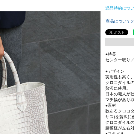
返品特約につ
商品について
●特長
センター取り／
●デザイン
実用性も高く
クロコダイル
贅沢に使用。
日本の職人が
マチ幅があり
●素材
数あるクロコ
サス)を贅沢に
クロコダイル
腑模様が左右
●スタイル