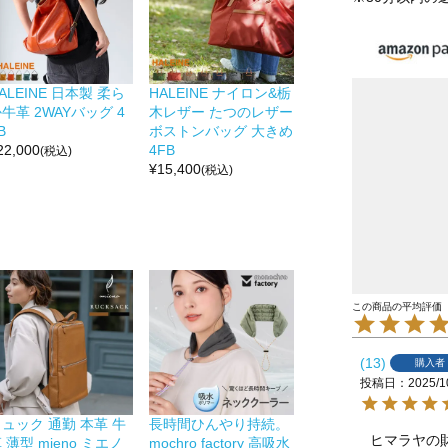
ALEINE 日本製 柔ら
HALEINE ナイロン&栃
牛革 2WAYバッグ 4
木レザー たつのレザー
B
ボストンバッグ 大きめ
22,000
4FB
(税込)
¥
15,400
(税込)
13
購入者
投稿日
2025/1
ュック 通勤 本革 牛
長時間ひんやり持続。
ヒマラヤの
 薄型 mieno ミエノ
mochro factory 高吸水