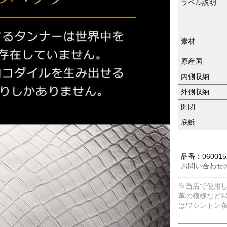
ラベル説明
素材
原産国
内側収納
外側収納
開閉
底鋲
品番：0600152
お問い合わせ
※当店で使用
革の模様など
はワシントン