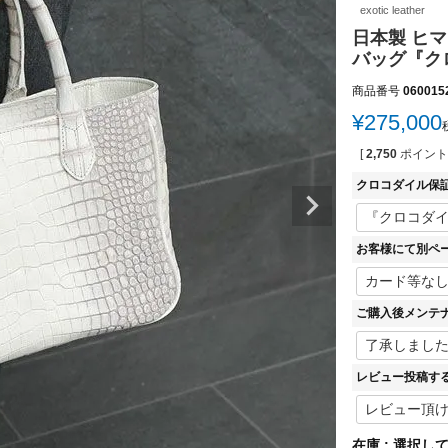
exotic leather
日本製 ヒマ
バッグ『ク
商品番号
060015
¥
275,000
[
2,750
ポイント
クロコダイル保
お客様にて別ペ
ご購入後メンテ
レビュー投稿す
在庫
選択し