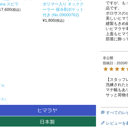
ですが、も
pira スピラ
ポリマー入り ネックク
品です。

17,600
ーラー 保冷剤ポケット
(税込)
ポロサスの
付き (No.09000762)
美しいヒマラ
¥
1,800
(税込)
縫製もきめ
いヒマラヤ
上蓋もヒマ
部屋に飾っ
非公開
投稿日
2020/0
【スタッフレ
洗練された
イル
マチ幅もあ
サッと荷物
サス）
すべてのレ
レビューを