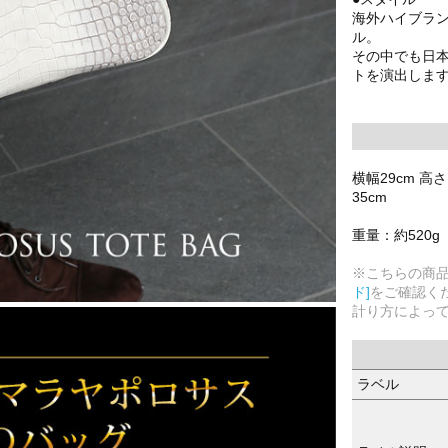
海外ハイブラ
ル。
その中でも日
トを演出しま
横幅29cm 高
35cm
重量：約520g
※こちらの商
ド]
をご確認く
計り方によっ
ラベル