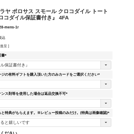
ラヤ ポロサス スモール クロコダイル トート
ロコダイル保証書付き』 4FA
28-mens-1r
税込
進呈 ]
証書
(
必
須
ージの有料ギフトを購入頂いた方のみカードをご選択ください
)
(
必
須
ナンス剤等を使用した場合は返品交換不可
)
(
必
須
ると特典がもらえます。※レビュー投稿のみだけ。(特典は画像確認)
)
(
必
須
てください