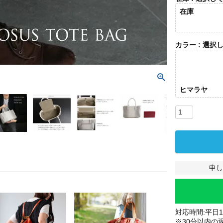
在庫
カラー
選択
ヒマラヤ
申し
対応時間:平日10
※30分以内の