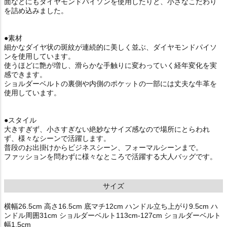
面などにもダイヤモンドパイソンを使用したりと、小さなこだわり
を詰め込みました。
●素材
細かなダイヤ状の斑紋が連続的に美しく並ぶ、ダイヤモンドパイソ
ンを使用しています。
使うほどに艶が増し、滑らかな手触りに変わっていく経年変化を実
感できます。
ショルダーベルトの裏側や内側のポケットの一部には丈夫な牛革を
使用しています。
●スタイル
大きすぎず、小さすぎない絶妙なサイズ感なので場所にとらわれ
ず、様々なシーンで活躍します。
普段のお出掛けからビジネスシーン、フォーマルシーンまで。
ファッションを問わずに様々なところで活躍する大人バッグです。
サイズ
横幅26.5cm 高さ16.5cm 底マチ12cm ハンドル立ち上がり9.5cm ハ
ンドル周囲31cm ショルダーベルト113cm-127cm ショルダーベルト
幅1.5cm