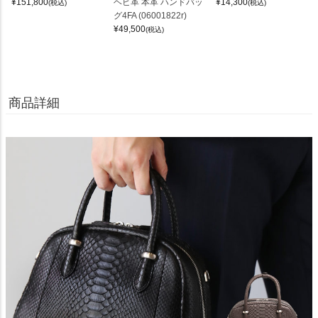
¥
151,800
ヘビ革 本革 ハンドバッ
¥
14,300
(税込)
(税込)
グ4FA (06001822r)
¥
49,500
(税込)
商品詳細