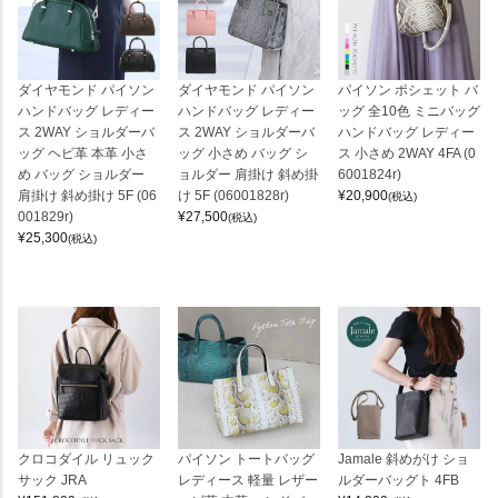
ダイヤモンド パイソン
ダイヤモンド パイソン
パイソン ポシェット バ
ハンドバッグ レディー
ハンドバッグ レディー
ッグ 全10色 ミニバッグ
ス 2WAY ショルダーバ
ス 2WAY ショルダーバ
ハンドバッグ レディー
ッグ ヘビ革 本革 小さ
ッグ 小さめ バッグ シ
ス 小さめ 2WAY 4FA (0
め バッグ ショルダー
ョルダー 肩掛け 斜め掛
6001824r)
肩掛け 斜め掛け 5F (06
け 5F (06001828r)
¥
20,900
(税込)
001829r)
¥
27,500
(税込)
¥
25,300
(税込)
クロコダイル リュック
パイソン トートバッグ
Jamale 斜めがけ ショ
サック JRA
レディース 軽量 レザー
ルダーバッグト 4FB