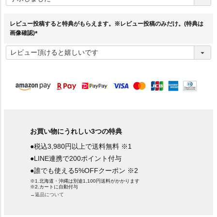
須
)
レビュー投稿すると特典がもらえます。※レビュー投稿のみだけ。(特典は
画像確認)
(
必
須
)
お買い物にうれしい3つの特典
●税込3,980円以上で送料無料 ※1
●LINE連携で200ポイント付与
●誰でも使える5%OFFクーポン ※2
※1.北海道・沖縄は別途1,100円送料がかかります
※2.カートに自動付与
→返品について