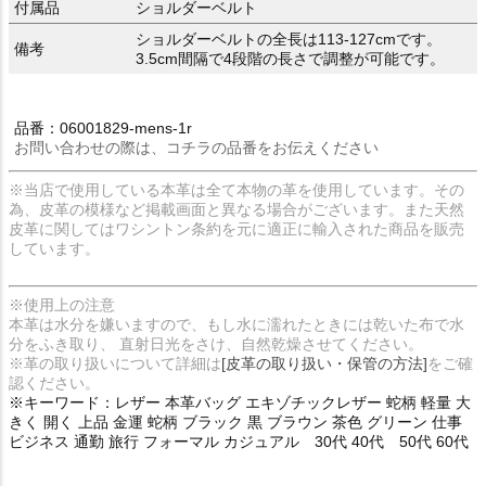
付属品
ショルダーベルト
ショルダーベルトの全長は113-127cmです。
備考
3.5cm間隔で4段階の長さで調整が可能です。
品番：06001829-mens-1r
お問い合わせの際は、コチラの品番をお伝えください
※当店で使用している本革は全て本物の革を使用しています。その
為、皮革の模様など掲載画面と異なる場合がございます。また天然
皮革に関してはワシントン条約を元に適正に輸入された商品を販売
しています。
※使用上の注意
本革は水分を嫌いますので、もし水に濡れたときには乾いた布で水
分をふき取り、 直射日光をさけ、自然乾燥させてください。
※革の取り扱いについて詳細は
[皮革の取り扱い・保管の方法]
をご確
認ください。
※キーワード：レザー 本革バッグ エキゾチックレザー 蛇柄 軽量 大
きく 開く 上品 金運 蛇柄 ブラック 黒 ブラウン 茶色 グリーン 仕事
ビジネス 通勤 旅行 フォーマル カジュアル 30代 40代 50代 60代