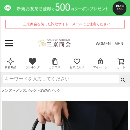
ペー
ジト
ップ
へ
→三京商会を装った詐欺サイト・メールにご注意ください
WOMEN
MEN
新着商品
ランキング
カテゴリ
お気に入り
マイページ
カート
メンズ
メンズバッグ
2WAYバッグ