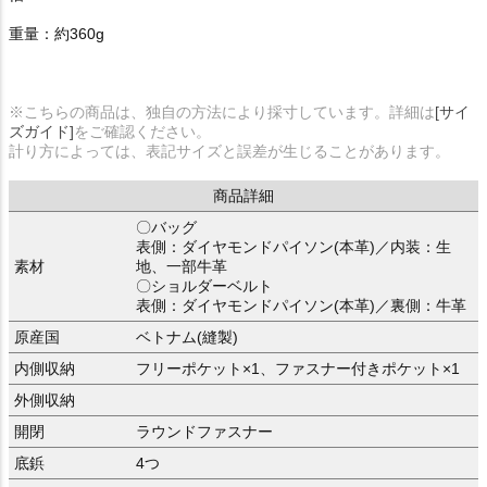
重量：約360g
※こちらの商品は、独自の方法により採寸しています。詳細は
[サイ
ズガイド]
をご確認ください。
計り方によっては、表記サイズと誤差が生じることがあります。
商品詳細
〇バッグ
表側：ダイヤモンドパイソン(本革)／内装：生
素材
地、一部牛革
〇ショルダーベルト
表側：ダイヤモンドパイソン(本革)／裏側：牛革
原産国
ベトナム(縫製)
内側収納
フリーポケット×1、ファスナー付きポケット×1
外側収納
開閉
ラウンドファスナー
底鋲
4つ