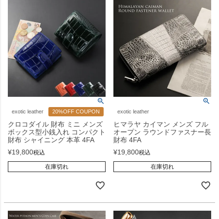
exotic leather
20%OFF COUPON
exotic leather
クロコダイル 財布 ミニ メンズ
ヒマラヤ カイマン メンズ フル
ボックス型小銭入れ コンパクト
オープン ラウンドファスナー長
財布 シャイニング 本革 4FA
財布 4FA
¥
19,800
¥
19,800
税込
税込
在庫切れ
在庫切れ