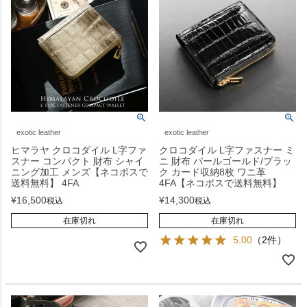
exotic leather
exotic leather
ヒマラヤ クロコダイル L字ファ
クロコダイル L字ファスナー ミ
スナー コンパクト 財布 シャイ
ニ 財布 パールゴールド/ブラッ
ニング加工 メンズ【ネコポスで
ク カード収納8枚 ワニ革
送料無料】 4FA
4FA【ネコポスで送料無料】
¥
16,500
¥
14,300
税込
税込
在庫切れ
在庫切れ
5.00
（2件）