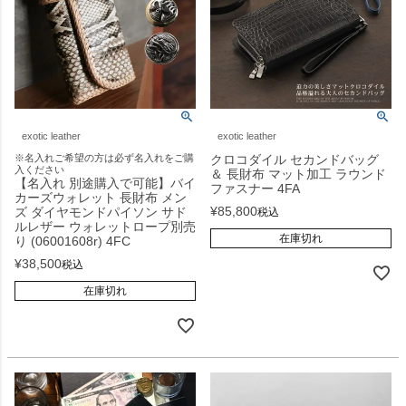
exotic leather
exotic leather
※名入れご希望の方は必ず名入れをご購
クロコダイル セカンドバッグ
入ください
＆ 長財布 マット加工 ラウンド
【名入れ 別途購入で可能】バイ
ファスナー 4FA
カーズウォレット 長財布 メン
¥
85,800
ズ ダイヤモンドパイソン サド
税込
ルレザー ウォレットロープ別売
在庫切れ
り (06001608r) 4FC
¥
38,500
税込
在庫切れ