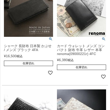
シャーク 長財布 日本製 かぶせ
カード ウォレット メンズ コン
/ メンズ ブラック 4FA
パクト 財布 牛革 レザー 本革
renoma(09000221r) 4FC
¥
16,500
税込
¥
6,380
税込
在庫切れ
在庫切れ