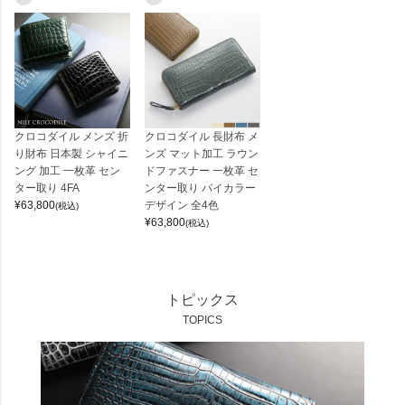
クロコダイル メンズ 折
クロコダイル 長財布 メ
り財布 日本製 シャイニ
ンズ マット加工 ラウン
ング 加工 一枚革 セン
ドファスナー 一枚革 セ
ター取り 4FA
ンター取り バイカラー
¥
63,800
デザイン 全4色
(税込)
¥
63,800
(税込)
トピックス
TOPICS