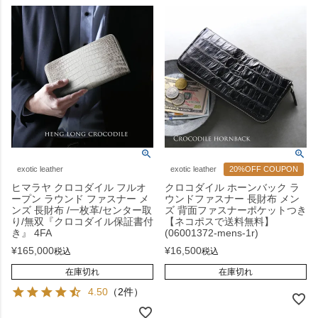
exotic leather
exotic leather
20%OFF COUPON
ヒマラヤ クロコダイル フルオ
クロコダイル ホーンバック ラ
ープン ラウンド ファスナー メ
ウンドファスナー 長財布 メン
ンズ 長財布 /一枚革/センター取
ズ 背面ファスナーポケットつき
り/無双『クロコダイル保証書付
【ネコポスで送料無料】
き』 4FA
(06001372-mens-1r)
¥
165,000
¥
16,500
税込
税込
在庫切れ
在庫切れ
4.50
（2件）