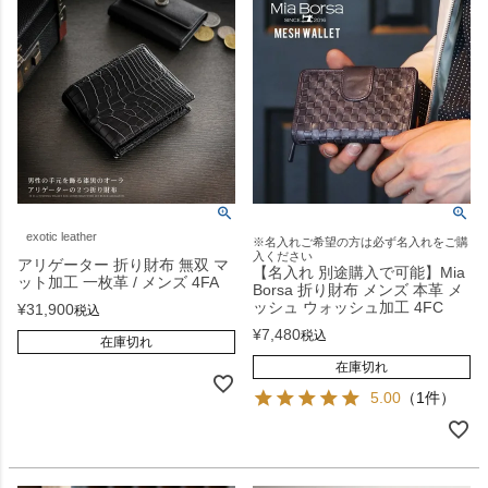
exotic leather
※名入れご希望の方は必ず名入れをご購
入ください
アリゲーター 折り財布 無双 マ
【名入れ 別途購入で可能】Mia
ット加工 一枚革 / メンズ 4FA
Borsa 折り財布 メンズ 本革 メ
ッシュ ウォッシュ加工 4FC
¥
31,900
税込
¥
7,480
税込
在庫切れ
在庫切れ
5.00
（1件）