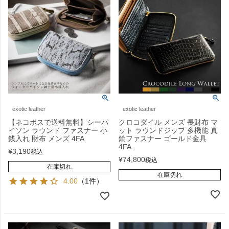
exotic leather
exotic leather
【ネコポスで送料無料】シーパ
クロコダイル メンズ 長財布 マ
イソン ラウンド ファスナー 小
ット ラウンドジップ 多機能 真
銭入れ 財布 メンズ 4FA
鍮ファスナー ゴールド金具
4FA
¥
3,190
税込
¥
74,800
税込
在庫切れ
在庫切れ
4.00
（1件）