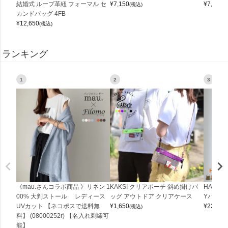
結婚式 ループ革紐 フォーマル セ
¥
7,150
¥
7,150
(税込)
(
カンドバッグ 4FB
¥
12,650
(税込)
ランキング
1
2
3
《mau.さんコラボ商品 》リネン 1
KAKSI クリアポーチ 斜め掛けバ
HALEI
00% 大判ストール レディース
ッグ アウトドア クリアケース
Yバッグ 
UVカット 【ネコポスで送料無
¥
1,650
¥
22,000
(税込)
料】 (08000252r) 【名入れ刺繍可
能】