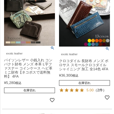
exotic leather
exotic leather
パイソンレザー 小銭入れ コン
クロコダイル 長財布 メンズ ポ
パクト財布 メンズ 本革 L字フ
ロサス スモールクロコダイル
ァスナー コインケース ヘビ革
シャイニング 加工 全14色 4FA
ミニ財布【ネコポスで送料無
¥
36,300
税込
料】 4FA
¥
5,280
在庫切れ
税込
5.00
（2件）
在庫切れ