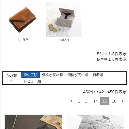
ミニ財布
小銭入れ
5
件中
1
-
5
件表示
5
件中
1
-
5
件表示
優先度順
価格が安い順
価格が高い順
新着順
並び替
え
レビュー順
456
件中
421
-
450
件表示
1
…
14
15
16