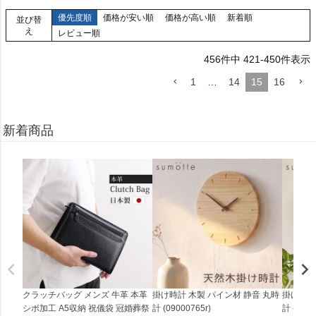
優先度順
価格が安い順
価格が高い順
新着順
並び替
え
レビュー順
456
件中
421
-
450
件表示
1
…
14
15
16
新着商品
クラッチバッグ メンズ 牛革 本革
掛け時計 木製 パイン材 静音 丸時
掛け時計
シボ加工 A5収納 祝儀袋 冠婚葬祭
計 (09000765r)
計 (0900