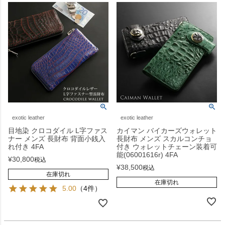
exotic leather
exotic leather
目地染 クロコダイル L字ファス
カイマン バイカーズウォレット
ナー メンズ 長財布 背面小銭入
長財布 メンズ スカルコンチョ
れ付き 4FA
付き ウォレットチェーン装着可
能(06001616r) 4FA
¥
30,800
税込
¥
38,500
税込
在庫切れ
在庫切れ
5.00
（4件）