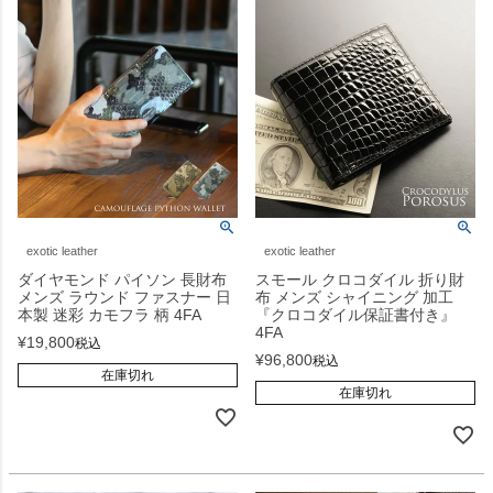
exotic leather
exotic leather
ダイヤモンド パイソン 長財布
スモール クロコダイル 折り財
メンズ ラウンド ファスナー 日
布 メンズ シャイニング 加工
本製 迷彩 カモフラ 柄 4FA
『クロコダイル保証書付き』
4FA
¥
19,800
税込
¥
96,800
税込
在庫切れ
在庫切れ