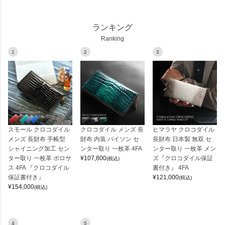
ランキング
Ranking
1
2
3
スモール クロコダイル
クロコダイル メンズ 長
ヒマラヤ クロコダイル
メンズ 長財布 手帳型
財布 内装 パイソン セ
長財布 日本製 無双 セ
シャイニング加工 セン
ンター取り 一枚革 4FA
ンター取り 一枚革 メン
ター取り 一枚革 ポロサ
¥
107,800
ズ『クロコダイル保証
(税込)
ス 4FA 『クロコダイル
書付き』 4FA
保証書付き』
¥
121,000
(税込)
¥
154,000
(税込)
4
5