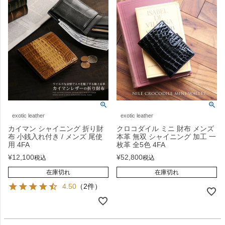
exotic leather
exotic leather
カイマン シャイニング 折り財
クロコダイル ミニ 財布 メンズ
布 小銭入れ付き / メンズ 尾使
本革 無双 シャイニング 加工 一
用 4FA
枚革 全5色 4FA
¥
12,100
¥
52,800
税込
税込
在庫切れ
在庫切れ
4.50
（2件）