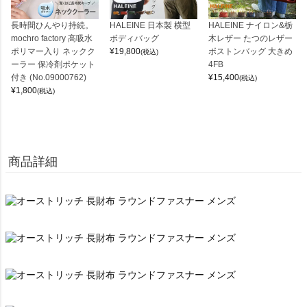
長時間ひんやり持続。
HALEINE 日本製 横型
HALEINE ナイロン&栃
mochro factory 高吸水
ボディバッグ
木レザー たつのレザー
ポリマー入り ネックク
¥
19,800
ボストンバッグ 大きめ
(税込)
ーラー 保冷剤ポケット
4FB
付き (No.09000762)
¥
15,400
(税込)
¥
1,800
(税込)
商品詳細