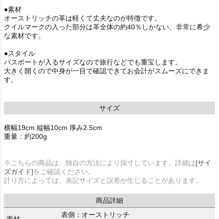
●素材
オーストリッチの革は軽くて丈夫なのが特徴です。
クイルマークの入った部分は革全体の約40％しかない、非常に希少
な素材です。
●スタイル
パスポートが入るサイズなので旅行などでも重宝します。
大きく開くので中身が一目で確認できてお会計がスムーズにできま
す。
サイズ
横幅19cm 縦幅10cm 厚み2.5cm
重量：約200g
※こちらの商品は、独自の方法により採寸しています。詳細は
[サイ
ズガイド]
をご確認ください。
計り方によっては、表記サイズと誤差が生じることがあります。
商品詳細
表側：オーストリッチ
素材