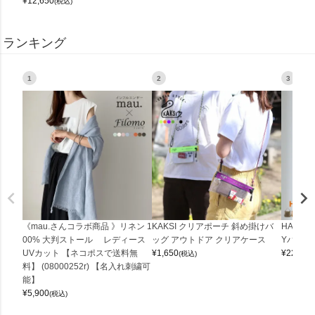
¥
12,650
(税込)
ランキング
1
2
3
《mau.さんコラボ商品 》リネン 1
KAKSI クリアポーチ 斜め掛けバ
HALEI
00% 大判ストール レディース
ッグ アウトドア クリアケース
Yバッグ 
UVカット 【ネコポスで送料無
¥
1,650
¥
22,000
(税込)
料】 (08000252r) 【名入れ刺繍可
能】
¥
5,900
(税込)