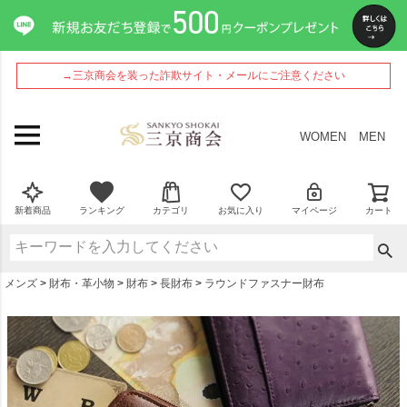
ペー
ジト
ップ
へ
→三京商会を装った詐欺サイト・メールにご注意ください
WOMEN
MEN
新着商品
ランキング
カテゴリ
お気に入り
マイページ
カート
メンズ
財布・革小物
財布
長財布
ラウンドファスナー財布