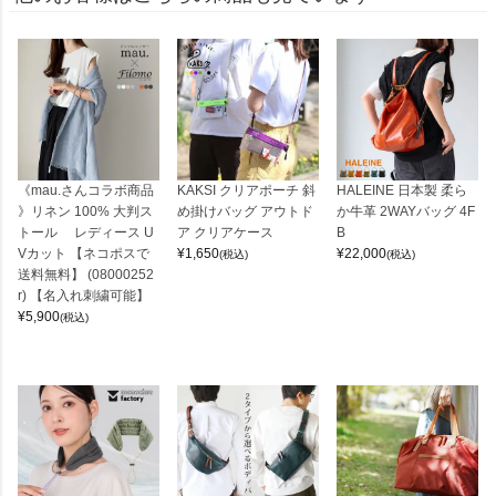
《mau.さんコラボ商品
KAKSI クリアポーチ 斜
HALEINE 日本製 柔ら
》リネン 100% 大判ス
め掛けバッグ アウトド
か牛革 2WAYバッグ 4F
トール レディース U
ア クリアケース
B
Vカット 【ネコポスで
¥
1,650
¥
22,000
(税込)
(税込)
送料無料】 (08000252
r) 【名入れ刺繍可能】
¥
5,900
(税込)