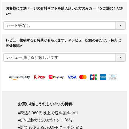
お客様にて別ページの有料ギフトを購入頂いた方のみカードをご選択くださ
い
(
必
須
)
レビュー投稿すると特典がもらえます。※レビュー投稿のみだけ。(特典は
画像確認)
(
必
須
)
お買い物にうれしい3つの特典
●税込3,980円以上で送料無料 ※1
●LINE連携で200ポイント付与
●誰でも使える5%OFFクーポン ※2