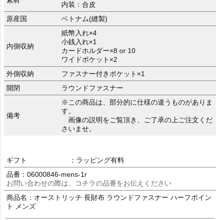
内装：合皮
原産国
ベトナム(縫製)
紙幣入れ×4
小銭入れ×1
内側収納
カードホルダー×8 or 10
ワイドポケット×2
外側収納
ファスナー付きポケット×1
開閉
ラウンドファスナー
※この商品は、部分的に仕様の違うものがありま
す。
備考
画像の説明をご覧頂き、ご了承の上ご注文くだ
さいませ。
ギフト
：ラッピング有料
品番：06000846-mens-1r
お問い合わせの際は、コチラの品番をお伝えください
商品名：オーストリッチ 長財布 ラウンドファスナー ハーフポイン
ト メンズ