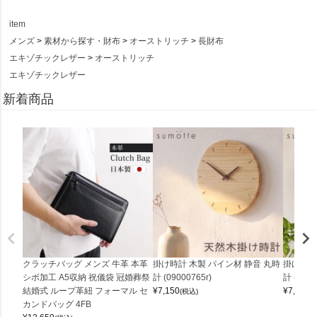
item
メンズ
素材から探す・財布
オーストリッチ
長財布
エキゾチックレザー
オーストリッチ
エキゾチックレザー
新着商品
クラッチバッグ メンズ 牛革 本革
掛け時計 木製 パイン材 静音 丸時
掛け時計
シボ加工 A5収納 祝儀袋 冠婚葬祭
計 (09000765r)
計 (0900
結婚式 ループ革紐 フォーマル セ
¥
7,150
¥
7,150
(税込)
(
カンドバッグ 4FB