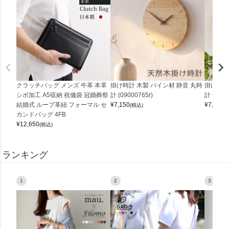
クラッチバッグ メンズ 牛革 本革
掛け時計 木製 パイン材 静音 丸時
掛け時計
シボ加工 A5収納 祝儀袋 冠婚葬祭
計 (09000765r)
計 (0900
結婚式 ループ革紐 フォーマル セ
¥
7,150
¥
7,150
(税込)
(
カンドバッグ 4FB
¥
12,650
(税込)
ランキング
1
2
3