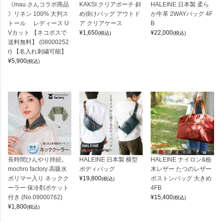
《mau.さんコラボ商品
KAKSI クリアポーチ 斜
HALEINE 日本製 柔ら
》リネン 100% 大判ス
め掛けバッグ アウトド
か牛革 2WAYバッグ 4F
トール レディース U
ア クリアケース
B
Vカット 【ネコポスで
¥
1,650
¥
22,000
(税込)
(税込)
送料無料】 (08000252
r) 【名入れ刺繍可能】
¥
5,900
(税込)
長時間ひんやり持続。
HALEINE 日本製 横型
HALEINE ナイロン&栃
mochro factory 高吸水
ボディバッグ
木レザー たつのレザー
ポリマー入り ネックク
¥
19,800
ボストンバッグ 大きめ
(税込)
ーラー 保冷剤ポケット
4FB
付き (No.09000762)
¥
15,400
(税込)
¥
1,800
(税込)