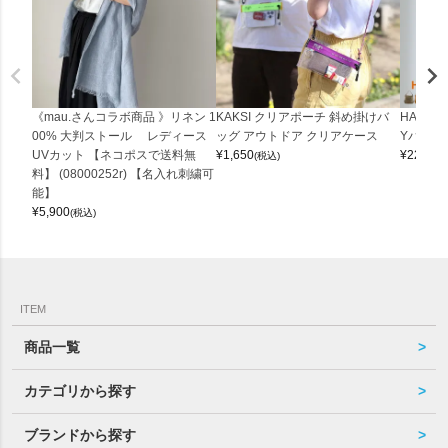
《mau.さんコラボ商品 》リネン 1
KAKSI クリアポーチ 斜め掛けバ
HALEI
00% 大判ストール レディース
ッグ アウトドア クリアケース
Yバッグ 
UVカット 【ネコポスで送料無
¥
1,650
¥
22,000
(税込)
料】 (08000252r) 【名入れ刺繍可
能】
¥
5,900
(税込)
ITEM
商品一覧
カテゴリから探す
ブランドから探す