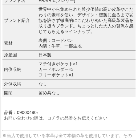
ブランド名
PRAIRIE[プレリー]
世界中から集められた希少価値の高い皮革やこだ
わりの素材を使い、デザイン・縫製に至るまで妥
ブランド紹介
協を許さず徹底的にこだわりぬいた高級革製品を
取り扱うブランド。ちょっとした大人の贅沢を感
じてもらえるラインナップ。
表側：コードバン
素材
内装：牛革、一部生地
原産国
日本製
マチ付きポケット×1
内側収納
カードホルダー×3
フリーポケット×1
外側収納
なし
開閉
留め具なし
品番：09000490r
お問い合わせの際は、コチラの品番をお伝えください
※当店で使用している本革は全て本物の革を使用しています。その