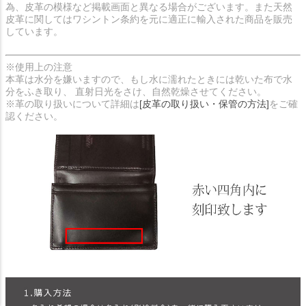
為、皮革の模様など掲載画面と異なる場合がございます。また天然
皮革に関してはワシントン条約を元に適正に輸入された商品を販売
しています。
※使用上の注意
本革は水分を嫌いますので、もし水に濡れたときには乾いた布で水
分をふき取り、 直射日光をさけ、自然乾燥させてください。
※革の取り扱いについて詳細は
[皮革の取り扱い・保管の方法]
をご確
認ください。