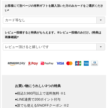
お客様にて別ページの有料ギフトを購入頂いた方のみカードをご選択くださ
い
(
必
須
)
レビュー投稿すると特典がもらえます。※レビュー投稿のみだけ。(特典は
画像確認)
(
必
須
)
お買い物にうれしい3つの特典
●税込3,980円以上で送料無料 ※1
●LINE連携で200ポイント付与
●誰でも使える5%OFFクーポン ※2