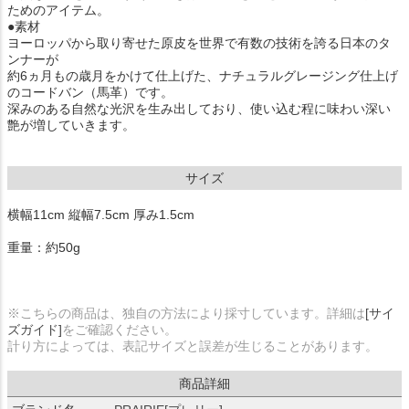
ためのアイテム。
●素材
ヨーロッパから取り寄せた原皮を世界で有数の技術を誇る日本のタ
ンナーが
約6ヵ月もの歳月をかけて仕上げた、ナチュラルグレージング仕上げ
のコードバン（馬革）です。
深みのある自然な光沢を生み出しており、使い込む程に味わい深い
艶が増していきます。
サイズ
横幅11cm 縦幅7.5cm 厚み1.5cm
重量：約50g
※こちらの商品は、独自の方法により採寸しています。詳細は
[サイ
ズガイド]
をご確認ください。
計り方によっては、表記サイズと誤差が生じることがあります。
商品詳細