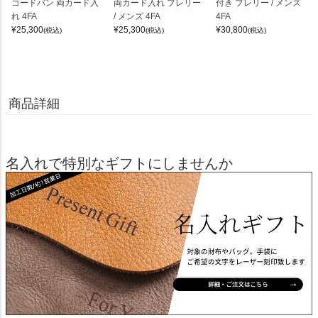
コードバン 両カード入
両カード入れ プレリー
付き プレリー / メンズ
れ 4FA
/ メンズ 4FA
4FA
¥
25,300
¥
25,300
¥
30,800
(税込)
(税込)
(税込)
商品詳細
名入れで特別なギフトにしませんか