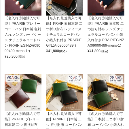
【名入れ 別途購入で可
【名入れ 別途購入で可
【名入れ 別途購入で可
能】PRAIRIE プレリー
能】PRAIRIE 日本製 二
能】PRAIRIE 日本製 二
コードバン 日本製 名刺
つ折り財布 レディース
つ折り財布 メンズ ナチ
入れ メンズ カードケー
ナチュラルコードバン
ュラルコードバン 小銭
ス ナチュラルコードバ
小銭入れ付き PRAIRIE
入れ付き PRAIRIEGINZ
ン PRAIRIEGINZA(090
GINZA(09000489r)
A(09000489-mens-1)
00490-mens-1r)
¥
41,800
¥
41,800
(税込)
(税込)
¥
25,300
(税込)
【名入れ 別途購入で可
【名入れ 別途購入で可
【名入れ 別途購入で可
能】PRAIRE プレリー
能】PRAIRE 日本製 二
能】日本製 二つ 折り財
日本製 二つ 折り財布
つ 折り財布 コードバン
布 コードバン 小銭入れ