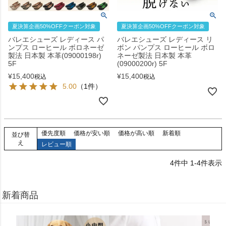
夏決算企画50%OFFクーポン対象
夏決算企画50%OFFクーポン対象
バレエシューズ レディース パ
バレエシューズ レディース リ
ンプス ローヒール ボロネーゼ
ボン パンプス ローヒール ボロ
製法 日本製 本革(09000198r)
ネーゼ製法 日本製 本革
5F
(09000200r) 5F
¥
15,400
¥
15,400
税込
税込
5.00
（1件）
優先度順
価格が安い順
価格が高い順
新着順
並び替
え
レビュー順
4
件中
1
-
4
件表示
新着商品