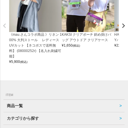
《mau.さんコラボ商品 》リネン 1
KAKSI クリアポーチ 斜め掛けバ
HALEI
00% 大判ストール レディース
ッグ アウトドア クリアケース
Yバッグ 
UVカット 【ネコポスで送料無
¥
1,650
¥
22,000
(税込)
料】 (08000252r) 【名入れ刺繍可
能】
¥
5,900
(税込)
ITEM
商品一覧
カテゴリから探す