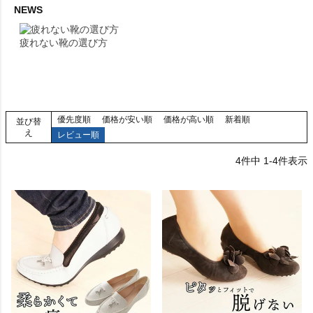
NEWS
疲れない靴の選び方
優先度順
価格が安い順
価格が高い順
新着順
並び替
え
レビュー順
4
件中
1
-
4
件表示