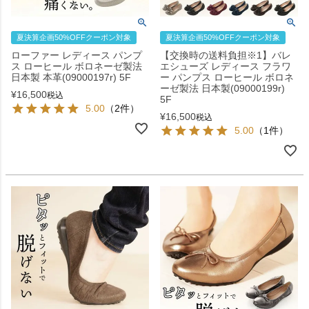
夏決算企画50%OFFクーポン対象
夏決算企画50%OFFクーポン対象
ローファー レディース パンプ
【交換時の送料負担※1】バレ
ス ローヒール ボロネーゼ製法
エシューズ レディース フラワ
日本製 本革(09000197r) 5F
ー パンプス ローヒール ボロネ
ーゼ製法 日本製(09000199r)
¥
16,500
税込
5F
5.00
（2件）
¥
16,500
税込
5.00
（1件）