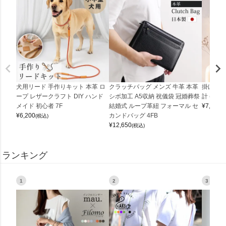
犬用リード 手作りキット 本革 ロ
クラッチバッグ メンズ 牛革 本革
掛け時計
ープ レザークラフト DIY ハンド
シボ加工 A5収納 祝儀袋 冠婚葬祭
計 (0900
メイド 初心者 7F
結婚式 ループ革紐 フォーマル セ
¥
7,150
(
¥
6,200
カンドバッグ 4FB
(税込)
¥
12,650
(税込)
ランキング
1
2
3