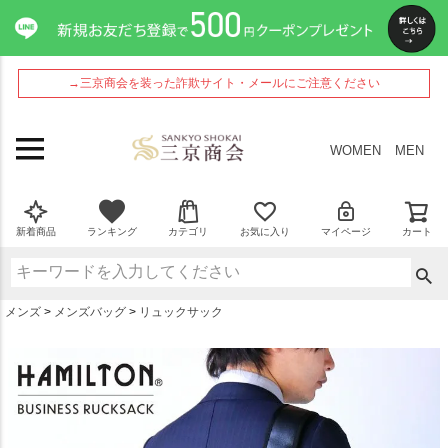
ペー
ジト
ップ
へ
→三京商会を装った詐欺サイト・メールにご注意ください
WOMEN
MEN
新着商品
ランキング
カテゴリ
お気に入り
マイページ
カート
メンズ
メンズバッグ
リュックサック