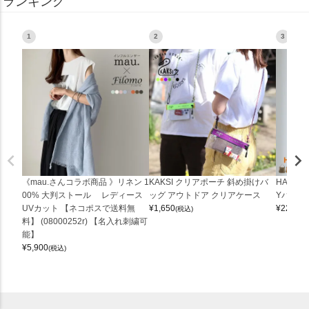
ランキング
1
2
3
《mau.さんコラボ商品 》リネン 1
KAKSI クリアポーチ 斜め掛けバ
HALEI
00% 大判ストール レディース
ッグ アウトドア クリアケース
Yバッグ 
UVカット 【ネコポスで送料無
¥
1,650
¥
22,000
(税込)
料】 (08000252r) 【名入れ刺繍可
能】
¥
5,900
(税込)