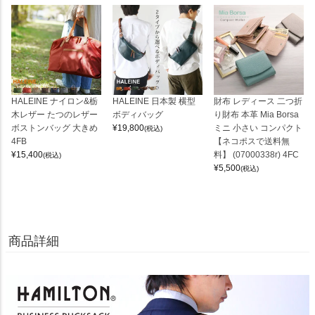
HALEINE ナイロン&栃
HALEINE 日本製 横型
財布 レディース 二つ折
木レザー たつのレザー
ボディバッグ
り財布 本革 Mia Borsa
ボストンバッグ 大きめ
¥
19,800
ミニ 小さい コンパクト
(税込)
4FB
【ネコポスで送料無
¥
15,400
料】 (07000338r) 4FC
(税込)
¥
5,500
(税込)
商品詳細