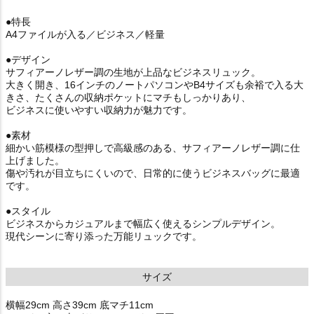
●特長
A4ファイルが入る／ビジネス／軽量
●デザイン
サフィアーノレザー調の生地が上品なビジネスリュック。
大きく開き、16インチのノートパソコンやB4サイズも余裕で入る大
きさ、たくさんの収納ポケットにマチもしっかりあり、
ビジネスに使いやすい収納力が魅力です。
●素材
細かい筋模様の型押しで高級感のある、サフィアーノレザー調に仕
上げました。
傷や汚れが目立ちにくいので、日常的に使うビジネスバッグに最適
です。
●スタイル
ビジネスからカジュアルまで幅広く使えるシンプルデザイン。
現代シーンに寄り添った万能リュックです。
サイズ
横幅29cm 高さ39cm 底マチ11cm