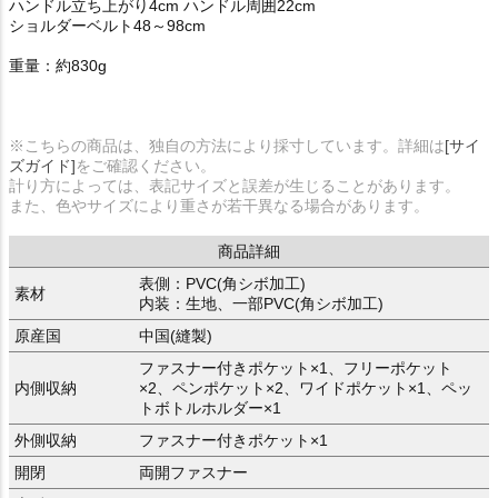
ハンドル立ち上がり4cm ハンドル周囲22cm
ショルダーベルト48～98cm
重量：約830g
※こちらの商品は、独自の方法により採寸しています。詳細は
[サイ
ズガイド]
をご確認ください。
計り方によっては、表記サイズと誤差が生じることがあります。
また、色やサイズにより重さが若干異なる場合があります。
商品詳細
表側：PVC(角シボ加工)
素材
内装：生地、一部PVC(角シボ加工)
原産国
中国(縫製)
ファスナー付きポケット×1、フリーポケット
内側収納
×2、ペンポケット×2、ワイドポケット×1、ペッ
トボトルホルダー×1
外側収納
ファスナー付きポケット×1
開閉
両開ファスナー