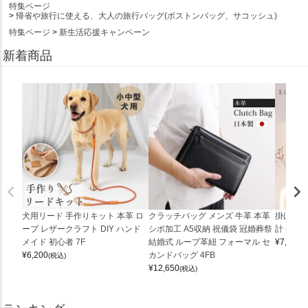
特集ページ
帰省や旅行に使える、大人の旅行バッグ(ボストンバッグ、サコッシュ)
特集ページ
新生活応援キャンペーン
新着商品
犬用リード 手作りキット 本革 ロ
クラッチバッグ メンズ 牛革 本革
掛け時計
ープ レザークラフト DIY ハンド
シボ加工 A5収納 祝儀袋 冠婚葬祭
計 (0900
メイド 初心者 7F
結婚式 ループ革紐 フォーマル セ
¥
7,150
(
¥
6,200
カンドバッグ 4FB
(税込)
¥
12,650
(税込)