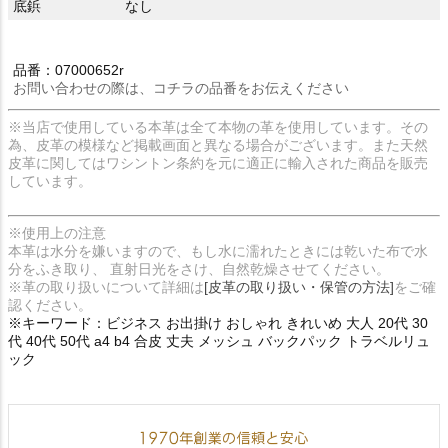
底鋲
なし
品番：07000652r
お問い合わせの際は、コチラの品番をお伝えください
※当店で使用している本革は全て本物の革を使用しています。その
為、皮革の模様など掲載画面と異なる場合がございます。また天然
皮革に関してはワシントン条約を元に適正に輸入された商品を販売
しています。
※使用上の注意
本革は水分を嫌いますので、もし水に濡れたときには乾いた布で水
分をふき取り、 直射日光をさけ、自然乾燥させてください。
※革の取り扱いについて詳細は
[皮革の取り扱い・保管の方法]
をご確
認ください。
※キーワード：ビジネス お出掛け おしゃれ きれいめ 大人 20代 30
代 40代 50代 a4 b4 合皮 丈夫 メッシュ バックパック トラベルリュ
ック