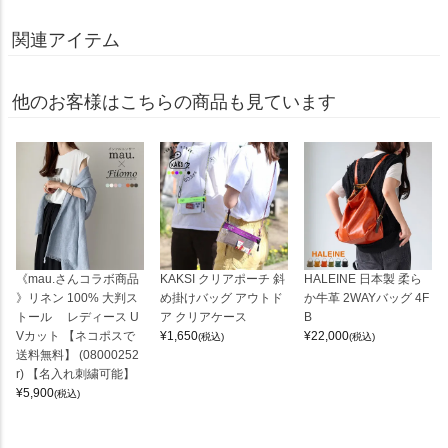
関連アイテム
他のお客様はこちらの商品も見ています
《mau.さんコラボ商品
KAKSI クリアポーチ 斜
HALEINE 日本製 柔ら
》リネン 100% 大判ス
め掛けバッグ アウトド
か牛革 2WAYバッグ 4F
トール レディース U
ア クリアケース
B
Vカット 【ネコポスで
¥
1,650
¥
22,000
(税込)
(税込)
送料無料】 (08000252
r) 【名入れ刺繍可能】
¥
5,900
(税込)