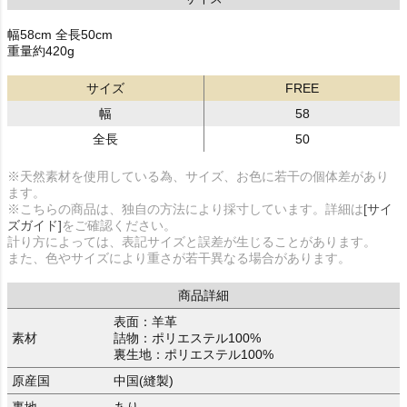
幅58cm 全長50cm
重量約420g
サイズ
FREE
幅
58
全長
50
※天然素材を使用している為、サイズ、お色に若干の個体差があり
ます。
※こちらの商品は、独自の方法により採寸しています。詳細は
[サイ
ズガイド]
をご確認ください。
計り方によっては、表記サイズと誤差が生じることがあります。
また、色やサイズにより重さが若干異なる場合があります。
商品詳細
表面：羊革
素材
詰物：ポリエステル100%
裏生地：ポリエステル100%
原産国
中国(縫製)