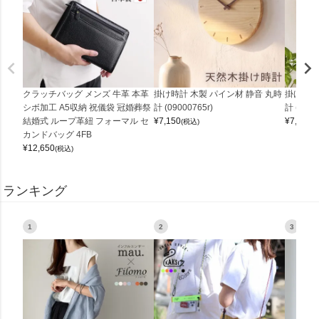
クラッチバッグ メンズ 牛革 本革
掛け時計 木製 パイン材 静音 丸時
掛け時計
シボ加工 A5収納 祝儀袋 冠婚葬祭
計 (09000765r)
計 (0900
結婚式 ループ革紐 フォーマル セ
¥
7,150
¥
7,150
(税込)
(
カンドバッグ 4FB
¥
12,650
(税込)
ランキング
1
2
3