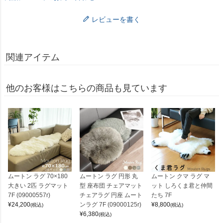
レビューを書く
関連アイテム
他のお客様はこちらの商品も見ています
ムートン ラグ 70×180
ムートン ラグ 円形 丸
ムートン クマ ラグ マ
大きい 2匹 ラグマット
型 座布団 チェアマット
ット しろくま君と仲間
7F (09000557r)
チェアラグ 円座 ムート
たち 7F
¥
24,200
ンラグ 7F (09000125r)
¥
8,800
(税込)
(税込)
¥
6,380
(税込)