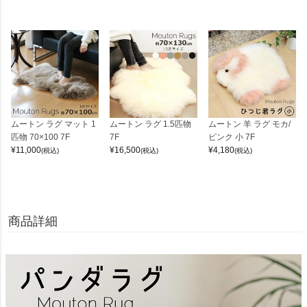
ムートン ラグ マット 1
ムートン ラグ 1.5匹物
ムートン 羊 ラグ モカ/
匹物 70×100 7F
7F
ピンク 小 7F
¥
11,000
¥
16,500
¥
4,180
(税込)
(税込)
(税込)
商品詳細