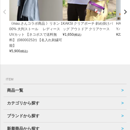
《mau.さんコラボ商品 》リネン 1
KAKSI クリアポーチ 斜め掛けバ
HALEI
00% 大判ストール レディース
ッグ アウトドア クリアケース
Yバッグ 
UVカット 【ネコポスで送料無
¥
1,650
¥
22,000
(税込)
料】 (08000252r) 【名入れ刺繍可
能】
¥
5,900
(税込)
ITEM
商品一覧
カテゴリから探す
ブランドから探す
新着商品から探す