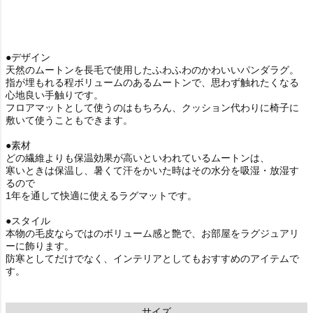
●デザイン
天然のムートンを長毛で使用したふわふわのかわいいパンダラグ。
指が埋もれる程ボリュームのあるムートンで、思わず触れたくなる
心地良い手触りです。
フロアマットとして使うのはもちろん、クッション代わりに椅子に
敷いて使うこともできます。
●素材
どの繊維よりも保温効果が高いといわれているムートンは、
寒いときは保温し、暑くて汗をかいた時はその水分を吸湿・放湿す
るので
1年を通して快適に使えるラグマットです。
●スタイル
本物の毛皮ならではのボリューム感と艶で、お部屋をラグジュアリ
ーに飾ります。
防寒としてだけでなく、インテリアとしてもおすすめのアイテムで
す。
サイズ