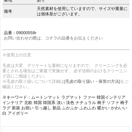
裏地
あり
天然素材を使用していますので、サイズや重量に
備考
は個体差がございます。
品番：09000558r
お問い合わせの際は、コチラの品番をお伝えください
※使用上の注意
毛皮は大変、デリケートな素材になりますので、 クリーニングを必
要とされる場合はご家庭で実施せず、 必ず信頼のおけるクリーニン
グ店にご相談ください。
※毛皮の取り扱いについて詳細は
[毛皮の取り扱い・保管の方法]
をご
確認ください。
※キーワード：ムートンマット ラグマット ファー 韓国インテリア
インテリア 北欧 韓国 韓国系 淡い 淡色 ナチュラル 椅子 ソファ 椅子
ラグ 新築 お祝い 引っ越し 新品 ふかふか ふわふわ 暖かい かわいい
白 アイボリー