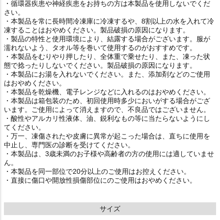
・循環器疾患や神経疾患をお持ちの方は本製品を使用しないでくだ
さい。
・本製品を常に長時間冷凍庫に冷凍するや、8割以上の水を入れて冷
凍することはおやめください。製品破損の原因になります。
・製品の特性と使用環境により、結露する場合がございます。服が
濡れないよう、タオル等を巻いて使用するのがおすすめです。
・本製品をむりやり押したり、全体重で乗せたり、また、凍った状
態で捻ったりしないでください。製品破損の原因になります。
・本製品にお湯を入れないでください。また、添加剤などのご使用
はおやめください。
・本製品を乾燥機、電子レンジなどに入れるのはおやめください。
・本製品は箱包装のため、初回使用時多少においがする場合がござ
います。ご使用によって消えますので、不良品ではございません。
・酸性やアルカリ性液体、油、鋭利なもの等に当たらないようにし
てください。
・万一、凍傷されたや皮膚に異常が起こった場合は、直ちに使用を
中止し、専門医の診断を受けてください。
・本製品は、3歳未満のお子様や高齢者の方の使用には適していませ
ん。
・本製品を同一部位で20分以上のご使用はお控えください。
・直接に傷口や開放性損傷部位にのご使用はおやめください。
サイズ