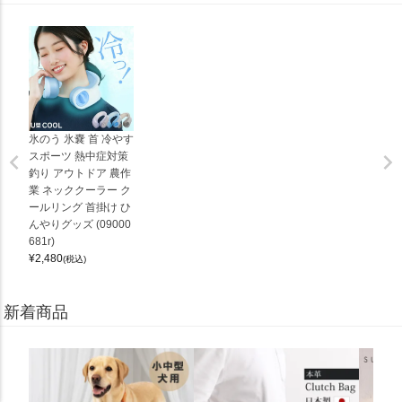
氷のう 氷嚢 首 冷やす
スポーツ 熱中症対策
釣り アウトドア 農作
業 ネッククーラー ク
ールリング 首掛け ひ
んやりグッズ (09000
681r)
¥
2,480
(税込)
新着商品