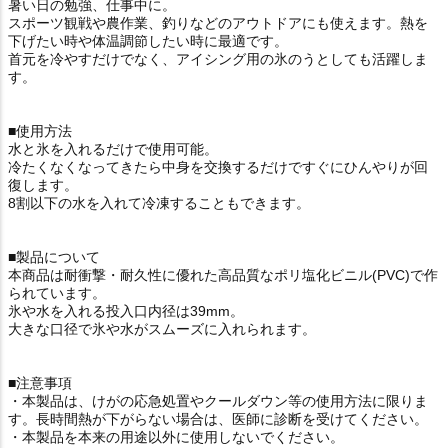
暑い日の勉強、仕事中に。
スポーツ観戦や農作業、釣りなどのアウトドアにも使えます。熱を
下げたい時や体温調節したい時に最適です。
首元を冷やすだけでなく、アイシング用の氷のうとしても活躍しま
す。
■使用方法
水と氷を入れるだけで使用可能。
冷たくなくなってきたら中身を交換するだけですぐにひんやりが回
復します。
8割以下の水を入れて冷凍することもできます。
■製品について
本商品は耐衝撃・耐久性に優れた高品質なポリ塩化ビニル(PVC)で作
られています。
氷や水を入れる投入口内径は39mm。
大きな口径で氷や水がスムーズに入れられます。
■注意事項
・本製品は、けがの応急処置やクールダウン等の使用方法に限りま
す。長時間熱が下がらない場合は、医師に診断を受けてください。
・本製品を本来の用途以外に使用しないでください。