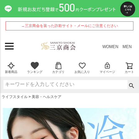
ペー
ジト
ップ
へ
→三京商会を装った詐欺サイト・メールにご注意ください
WOMEN
MEN
新着商品
ランキング
カテゴリ
お気に入り
マイページ
カート
ライフスタイル
美容・ヘルスケア