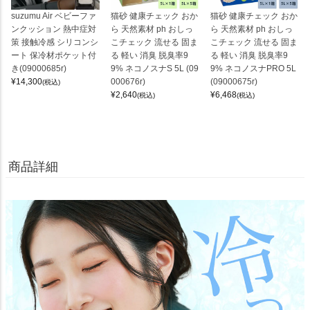
suzumu Air ベビーファ
猫砂 健康チェック おか
猫砂 健康チェック おか
ンクッション 熱中症対
ら 天然素材 ph おしっ
ら 天然素材 ph おしっ
策 接触冷感 シリコンシ
こチェック 流せる 固ま
こチェック 流せる 固ま
ート 保冷材ポケット付
る 軽い 消臭 脱臭率9
る 軽い 消臭 脱臭率9
き(09000685r)
9% ネコノスナS 5L (09
9% ネコノスナPRO 5L
¥
14,300
000676r)
(09000675r)
(税込)
¥
2,640
¥
6,468
(税込)
(税込)
商品詳細