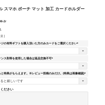
 スマホ ポーチ マット 加工 カードホルダー
96-2r
込
呈 ]
ージの有料ギフトを購入頂いた方のみカードをご選択ください
(
必
須
ナンス剤等を使用した場合は返品交換不可
)
(
必
須
ると特典がもらえます。※レビュー投稿のみだけ。(特典は画像確認)
)
(
必
須
てください
)