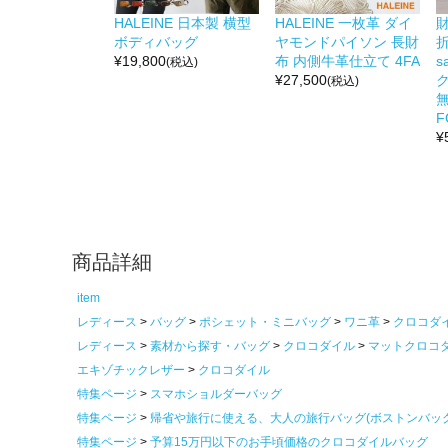
HALEINE 日本製 横型
HALEINE 一枚革 ダイ
ボディバッグ
ヤモンドパイソン 長財
折
¥
19,800
布 内側牛革仕立て 4FA
s
(税込)
¥
27,500
(税込)
無
F
¥
商品詳細
item
レディース
バッグ
ポシェット・ミニバッグ
ワニ革
クロコダ
レディース
素材から探す・バッグ
クロコダイル
マットクロコ
エキゾチックレザー
クロコダイル
特集ページ
スマホショルダーバッグ
特集ページ
帰省や旅行に使える、大人の旅行バッグ(ボストンバッ
特集ページ
予算15万円以下のお手頃価格のクロコダイルバッグ