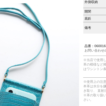
外側収納
開閉
底鋲
備考
品番：0600169
お問い合わせ
※当店で使用
革の模様など
はワシントン
※使用上の注
本革は水分を
き取り、 直射
※革の取り扱
さい。