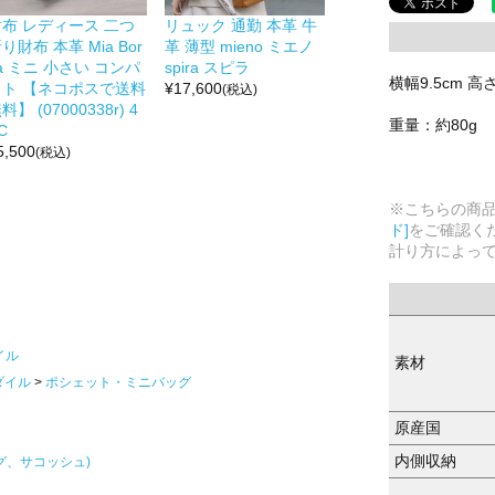
財布 レディース 二つ
リュック 通勤 本革 牛
り財布 本革 Mia Bor
革 薄型 mieno ミエノ
a ミニ 小さい コンパ
spira スピラ
横幅9.5cm 高
クト 【ネコポスで送料
¥
17,600
(税込)
料】 (07000338r) 4
重量：約80g
C
5,500
(税込)
※こちらの商
ド]
をご確認く
計り方によっ
イル
素材
ダイル
ポシェット・ミニバッグ
原産国
内側収納
グ、サコッシュ)