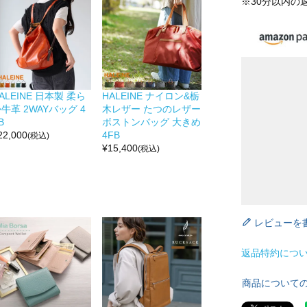
※30分以内の
ALEINE 日本製 柔ら
HALEINE ナイロン&栃
牛革 2WAYバッグ 4
木レザー たつのレザー
B
ボストンバッグ 大きめ
22,000
4FB
(税込)
¥
15,400
(税込)
レビューを
返品特約につ
商品について