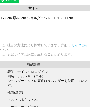
サイズ
さ17.5cm 厚み3cm ショルダーベルト101～111cm
品は、独自の方法により採寸しています。詳細は
[サイズガイ
ださい。
ては、表記サイズと誤差が生じることがあります。
商品詳細
表側：ナイルクロコダイル
内装：ラムレザー(羊革)
ショルダーベルトの裏側はラムレザーを使用していま
す。
韓国(縫製)
・スマホポケット×1
・カードホルダー×3