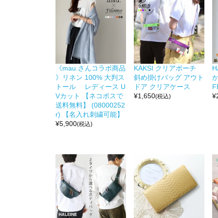
《mau.さんコラボ商品
KAKSI クリアポーチ
H
》リネン 100% 大判ス
斜め掛けバッグ アウト
か
トール レディース U
ドア クリアケース
F
Vカット 【ネコポスで
¥
1,650
¥
(税込)
送料無料】 (08000252
r) 【名入れ刺繍可能】
¥
5,900
(税込)