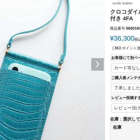
exotic leather
クロコダイル
付き 4FA
商品番号
060016
¥
36,300
税
[
363
ポイント進
お客様にて別ペ
ご購入後メンテ
レビュー投稿す
在庫
選択し
在庫