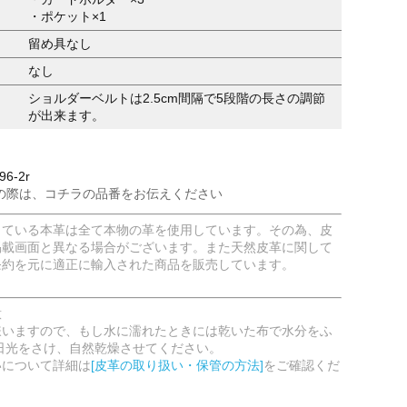
・ポケット×1
留め具なし
なし
ショルダーベルトは2.5cm間隔で5段階の長さの調節
が出来ます。
6-2r
の際は、コチラの品番をお伝えください
している本革は全て本物の革を使用しています。その為、皮
掲載画面と異なる場合がございます。また天然皮革に関して
条約を元に適正に輸入された商品を販売しています。
意
嫌いますので、もし水に濡れたときには乾いた布で水分をふ
日光をさけ、自然乾燥させてください。
いについて詳細は
[皮革の取り扱い・保管の方法]
をご確認くだ