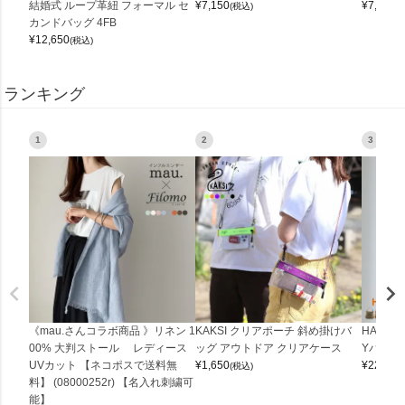
結婚式 ループ革紐 フォーマル セ
¥
7,150
¥
7,150
(税込)
(
カンドバッグ 4FB
¥
12,650
(税込)
ランキング
1
2
3
《mau.さんコラボ商品 》リネン 1
KAKSI クリアポーチ 斜め掛けバ
HALEI
00% 大判ストール レディース
ッグ アウトドア クリアケース
Yバッグ 
UVカット 【ネコポスで送料無
¥
1,650
¥
22,000
(税込)
料】 (08000252r) 【名入れ刺繍可
能】