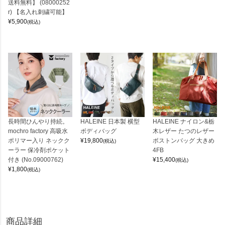
送料無料】 (08000252
r) 【名入れ刺繍可能】
¥
5,900
(税込)
長時間ひんやり持続。
HALEINE 日本製 横型
HALEINE ナイロン&栃
mochro factory 高吸水
ボディバッグ
木レザー たつのレザー
ポリマー入り ネックク
¥
19,800
ボストンバッグ 大きめ
(税込)
ーラー 保冷剤ポケット
4FB
付き (No.09000762)
¥
15,400
(税込)
¥
1,800
(税込)
商品詳細