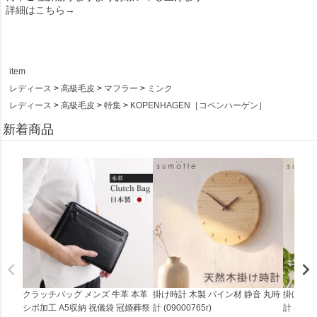
詳細はこちら→
item
レディース
高級毛皮
マフラー
ミンク
レディース
高級毛皮
特集
KOPENHAGEN［コペンハーゲン］
新着商品
クラッチバッグ メンズ 牛革 本革
掛け時計 木製 パイン材 静音 丸時
掛け時計
シボ加工 A5収納 祝儀袋 冠婚葬祭
計 (09000765r)
計 (0900