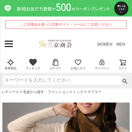
ペー
ジト
ップ
へ
→三京商会を装った詐欺サイト・メールにご注意ください
WOMEN
MEN
新着商品
ランキング
カテゴリ
お気に入り
マイページ
カート
レディース
毛皮から探す・ファッション
ミンク
マフラー