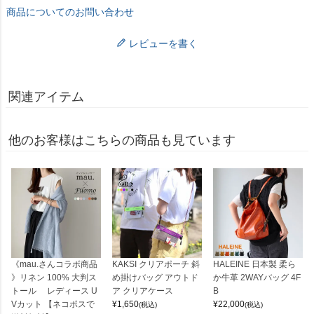
商品についてのお問い合わせ
レビューを書く
関連アイテム
他のお客様はこちらの商品も見ています
《mau.さんコラボ商品
KAKSI クリアポーチ 斜
HALEINE 日本製 柔ら
》リネン 100% 大判ス
め掛けバッグ アウトド
か牛革 2WAYバッグ 4F
トール レディース U
ア クリアケース
B
Vカット 【ネコポスで
¥
1,650
¥
22,000
(税込)
(税込)