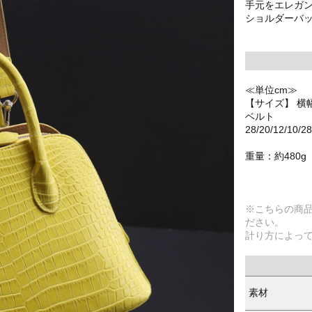
手元をエレガ
ショルダーバ
≪単位cm≫
【サイズ】 横
ベルト
28/20/12/10/2
重量：約480g
※こちらの商
ださい。
計り方によっ
素材