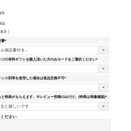
17r
税込
進呈 ]
証書
(
必
須
ージの有料ギフトを購入頂いた方のみカードをご選択ください
)
(
必
須
ナンス剤等を使用した場合は返品交換不可
)
(
必
須
ると特典がもらえます。※レビュー投稿のみだけ。(特典は画像確認)
)
(
必
須
てください
)