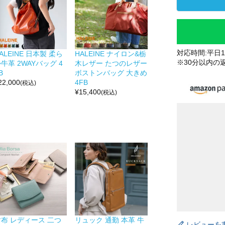
対応時間:平日10
ALEINE 日本製 柔ら
HALEINE ナイロン&栃
※30分以内の
牛革 2WAYバッグ 4
木レザー たつのレザー
B
ボストンバッグ 大きめ
22,000
4FB
(税込)
¥
15,400
(税込)
財布 レディース 二つ
リュック 通勤 本革 牛
レビューを