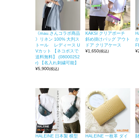
《mau.さんコラボ商品
KAKSI クリアポーチ
H
》リネン 100% 大判ス
斜め掛けバッグ アウト
か
トール レディース U
ドア クリアケース
F
Vカット 【ネコポスで
¥
1,650
¥
(税込)
送料無料】 (08000252
r) 【名入れ刺繍可能】
¥
5,900
(税込)
HALEINE 日本製 横型
HALEINE 一枚革 ダイ