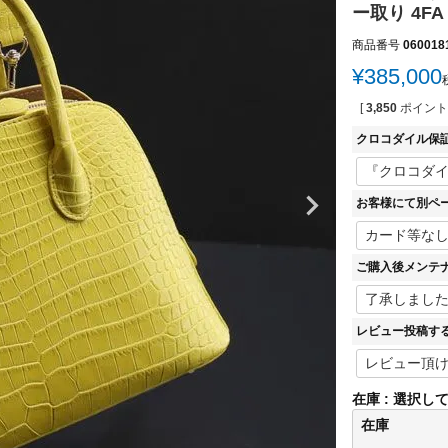
ー取り 4FA
商品番号
060018
¥
385,000
[
3,850
ポイント
クロコダイル保
お客様にて別ペ
ご購入後メンテ
レビュー投稿す
在庫
選択し
在庫