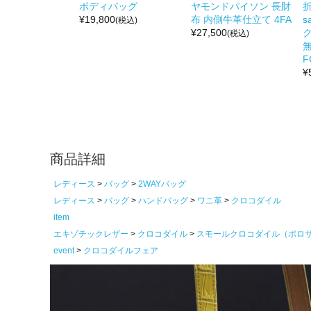
ボディバッグ
ヤモンドパイソン 長財
折
¥
19,800
布 内側牛革仕立て 4FA
s
(税込)
¥
27,500
(税込)
無
F
¥
商品詳細
レディース
バッグ
2WAYバッグ
レディース
バッグ
ハンドバッグ
ワニ革
クロコダイル
item
エキゾチックレザー
クロコダイル
スモールクロコダイル（ポロ
event
クロコダイルフェア