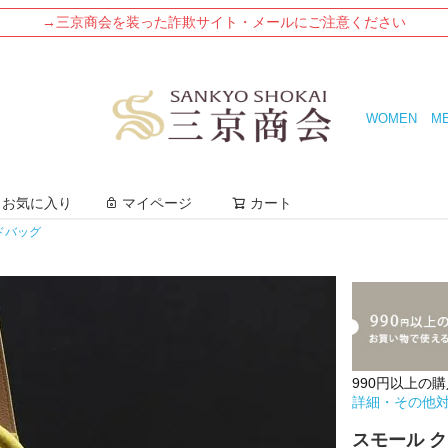
→三京商会を装った詐欺サイト・メールにご注意ください
WOMEN
M
検索
お気に入り
マイページ
カート
ドバッグ
990円以上の
詳細・その他
スモール ク