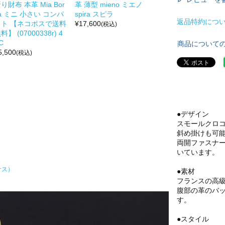
り財布 本革 Mia Bor
革 薄型 mieno ミエノ
a ミニ 小さい コンパ
spira スピラ
返品特約につ
クト 【ネコポスで送料
¥
17,600
(税込)
料】 (07000338r) 4
C
商品について
5,500
(税込)
●デザイン
スモールクロコ
斜め掛けも可
両開ファスナ
いています。
サス）
●素材
フランスの高
腹部の革のバ
す。
●スタイル