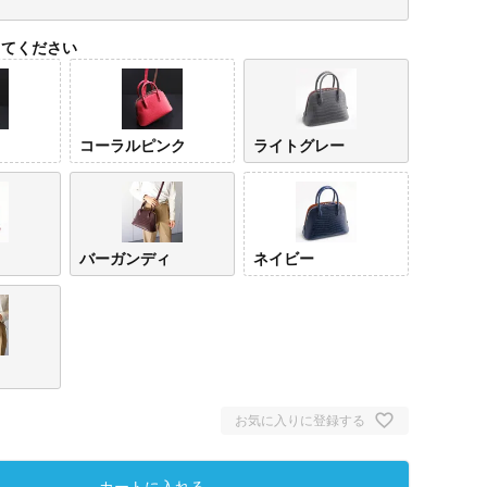
してください
コーラルピンク
ライトグレー
バーガンディ
ネイビー
イエロー
コーラルピ
ライ
ンク
ー
お気に入りに登録する