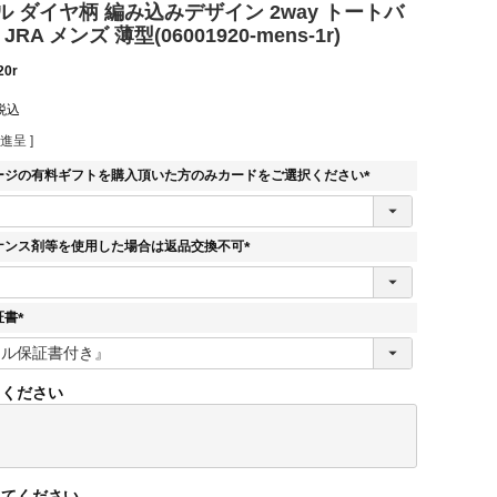
 ダイヤ柄 編み込みデザイン 2way トートバ
RA メンズ 薄型(06001920-mens-1r)
20r
税込
進呈 ]
ージの有料ギフトを購入頂いた方のみカードをご選択ください
(
必
須
ナンス剤等を使用した場合は返品交換不可
)
(
必
須
証書
)
(
必
須
てください
)
してください