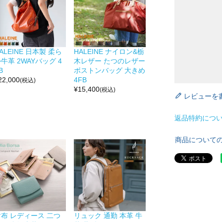
ALEINE 日本製 柔ら
HALEINE ナイロン&栃
牛革 2WAYバッグ 4
木レザー たつのレザー
B
ボストンバッグ 大きめ
22,000
4FB
(税込)
¥
15,400
(税込)
レビューを
返品特約につ
商品について
財布 レディース 二つ
リュック 通勤 本革 牛