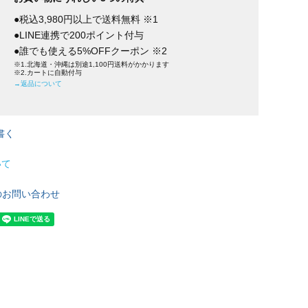
●税込3,980円以上で送料無料 ※1
●LINE連携で200ポイント付与
●誰でも使える5%OFFクーポン ※2
※1.北海道・沖縄は別途1,100円送料がかかります
※2.カートに自動付与
→返品について
書く
いて
のお問い合わせ