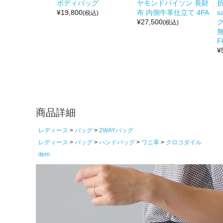
ボディバッグ
ヤモンドパイソン 長財
折
¥
19,800
布 内側牛革仕立て 4FA
s
(税込)
¥
27,500
(税込)
無
F
¥
商品詳細
レディース
バッグ
2WAYバッグ
レディース
バッグ
ハンドバッグ
ワニ革
クロコダイル
item