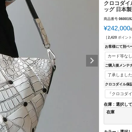
クロコダイル
ッグ 日本製 J
商品番号
060019
¥
242,000
[
2,420
ポイント
お客様にて別ペ
ご購入後メンテ
クロコダイル保
在庫
選択し
在庫
カラー
選択