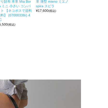
り財布 本革 Mia Bor
革 薄型 mieno ミエノ
a ミニ 小さい コンパ
spira スピラ
クト 【ネコポスで送料
¥
17,600
(税込)
料】 (07000338r) 4
C
5,500
(税込)