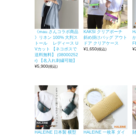
《mau.さんコラボ商品
KAKSI クリアポーチ
H
》リネン 100% 大判ス
斜め掛けバッグ アウト
か
トール レディース U
ドア クリアケース
F
Vカット 【ネコポスで
¥
1,650
¥
(税込)
送料無料】 (08000252
r) 【名入れ刺繍可能】
¥
5,900
(税込)
HALEINE 日本製 横型
HALEINE 一枚革 ダイ