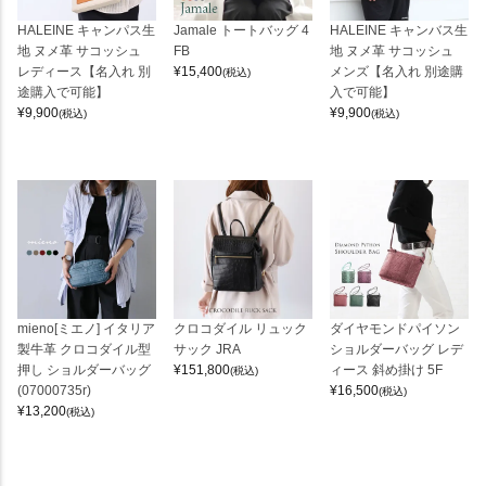
HALEINE キャンパス生
Jamale トートバッグ 4
HALEINE キャンバス生
地 ヌメ革 サコッシュ
FB
地 ヌメ革 サコッシュ
レディース【名入れ 別
¥
15,400
メンズ【名入れ 別途購
(税込)
途購入で可能】
入で可能】
¥
9,900
¥
9,900
(税込)
(税込)
mieno[ミエノ] イタリア
クロコダイル リュック
ダイヤモンドパイソン
製牛革 クロコダイル型
サック JRA
ショルダーバッグ レデ
押し ショルダーバッグ
¥
151,800
ィース 斜め掛け 5F
(税込)
(07000735r)
¥
16,500
(税込)
¥
13,200
(税込)