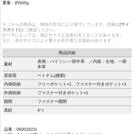
重量：約560g
※こちらの商品は、独自の方法により採寸しています。詳細は
[サイ
ズガイド]
をご確認ください。
計り方によっては、表記サイズと誤差が生じることがあります。
また、色やサイズにより重さが若干異なる場合があります。
商品詳細
表側：パイソン,一部牛革 ／内装：生地、一部
素材
本革
原産国
ベトナム(縫製)
内側収納
フリーポケット×1、ファスナー付きポケット×1
外側収納
ファスナー付きポケット×1
開閉
ファスナー開閉
底鋲
4つ
品番：06001823r