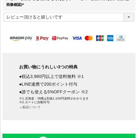
画像確認)
(
必
須
)
お買い物にうれしい3つの特典
●税込3,980円以上で送料無料 ※1
●LINE連携で200ポイント付与
●誰でも使える5%OFFクーポン ※2
※1.北海道・沖縄は別途1,100円送料がかかります
※2.カートに自動付与
→返品について