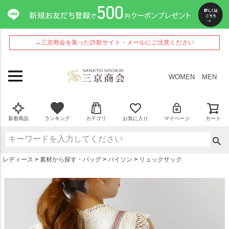
ペー
ジト
ップ
へ
→三京商会を装った詐欺サイト・メールにご注意ください
WOMEN
MEN
新着商品
ランキング
カテゴリ
お気に入り
マイページ
カート
レディース
素材から探す・バッグ
パイソン
リュックサック