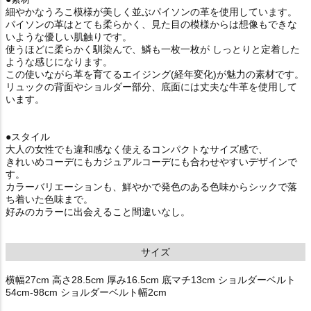
細やかなうろこ模様が美しく並ぶパイソンの革を使用しています。
パイソンの革はとても柔らかく、見た目の模様からは想像もできな
いような優しい肌触りです。
使うほどに柔らかく馴染んで、鱗も一枚一枚が しっとりと定着した
ような感じになります。
この使いながら革を育てるエイジング(経年変化)が魅力の素材です。
リュックの背面やショルダー部分、底面には丈夫な牛革を使用して
います。
●スタイル
大人の女性でも違和感なく使えるコンパクトなサイズ感で、
きれいめコーデにもカジュアルコーデにも合わせやすいデザインで
す。
カラーバリエーションも、鮮やかで発色のある色味からシックで落
ち着いた色味まで。
好みのカラーに出会えること間違いなし。
サイズ
横幅27cm 高さ28.5cm 厚み16.5cm 底マチ13cm ショルダーベルト
54cm-98cm ショルダーベルト幅2cm