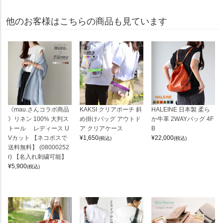
他のお客様はこちらの商品も見ています
《mau.さんコラボ商品
KAKSI クリアポーチ 斜
HALEINE 日本製 柔ら
》リネン 100% 大判ス
め掛けバッグ アウトド
か牛革 2WAYバッグ 4F
トール レディース U
ア クリアケース
B
Vカット 【ネコポスで
¥
1,650
¥
22,000
(税込)
(税込)
送料無料】 (08000252
r) 【名入れ刺繍可能】
¥
5,900
(税込)