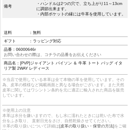
・ハンドルは2つの穴で、立ち上がり11～13cm
備考
に調節出来ます。
・内部ポケットの縁には牛革を使用しています。
送料
：無料
ギフト
：ラッピング対応
品番：06000646r
お問い合わせの際は、コチラの品番をお伝えください
商品名：[PVP]ジャイアント パイソン ＆ 牛革 トート バッグ イタ
リア製 2WAY レディース
※当店で使用している本革は全て本物の革を使用しています。その
為、皮革の模様など掲載画面と異なる場合がございます。また天然
皮革に関してはワシントン条約を元に適正に輸入された商品を販売
しています。
※使用上の注意
本革は水分を嫌いますので、もし水に濡れたときには乾いた布で水
分をふき取り、 直射日光をさけ、自然乾燥させてください。
※革の取り扱いについて詳細は
[皮革の取り扱い・保管の方法]
をご確