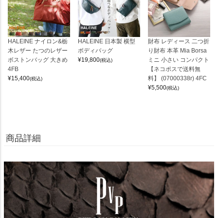
HALEINE ナイロン&栃
HALEINE 日本製 横型
財布 レディース 二つ折
木レザー たつのレザー
ボディバッグ
り財布 本革 Mia Borsa
ボストンバッグ 大きめ
¥
19,800
ミニ 小さい コンパクト
(税込)
4FB
【ネコポスで送料無
¥
15,400
料】 (07000338r) 4FC
(税込)
¥
5,500
(税込)
商品詳細