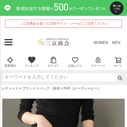
ペー
ジト
ップ
へ
→三京商会を装った詐欺サイト・メールにご注意ください
WOMEN
MEN
新着商品
ランキング
カテゴリ
お気に入り
マイページ
カート
レディース
ブランド
バッグ・財布
PVP［ピーヴィーピー］