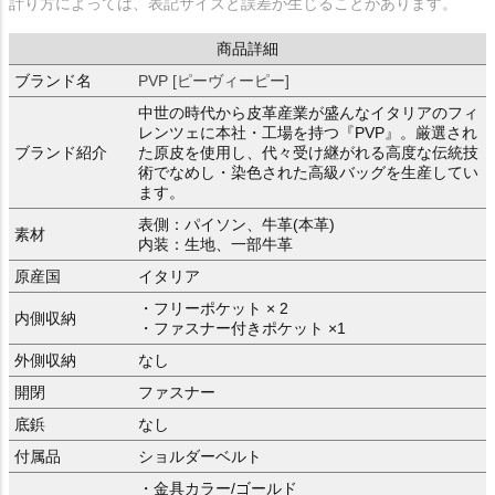
計り方によっては、表記サイズと誤差が生じることがあります。
商品詳細
ブランド名
PVP [ピーヴィーピー]
中世の時代から皮革産業が盛んなイタリアのフィ
レンツェに本社・工場を持つ『PVP』。厳選され
ブランド紹介
た原皮を使用し、代々受け継がれる高度な伝統技
術でなめし・染色された高級バッグを生産してい
ます。
表側：パイソン、牛革(本革)
素材
内装：生地、一部牛革
原産国
イタリア
・フリーポケット × 2
内側収納
・ファスナー付きポケット ×1
外側収納
なし
開閉
ファスナー
底鋲
なし
付属品
ショルダーベルト
・金具カラー/ゴールド