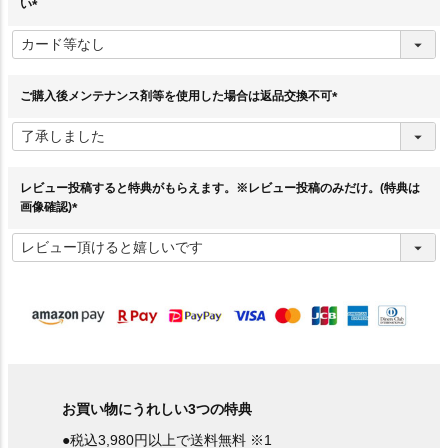
い
(
必
須
)
ご購入後メンテナンス剤等を使用した場合は返品交換不可
(
必
須
)
レビュー投稿すると特典がもらえます。※レビュー投稿のみだけ。(特典は
画像確認)
(
必
須
)
お買い物にうれしい3つの特典
●税込3,980円以上で送料無料 ※1