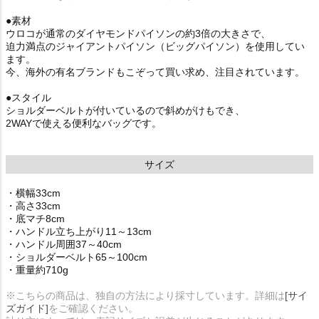
●素材
ウロコが通常のダイヤモンドパイソンの約3倍の大きさで、
迫力満点のジャイアントパイソン（ビッグパイソン）を使用してい
ます。
今、海外の有名ブランドもこぞって買い求め、注目されています。
●スタイル
ショルダーベルトが付いているので斜めがけもでき、
2WAYで使える便利なバッグです。
サイズ
・横幅33cm
・高さ33cm
・底マチ8cm
・ハンドル立ち上がり11～13cm
・ハンドル周囲37～40cm
・ショルダーベルト65～100cm
・重量約710g
※こちらの商品は、独自の方法により採寸しています。詳細は
[サイ
ズガイド]
をご確認ください。