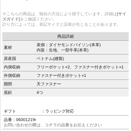
※こちらの商品は、独自の方法により採寸しています。詳細は
[サイ
ズガイド]
をご確認ください。
計り方によっては、表記サイズと誤差が生じることがあります。
商品詳細
表側：ダイヤモンドパイソン(本革)
素材
内装：生地、一部牛革(本革)
原産国
ベトナム(縫製)
内側収納
フリーポケット×2、ファスナー付きポケット×1
外側収納
ファスナー付きポケット×1
開閉
天ファスナー
底鋲
4つ
ギフト
：ラッピング対応
品番：06001219r
お問い合わせの際は、コチラの品番をお伝えください