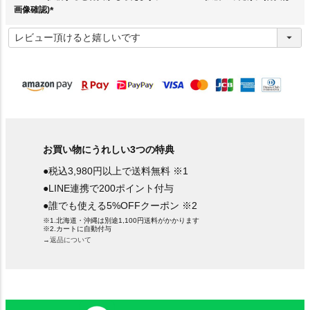
画像確認)
(
必
須
)
お買い物にうれしい3つの特典
●税込3,980円以上で送料無料 ※1
●LINE連携で200ポイント付与
●誰でも使える5%OFFクーポン ※2
※1.北海道・沖縄は別途1,100円送料がかかります
※2.カートに自動付与
→返品について