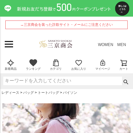
ペー
ジト
ップ
へ
→三京商会を装った詐欺サイト・メールにご注意ください
WOMEN
MEN
新着商品
ランキング
カテゴリ
お気に入り
マイページ
カート
レディース
バッグ
トートバッグ
パイソン