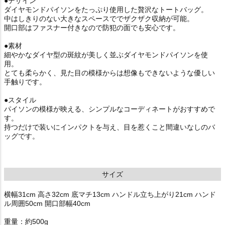
●デザイン
ダイヤモンドパイソンをたっぷり使用した贅沢なトートバッグ。
中はしきりのない大きなスペースででザクザク収納が可能。
開口部はファスナー付きなので防犯の面でも安心です。
●素材
細やかなダイヤ型の斑紋が美しく並ぶダイヤモンドパイソンを使
用。
とても柔らかく、見た目の模様からは想像もできないような優しい
手触りです。
●スタイル
パイソンの模様が映える、シンプルなコーディネートがおすすめで
す。
持つだけで装いにインパクトを与え、目を惹くこと間違いなしのバ
ッグです。
サイズ
横幅31cm 高さ32cm 底マチ13cm ハンドル立ち上がり21cm ハンド
ル周囲50cm 開口部幅40cm
重量：約500g