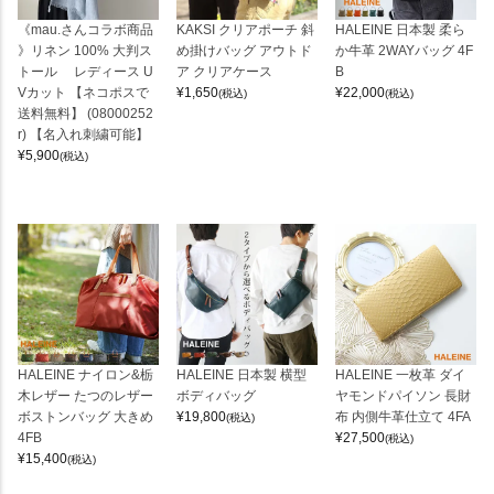
《mau.さんコラボ商品
KAKSI クリアポーチ 斜
HALEINE 日本製 柔ら
》リネン 100% 大判ス
め掛けバッグ アウトド
か牛革 2WAYバッグ 4F
トール レディース U
ア クリアケース
B
Vカット 【ネコポスで
¥
1,650
¥
22,000
(税込)
(税込)
送料無料】 (08000252
r) 【名入れ刺繍可能】
¥
5,900
(税込)
HALEINE ナイロン&栃
HALEINE 日本製 横型
HALEINE 一枚革 ダイ
木レザー たつのレザー
ボディバッグ
ヤモンドパイソン 長財
ボストンバッグ 大きめ
¥
19,800
布 内側牛革仕立て 4FA
(税込)
4FB
¥
27,500
(税込)
¥
15,400
(税込)