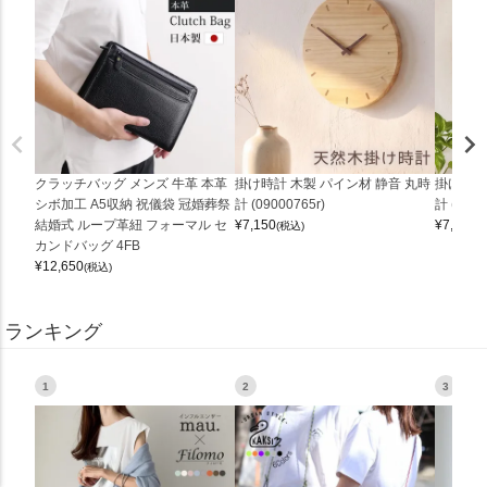
クラッチバッグ メンズ 牛革 本革
掛け時計 木製 パイン材 静音 丸時
掛け時計
シボ加工 A5収納 祝儀袋 冠婚葬祭
計 (09000765r)
計 (0900
結婚式 ループ革紐 フォーマル セ
¥
7,150
¥
7,150
(税込)
(
カンドバッグ 4FB
¥
12,650
(税込)
ランキング
1
2
3