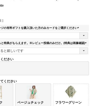
00r
 ]
ージの有料ギフトを購入頂いた方のみカードをご選択ください
(
必
須
ると特典がもらえます。※レビュー投稿のみだけ。(特典は画像確認)
)
(
必
須
てください
)
してください
ク
ベージュチェック
フラワーグリーン