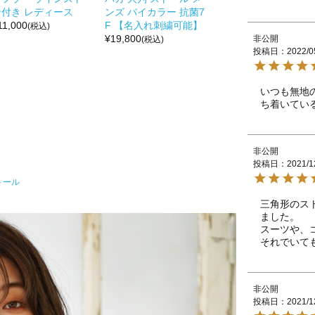
ン付き レディース
ンズ バイカラー 抗菌7
11,000
F 【名入れ刺繍可能】
(税込)
¥
19,800
非公開
(税込)
投稿日
2022/0
いつも無地
ち着いてい
非公開
投稿日
2021/1
トール
三角形のス
ました。

スーツや、
それでいて
非公開
投稿日
2021/1