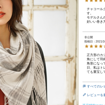
チャコール
す。

モデルさん
好いい巻き
非公開
投稿日
2021/1
正方形のカ
角にして羽
角形になっ
日、私はト
ても重宝し
すべてのレ
レビューを