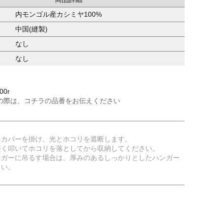
内モンゴル産カシミヤ100%
中国(縫製)
なし
なし
00r
の際は、コチラの品番をお伝えください
るカバーを掛け、光とホコリを遮断します。
軽く叩いてホコリを落としてから収納してください。
ンガーに吊るす場合は、厚みのあるしっかりとしたハンガー
さい。