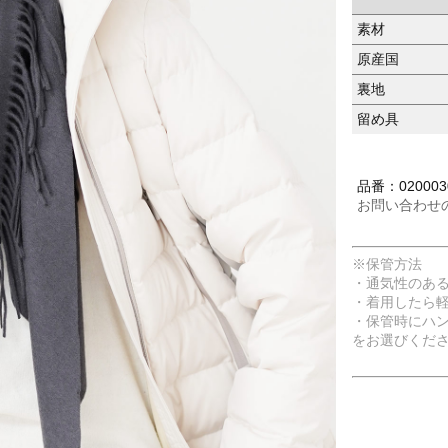
素材
原産国
裏地
留め具
品番：020003
お問い合わせ
※保管方法
・通気性のあ
・着用したら
・保管時にハ
をお選びくだ