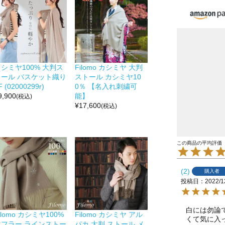
シミヤ100% 大判ス
Filomo カシミヤ 大判
トール バスケット織り
ストール カシミヤ10
F (02000299r)
0％ 【名入れ刺繍可
9,900
能】
(税込)
¥
17,600
(税込)
2
購入者
投稿日
2022/1
白には勿論
ilomo カシミヤ100%
Filomo カシミヤ アル
くて気に入
マフラー ラインストー
パカ 大判 ストール メ