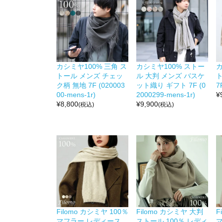
カシミヤ100% 三角 ス
カシミヤ100% ストー
カ
トール メンズ チェッ
ル 大判 メンズ バスケ
ク柄 無地 7F (020003
ット織り ギフト 7F (0
7
00-mens-1r)
2000299-mens-1r)
¥
¥
8,800
¥
9,900
(税込)
(税込)
Filomo カシミヤ 100％
Filomo カシミヤ 大判
F
マフラー レディース
ストール 100％ レディ