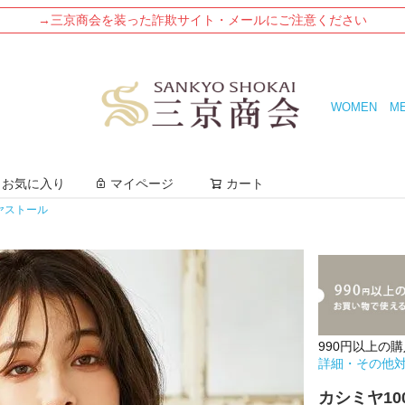
→三京商会を装った詐欺サイト・メールにご注意ください
WOMEN
M
検索
お気に入り
マイページ
カート
ヤストール
990円以上の
詳細・その他
カシミヤ100