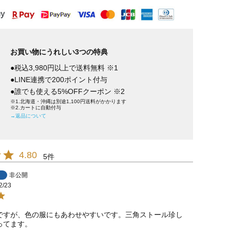
お買い物にうれしい3つの特典
●税込3,980円以上で送料無料 ※1
●LINE連携で200ポイント付与
●誰でも使える5%OFFクーポン ※2
※1.北海道・沖縄は別途1,100円送料がかかります
※2.カートに自動付与
→返品について
4.80
5
非公開
2/23
ですが、色の服にもあわせやすいです。三角ストール珍し
ってます。