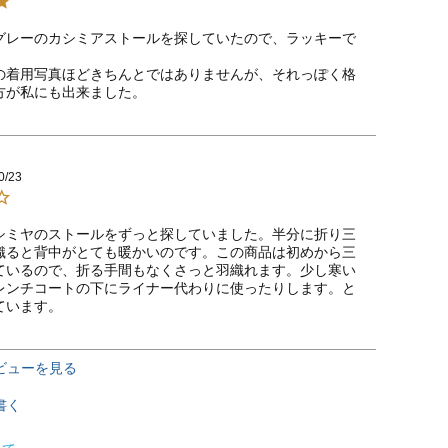
グレーのカシミアストールを探していたので、ラッキーで
の着用写真ほどきちんとではありませんが、それっぽく格
方が私にも出来ました。
0/23
シミヤのストールをずっと探していました。半分に折り三
織ると背中がとても暖かいのです。この商品は初めから三
ているので、折る手間もなくさっと羽織れます。少し寒い
レンチコートの下にライナー代わりに使ったりします。と
ています。
ビューを見る
書く