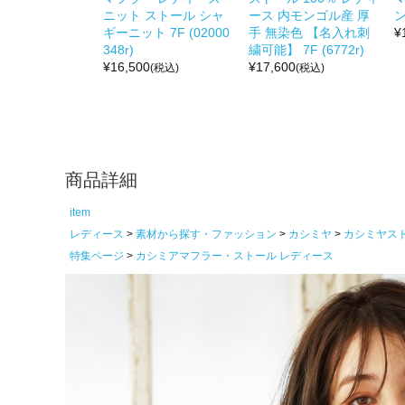
ニット ストール シャ
ース 内モンゴル産 厚
ギーニット 7F (02000
手 無染色 【名入れ刺
¥
348r)
繍可能】 7F (6772r)
¥
16,500
¥
17,600
(税込)
(税込)
商品詳細
item
レディース
素材から探す・ファッション
カシミヤ
カシミヤス
特集ページ
カシミアマフラー・ストール レディース