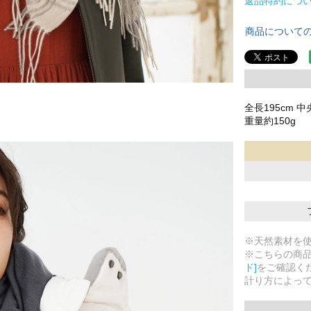
返品特約につ
商品について
全長195cm 中
重量約150g
※天然素材を
※こちらの商
ド]
をご確認く
計り方によっ