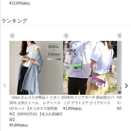
¥
12,650
(税込)
ランキング
1
2
3
《mau.さんコラボ商品 》リネン 1
KAKSI クリアポーチ 斜め掛けバ
HALEI
00% 大判ストール レディース
ッグ アウトドア クリアケース
Yバッグ 
UVカット 【ネコポスで送料無
¥
1,650
¥
22,000
(税込)
料】 (08000252r) 【名入れ刺繍可
能】
¥
5,900
(税込)