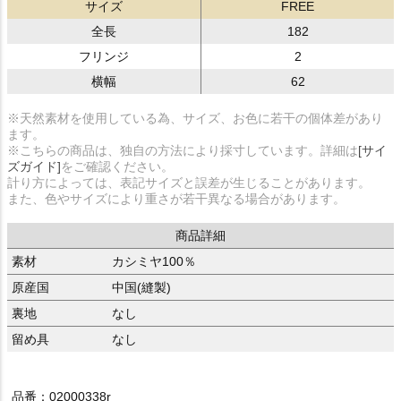
サイズ
FREE
全長
182
フリンジ
2
横幅
62
※天然素材を使用している為、サイズ、お色に若干の個体差があり
ます。
※こちらの商品は、独自の方法により採寸しています。詳細は
[サイ
ズガイド]
をご確認ください。
計り方によっては、表記サイズと誤差が生じることがあります。
また、色やサイズにより重さが若干異なる場合があります。
商品詳細
素材
カシミヤ100％
原産国
中国(縫製)
裏地
なし
留め具
なし
品番：02000338r