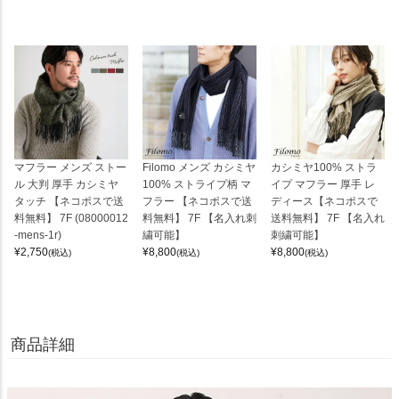
マフラー メンズ ストー
Filomo メンズ カシミヤ
カシミヤ100% ストラ
ル 大判 厚手 カシミヤ
100% ストライプ柄 マ
イプ マフラー 厚手 レ
タッチ 【ネコポスで送
フラー 【ネコポスで送
ディース【ネコポスで
料無料】 7F (08000012
料無料】 7F 【名入れ刺
送料無料】 7F 【名入れ
-mens-1r)
繍可能】
刺繍可能】
¥
2,750
¥
8,800
¥
8,800
(税込)
(税込)
(税込)
商品詳細