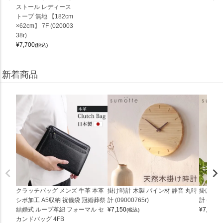
ストール レディース
トープ 無地 【182cm
×62cm】 7F (020003
38r)
¥
7,700
(税込)
新着商品
クラッチバッグ メンズ 牛革 本革
掛け時計 木製 パイン材 静音 丸時
掛け時計
シボ加工 A5収納 祝儀袋 冠婚葬祭
計 (09000765r)
計 (0900
結婚式 ループ革紐 フォーマル セ
¥
7,150
¥
7,150
(税込)
(
カンドバッグ 4FB