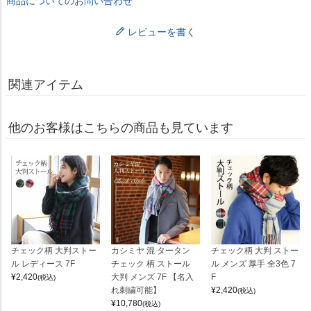
商品についてのお問い合わせ
レビューを書く
関連アイテム
他のお客様はこちらの商品も見ています
チェック柄 大判ストー
カシミヤ 混 タータン
チェック柄 大判 ストー
ル レディース 7F
チェック 柄 ストール
ル メンズ 厚手 全3色 7
¥
2,420
大判 メンズ 7F 【名入
F
(税込)
れ刺繍可能】
¥
2,420
(税込)
¥
10,780
(税込)