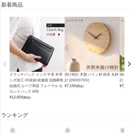
新着商品
クラッチバッグ メンズ 牛革 本革
掛け時計 木製 パイン材 静音 丸時
掛け時計
シボ加工 A5収納 祝儀袋 冠婚葬祭
計 (09000765r)
計 (0900
結婚式 ループ革紐 フォーマル セ
¥
7,150
¥
7,150
(税込)
(
カンドバッグ 4FB
¥
12,650
(税込)
ランキング
1
2
3