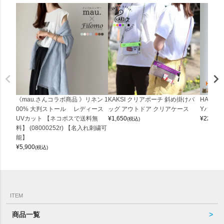
《mau.さんコラボ商品 》リネン 1
KAKSI クリアポーチ 斜め掛けバ
HALEI
00% 大判ストール レディース
ッグ アウトドア クリアケース
Yバッグ 
UVカット 【ネコポスで送料無
¥
1,650
¥
22,000
(税込)
料】 (08000252r) 【名入れ刺繍可
能】
¥
5,900
(税込)
ITEM
商品一覧