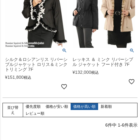
シルク＆ロシアンリス リバーシ
レッキス ＆ ミンク リバーシブ
ブルジャケット ロリス＆ミンク
ル ジャケット フード付き 7F
トリミング 7F
¥
132,000
税込
¥
151,800
税込
優先度順
価格が安い順
価格が高い順
新着順
並び替
え
レビュー順
6
件中
1
-
6
件表示