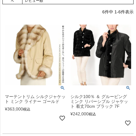
レビュー順
6
件中
1
-
6
件表示
マーテントリム シルクジャケッ
シルク100％ ＆ グルービング
ト ミンク ライナー ゴールド
ミンク リバーシブル ジャケッ
ト 着丈70cm ブラック 7F
¥
363,000
税込
¥
242,000
税込