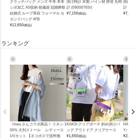
クラッチバッグ メンズ 牛革 本革
掛け時計 木製 パイン材 静音 丸時
掛け時計
シボ加工 A5収納 祝儀袋 冠婚葬祭
計 (09000765r)
計 (0900
結婚式 ループ革紐 フォーマル セ
¥
7,150
¥
7,150
(税込)
(
カンドバッグ 4FB
¥
12,650
(税込)
ランキング
1
2
3
《mau.さんコラボ商品 》リネン 1
KAKSI クリアポーチ 斜め掛けバ
HALEI
00% 大判ストール レディース
ッグ アウトドア クリアケース
Yバッグ 
UVカット 【ネコポスで送料無
¥
1,650
¥
22,000
(税込)