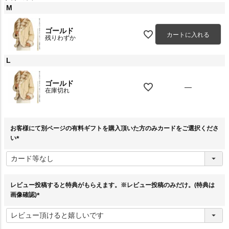
M
ゴールド
カートに入れる
残りわずか
L
ゴールド
—
在庫切れ
お客様にて別ページの有料ギフトを購入頂いた方のみカードをご選択くださ
い
(
必
須
)
レビュー投稿すると特典がもらえます。※レビュー投稿のみだけ。(特典は
画像確認)
(
必
須