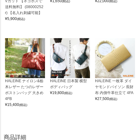
Vカット 【ネコポスで
¥
1,650
¥
22,000
(税込)
(税込)
送料無料】 (08000252
r) 【名入れ刺繍可能】
¥
5,900
(税込)
HALEINE ナイロン&栃
HALEINE 日本製 横型
HALEINE 一枚革 ダイ
木レザー たつのレザー
ボディバッグ
ヤモンドパイソン 長財
ボストンバッグ 大きめ
¥
19,800
布 内側牛革仕立て 4FA
(税込)
4FB
¥
27,500
(税込)
¥
15,400
(税込)
商品詳細