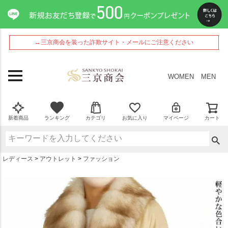
ペー
ジト
ップ
へ
→三京商会を装った詐欺サイト・メールにご注意ください
WOMEN
MEN
新着商品
ランキング
カテゴリ
お気に入り
マイページ
カート
レディース
アウトレット
ファッション