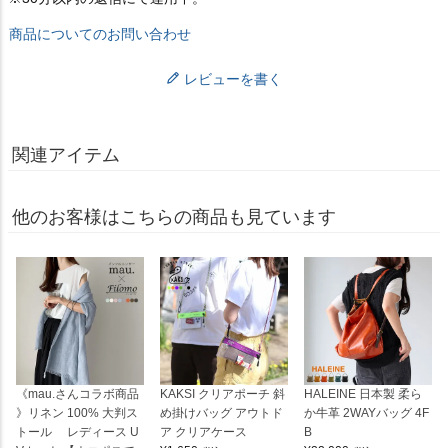
商品についてのお問い合わせ
レビューを書く
関連アイテム
他のお客様はこちらの商品も見ています
《mau.さんコラボ商品
KAKSI クリアポーチ 斜
HALEINE 日本製 柔ら
》リネン 100% 大判ス
め掛けバッグ アウトド
か牛革 2WAYバッグ 4F
トール レディース U
ア クリアケース
B