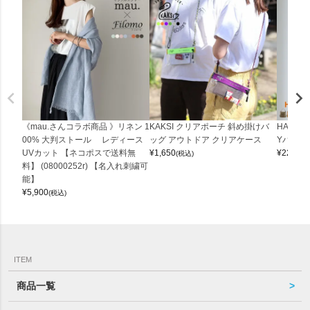
《mau.さんコラボ商品 》リネン 1
KAKSI クリアポーチ 斜め掛けバ
HALEI
00% 大判ストール レディース
ッグ アウトドア クリアケース
Yバッグ 
UVカット 【ネコポスで送料無
¥
1,650
¥
22,000
(税込)
料】 (08000252r) 【名入れ刺繍可
能】
¥
5,900
(税込)
ITEM
商品一覧