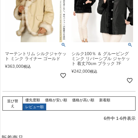
マーテントリム シルクジャケッ
シルク100％ ＆ グルービング
ト ミンク ライナー ゴールド
ミンク リバーシブル ジャケッ
ト 着丈70cm ブラック 7F
¥
363,000
税込
¥
242,000
税込
優先度順
価格が安い順
価格が高い順
新着順
並び替
え
レビュー順
6
件中
1
-
6
件表示