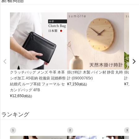
新着商品
クラッチバッグ メンズ 牛革 本革
掛け時計 木製 パイン材 静音 丸時
掛け時計
シボ加工 A5収納 祝儀袋 冠婚葬祭
計 (09000765r)
計 (0900
結婚式 ループ革紐 フォーマル セ
¥
7,150
¥
7,150
(税込)
(
カンドバッグ 4FB
¥
12,650
(税込)
ランキング
1
2
3