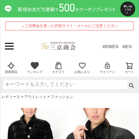
ペー
ジト
ップ
へ
→三京商会を装った詐欺サイト・メールにご注意ください
WOMEN
MEN
新着商品
ランキング
カテゴリ
お気に入り
マイページ
カート
レディース
アウトレット
ファッション