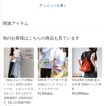
レビューを書く
関連アイテム
他のお客様はこちらの商品も見ています
《mau.さんコラボ商品
KAKSI クリアポーチ 斜
HALEINE 日本製 柔ら
》リネン 100% 大判ス
め掛けバッグ アウトド
か牛革 2WAYバッグ 4F
トール レディース U
ア クリアケース
B
Vカット 【ネコポスで
¥
1,650
¥
22,000
(税込)
(税込)
送料無料】 (08000252
r) 【名入れ刺繍可能】