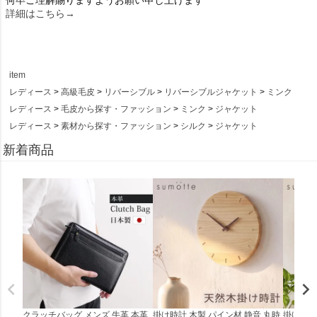
詳細はこちら→
item
レディース
高級毛皮
リバーシブル
リバーシブルジャケット
ミンク
レディース
毛皮から探す・ファッション
ミンク
ジャケット
レディース
素材から探す・ファッション
シルク
ジャケット
新着商品
クラッチバッグ メンズ 牛革 本革
掛け時計 木製 パイン材 静音 丸時
掛け時計