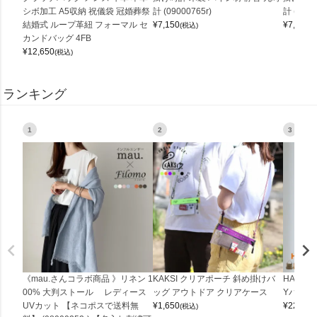
シボ加工 A5収納 祝儀袋 冠婚葬祭
計 (09000765r)
計 (0900
結婚式 ループ革紐 フォーマル セ
¥
7,150
¥
7,150
(税込)
(
カンドバッグ 4FB
¥
12,650
(税込)
ランキング
1
2
3
《mau.さんコラボ商品 》リネン 1
KAKSI クリアポーチ 斜め掛けバ
HALEI
00% 大判ストール レディース
ッグ アウトドア クリアケース
Yバッグ 
UVカット 【ネコポスで送料無
¥
1,650
¥
22,000
(税込)