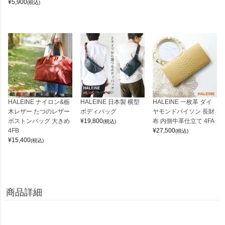
¥
5,900
(税込)
HALEINE ナイロン&栃
HALEINE 日本製 横型
HALEINE 一枚革 ダイ
木レザー たつのレザー
ボディバッグ
ヤモンドパイソン 長財
ボストンバッグ 大きめ
¥
19,800
布 内側牛革仕立て 4FA
(税込)
4FB
¥
27,500
(税込)
¥
15,400
(税込)
商品詳細