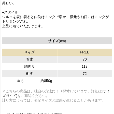
美しい。
●スタイル
シルクを表に着ると内側はミンクで暖か、襟元や袖口にはミンクが
トリミングされ、
上品に着ていただけます。
サイズ(cm)
サイズ
FREE
着丈
70
胸周り
112
裄丈
72
重さ
約850g
※こちらの商品は、独自の方法により採寸しています。詳細は
[サイ
ズガイド]
をご確認ください。
計り方によっては、表記サイズと誤差が生じることがあります。