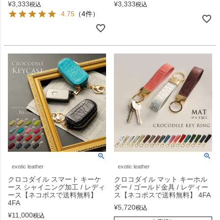
¥
3,333
¥
3,333
税込
税込
4.75
（4件）
exotic leather
exotic leather
クロコダイル スマート キーケ
クロコダイル マット キーホル
ース シャイニング加工 / レディ
ダー / ゴールド金具 / レディー
ース【ネコポスで送料無料】
ス【ネコポスで送料無料】 4FA
4FA
¥
5,720
税込
¥
11,000
税込