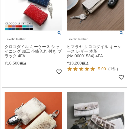
exotic leather
exotic leather
クロコダイル キーケース シャ
ヒマラヤ クロコダイル キーケ
イニング 加工 小銭入れ 付き ブ
ース レザー 本革
ラック 4FA
(No.06001584) 4FA
¥
16,500
¥
13,200
税込
税込
5.00
（1件）