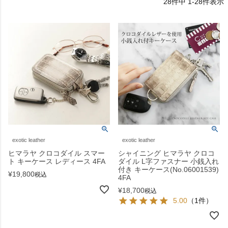
28
件中
1
-
28
件表示
exotic leather
exotic leather
ヒマラヤ クロコダイル スマー
シャイニング ヒマラヤ クロコ
ト キーケース レディース 4FA
ダイル L字ファスナー 小銭入れ
付き キーケース(No.06001539)
¥
19,800
税込
4FA
¥
18,700
税込
5.00
（1件）