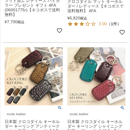
マット加工 レディース バイカ
クロコダイル マット キーホル
ラー プレゼント ギフト 4FA
ダー / レディース【ネコポスで
(06001775r)【ネコポスで送料
送料無料】 4FA
無料】
¥
6,820
税込
¥
7,700
税込
3.00
（1件）
exotic leather
exotic leather
日本製 クロコダイル キーホル
日本製 クロコダイル キーホル
ダー キーリング アンティーク
ダー キーリング シャイニング