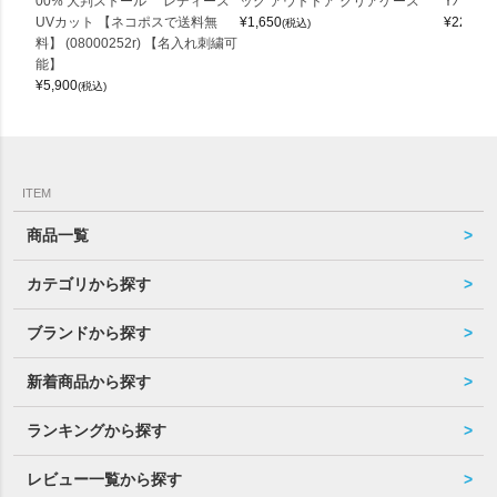
00% 大判ストール レディース
ッグ アウトドア クリアケース
Yバッグ 
UVカット 【ネコポスで送料無
¥
1,650
¥
22,000
(税込)
料】 (08000252r) 【名入れ刺繍可
能】
¥
5,900
(税込)
ITEM
商品一覧
カテゴリから探す
ブランドから探す
新着商品から探す
ランキングから探す
レビュー一覧から探す