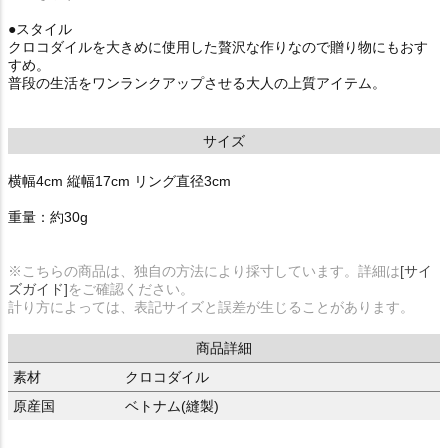
●スタイル
クロコダイルを大きめに使用した贅沢な作りなので贈り物にもおす
すめ。
普段の生活をワンランクアップさせる大人の上質アイテム。
サイズ
横幅4cm 縦幅17cm リング直径3cm
重量：約30g
※こちらの商品は、独自の方法により採寸しています。詳細は
[サイ
ズガイド]
をご確認ください。
計り方によっては、表記サイズと誤差が生じることがあります。
商品詳細
素材
クロコダイル
原産国
ベトナム(縫製)