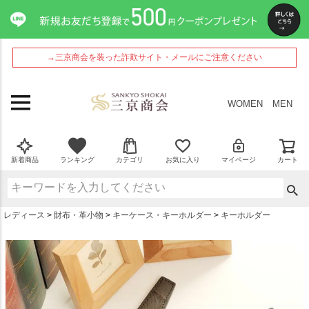
ペー
ジト
ップ
へ
→三京商会を装った詐欺サイト・メールにご注意ください
WOMEN
MEN
新着商品
ランキング
カテゴリ
お気に入り
マイページ
カート
レディース
財布・革小物
キーケース・キーホルダー
キーホルダー