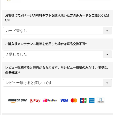
お客様にて別ページの有料ギフトを購入頂いた方のみカードをご選択くださ
い
(
必
須
)
ご購入後メンテナンス剤等を使用した場合は返品交換不可
(
必
須
)
レビュー投稿すると特典がもらえます。※レビュー投稿のみだけ。(特典は
画像確認)
(
必
須
)