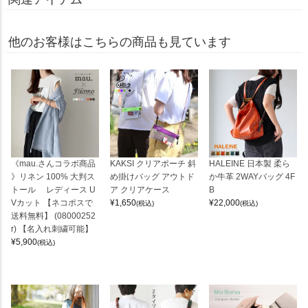
他のお客様はこちらの商品も見ています
《mau.さんコラボ商品
KAKSI クリアポーチ 斜
HALEINE 日本製 柔ら
》リネン 100% 大判ス
め掛けバッグ アウトド
か牛革 2WAYバッグ 4F
トール レディース U
ア クリアケース
B
Vカット 【ネコポスで
¥
1,650
¥
22,000
(税込)
(税込)
送料無料】 (08000252
r) 【名入れ刺繍可能】
¥
5,900
(税込)