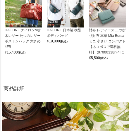
HALEINE ナイロン&栃
HALEINE 日本製 横型
財布 レディース 二つ折
木レザー たつのレザー
ボディバッグ
り財布 本革 Mia Borsa
ボストンバッグ 大きめ
¥
19,800
ミニ 小さい コンパクト
(税込)
4FB
【ネコポスで送料無
¥
15,400
料】 (07000338r) 4FC
(税込)
¥
5,500
(税込)
商品詳細