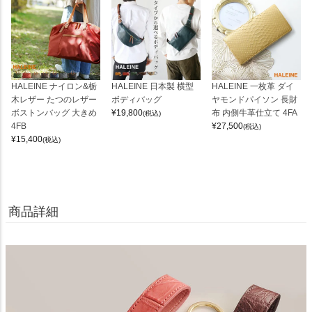
HALEINE ナイロン&栃
HALEINE 日本製 横型
HALEINE 一枚革 ダイ
木レザー たつのレザー
ボディバッグ
ヤモンドパイソン 長財
ボストンバッグ 大きめ
¥
19,800
布 内側牛革仕立て 4FA
(税込)
4FB
¥
27,500
(税込)
¥
15,400
(税込)
商品詳細