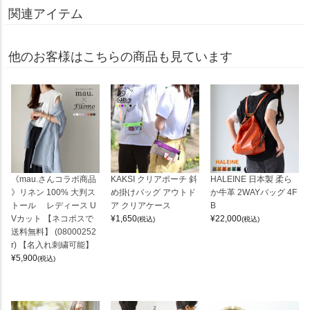
関連アイテム
他のお客様はこちらの商品も見ています
《mau.さんコラボ商品
KAKSI クリアポーチ 斜
HALEINE 日本製 柔ら
》リネン 100% 大判ス
め掛けバッグ アウトド
か牛革 2WAYバッグ 4F
トール レディース U
ア クリアケース
B
Vカット 【ネコポスで
¥
1,650
¥
22,000
(税込)
(税込)
送料無料】 (08000252
r) 【名入れ刺繍可能】
¥
5,900
(税込)