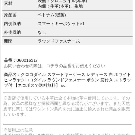
表側：クロコダイル(本革)
素材
内側：牛革(本革)、生地
原産国
ベトナム(縫製)
内側収納
スマートキーポケット×1
外側収納
なし
開閉
ラウンドファスナー式
品番：06001631r
お問い合わせの際は、コチラの品番をお伝えください
商品名：クロコダイル スマートキーケース レディース 白 ホワイト
ヒマラヤクロコダイル ラウンドファスナー ボタン 窓付き ストラッ
プ付 【ネコポスで送料無料】 sc
※当店で使用している本革は全て本物の革を使用しています。その
為、皮革の模様など掲載画面と異なる場合がございます。また天然
皮革に関してはワシントン条約を元に適正に輸入された商品を販売
しています。
※使用上の注意