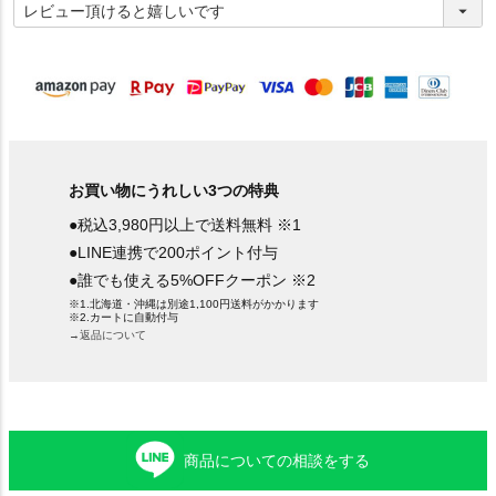
必
須
)
お買い物にうれしい3つの特典
●税込3,980円以上で送料無料 ※1
●LINE連携で200ポイント付与
●誰でも使える5%OFFクーポン ※2
※1.北海道・沖縄は別途1,100円送料がかかります
※2.カートに自動付与
→返品について
商品についての相談をする