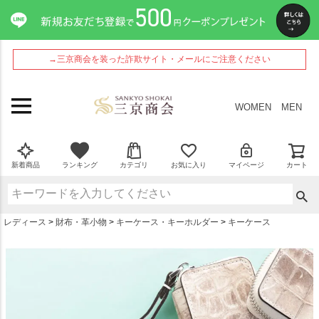
ペー
ジト
ップ
へ
→三京商会を装った詐欺サイト・メールにご注意ください
WOMEN
MEN
新着商品
ランキング
カテゴリ
お気に入り
マイページ
カート
レディース
財布・革小物
キーケース・キーホルダー
キーケース