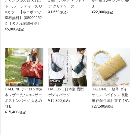
》リネン 100% 大判ス
め掛けバッグ アウトド
か牛革 2WAYバッグ 4F
トール レディース U
ア クリアケース
B
Vカット 【ネコポスで
¥
1,650
¥
22,000
(税込)
(税込)
送料無料】 (08000252
r) 【名入れ刺繍可能】
¥
5,900
(税込)
HALEINE ナイロン&栃
HALEINE 日本製 横型
HALEINE 一枚革 ダイ
木レザー たつのレザー
ボディバッグ
ヤモンドパイソン 長財
ボストンバッグ 大きめ
¥
19,800
布 内側牛革仕立て 4FA
(税込)
4FB
¥
27,500
(税込)
¥
15,400
(税込)