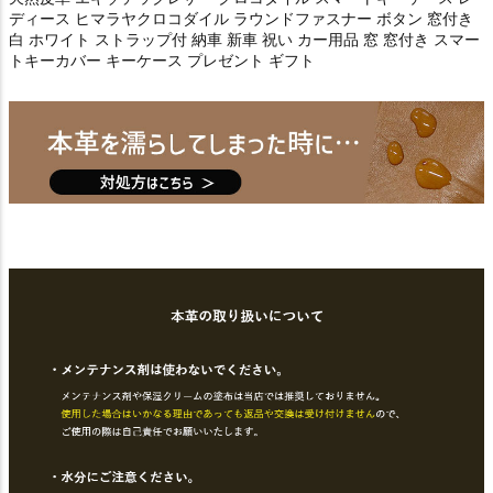
ディース ヒマラヤクロコダイル ラウンドファスナー ボタン 窓付き
白 ホワイト ストラップ付 納車 新車 祝い カー用品 窓 窓付き スマー
トキーカバー キーケース プレゼント ギフト