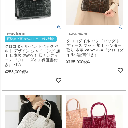
exotic leather
exotic leather
夏決算企画50%OFFクーポン対象
クロコダイル ハンドバッグ レ
ディース マット 加工 センター
クロコダイル ハンドバッグ ベ
取り 本革 2WAY 4FA『クロコダ
ルト デザイン シャイニング 加
イル保証書付き』
工 日本製 2WAY 仕様 / レディ
ース 『クロコダイル保証書付
¥
165,000
税込
き』 4FA
¥
253,000
税込