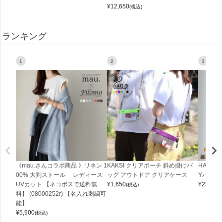
¥
12,650
(税込)
ランキング
1
2
3
《mau.さんコラボ商品 》リネン 1
KAKSI クリアポーチ 斜め掛けバ
HALEI
00% 大判ストール レディース
ッグ アウトドア クリアケース
Yバッグ 
UVカット 【ネコポスで送料無
¥
1,650
¥
22,000
(税込)
料】 (08000252r) 【名入れ刺繍可
能】
¥
5,900
(税込)