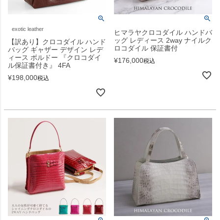
exotic leather
ヒマラヤクロコダイル ハンドバ
ッグ レディース 2way ナイルク
【訳あり】クロコダイル ハンド
ロコダイル 保証書付
バッグ ギャザー デザイン レデ
ィース ボルドー 『クロコダイ
¥
176,000
税込
ル保証書付き』 4FA
¥
198,000
税込