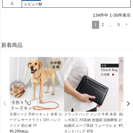
え
レビュー順
134
件中
1
-
30
件表示
1
2
…
5
新着商品
犬用リード 手作りキット 本革 ロ
クラッチバッグ メンズ 牛革 本革
掛け時計
ープ レザークラフト DIY ハンド
シボ加工 A5収納 祝儀袋 冠婚葬祭
計 (0900
メイド 初心者 7F
結婚式 ループ革紐 フォーマル セ
¥
7,150
(
¥
6,200
カンドバッグ 4FB
(税込)