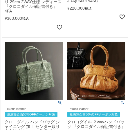
JRA(06001946r)
り 29cm 2WAY仕様 レディース
『クロコダイル保証書付き』
¥
220,000
税込
4FA
¥
363,000
税込
exotic leather
exotic leather
夏決算企画50%OFFクーポン対象
夏決算企画50%OFFクーポン対象
クロコダイル ハンドバッグ シ
クロコダイル ２wayハンドバッ
ャイニング 加工 センター取り
グ 『クロコダイル保証書付き』