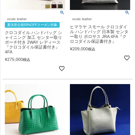
exotic leather
exotic leather
夏決算企画50%OFFクーポン対象
ヒマラヤ スモール クロコダイ
ル ハンドバッグ 日本製 センタ
クロコダイル ハンドバッグ シ
ー取り ポロサス JRA 4FA『ク
ャイニング 加工 センター取り
ロコダイル保証書付き』
ポーチ付き 2WAY レディース
『クロコダイル保証書付き』
¥
209,000
税込
4FA
¥
275,000
税込