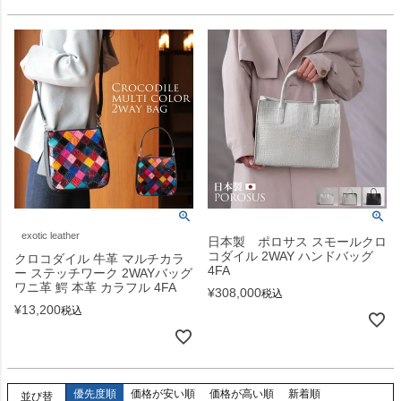
exotic leather
日本製 ポロサス スモールクロ
コダイル 2WAY ハンドバッグ
クロコダイル 牛革 マルチカラ
4FA
ー ステッチワーク 2WAYバッグ
ワニ革 鰐 本革 カラフル 4FA
¥
308,000
税込
¥
13,200
税込
優先度順
価格が安い順
価格が高い順
新着順
並び替