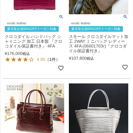
exotic leather
exotic leather
夏決算企画50%OFFクーポン対象
夏決算企画50%OFFクーポン対象
クロコダイル ハンドバッグ シ
スモール クロコダイルマット加
ャイニング 加工 日本製 『クロ
工 2WAY ミニバッグ レディー
コダイル保証書付き』 4FA
ス 4FA (06001703r)『クロコダ
イル保証書付き』
¥
176,000
税込
¥
107,800
税込
4.00
（1件）