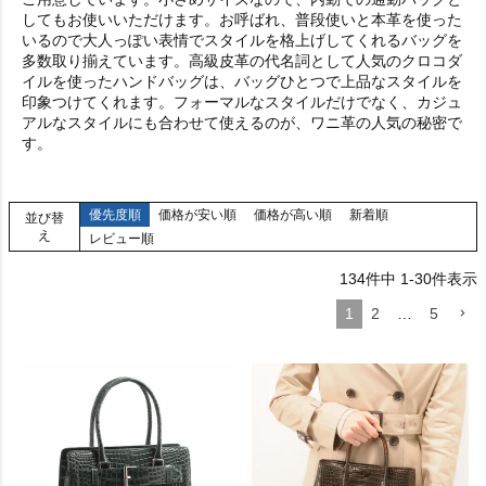
してもお使いいただけます。お呼ばれ、普段使いと本革を使った
いるので大人っぽい表情でスタイルを格上げしてくれるバッグを
多数取り揃えています。高級皮革の代名詞として人気のクロコダ
イルを使ったハンドバッグは、バッグひとつで上品なスタイルを
印象つけてくれます。フォーマルなスタイルだけでなく、カジュ
アルなスタイルにも合わせて使えるのが、ワニ革の人気の秘密で
す。
優先度順
価格が安い順
価格が高い順
新着順
並び替
え
レビュー順
134
件中
1
-
30
件表示
1
2
…
5