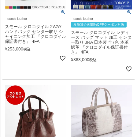
exotic leather
exotic leather
夏決算企画50%OFFクーポン対象
スモール クロコダイル 2WAY
ハンドバッグ センター取り シ
スモール クロコダイル レディ
ャイニング加工 『クロコダイル
ース バッグ マット 加工 センタ
保証書付き』 4FA
ー取り JRA 日本製 全7色 本革
鰐革 『クロコダイル保証書付
¥
253,000
税込
き』 4FA
¥
363,000
税込