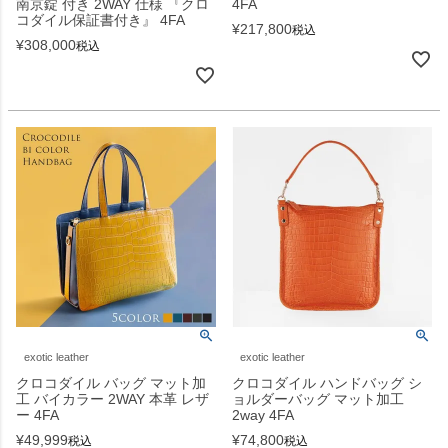
南京錠 付き 2WAY 仕様 『クロ
4FA
コダイル保証書付き』 4FA
¥
217,800
税込
¥
308,000
税込
exotic leather
exotic leather
クロコダイル バッグ マット加
クロコダイル ハンドバッグ シ
工 バイカラー 2WAY 本革 レザ
ョルダーバッグ マット加工
ー 4FA
2way 4FA
¥
49,999
¥
74,800
税込
税込