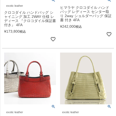
exotic leather
ヒマラヤ クロコダイル ハンド
バッグ レディース センター取
クロコダイル ハンドバッグ シ
り 2way ショルダーバッグ 保証
ャイニング 加工 2WAY 仕様 レ
書 付き 4FA
ディース 『クロコダイル保証書
付き』 4FA
¥
242,000
税込
¥
173,800
税込
exotic leather
exotic leather