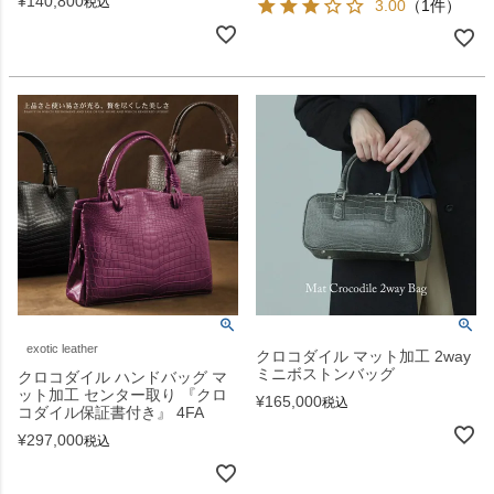
¥
140,800
税込
3.00
（1件）
exotic leather
クロコダイル マット加工 2way
ミニボストンバッグ
クロコダイル ハンドバッグ マ
ット加工 センター取り 『クロ
¥
165,000
税込
コダイル保証書付き』 4FA
¥
297,000
税込