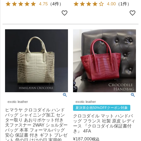
4.75
（4件）
4.00
（1件）
exotic leather
exotic leather
夏決算企画50%OFFクーポン対象
ヒマラヤ クロコダイル ハンド
バッグ シャイニング加工 セン
クロコダイル マット ハンドバ
ター取り あおりポケット付き
ッグ フランス 社製 原皮 レディ
天ファスナー 2WAY ショルダー
ース 『クロコダイル保証書付
バッグ 本革 フォーマルバッグ
き』 4FA
安心 保証書 付き ギフト プレゼ
¥
187,000
税込
ント 母の日 ははの日 実用的