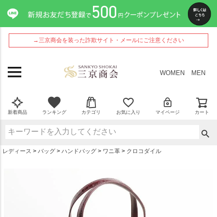
ペー
ジト
ップ
へ
→三京商会を装った詐欺サイト・メールにご注意ください
WOMEN
MEN
新着商品
ランキング
カテゴリ
お気に入り
マイページ
カート
レディース
バッグ
ハンドバッグ
ワニ革
クロコダイル