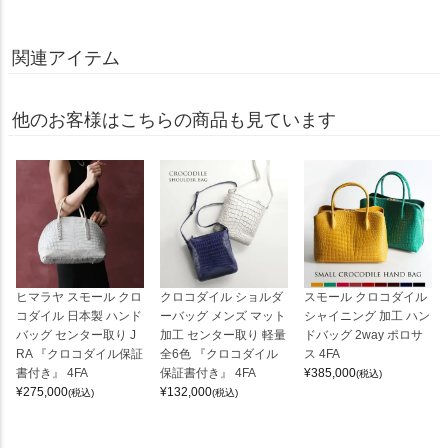
関連アイテム
他のお客様はこちらの商品も見ています
ヒマラヤ スモール クロ
クロコダイル ショルダ
スモール クロコダイル
コダイル 日本製 ハンド
ーバッグ メンズ マット
シャイニング 加工 ハン
バッグ センター取り J
加工 センター取り 軽量
ドバッグ 2way ポロサ
RA 『クロコダイル保証
全6色 『クロコダイル
ス 4FA
書付き』 4FA
保証書付き』 4FA
¥
385,000
(税込)
¥
275,000
¥
132,000
(税込)
(税込)