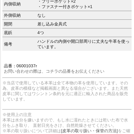
・フリーポケット×2
内側収納
・ファスナー付きポケット×1
外側収納
なし
開閉
差し込み金具式
底鋲
4つ
ハンドルの内側や開口部周りに丈夫な牛革を使っ
備考
ています。
品番：06001037r
お問い合わせの際は、コチラの品番をお伝えください
※当店で使用している本革は全て本物の革を使用しています。その
為、皮革の模様など掲載画面と異なる場合がございます。また天然
皮革に関してはワシントン条約を元に適正に輸入された商品を販売
しています。
※使用上の注意
本革は水分を嫌いますので、もし水に濡れたときには乾いた布で水
分をふき取り、 直射日光をさけ、自然乾燥させてください。
※革の取り扱いについて詳細は
[皮革の取り扱い・保管の方法]
をご確