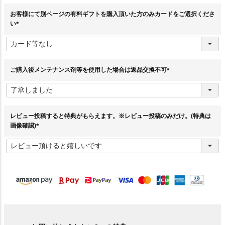
)
お客様にて別ページの有料ギフトを購入頂いた方のみカードをご選択くださ
い
(
必
須
)
ご購入後メンテナンス剤等を使用した場合は返品交換不可
(
必
須
)
レビュー投稿すると特典がもらえます。※レビュー投稿のみだけ。(特典は
画像確認)
(
必
須
)