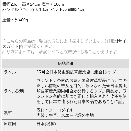
横幅29cm 高さ24cm 底マチ10cm
ハンドル立ち上がり13cm ハンドル周囲34cm
重量：約400g
※こちらの商品は、独自の方法により採寸しています。詳細は
[サイ
ズガイド]
をご確認ください。
計り方によっては、表記サイズと誤差が生じることがあります。
商品詳細
ラベル
JRA[全日本爬虫類皮革産業協同組合]タッグ
ワシントン条約の啓蒙と国産皮革製品についての
正しい情報の普及を目的に設立された全日本爬虫
ラベル説明
類皮革産業協同組合が発行するタグ。商品が、ワ
シントン条約に基づき正しく輸入された皮革を使
用して日本で造られた日本製品であることの証。
表側：クロコダイル
素材
内装：牛革、スエード調の生地
原産国
日本(縫製)