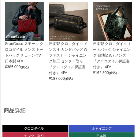
GranCroco スモール ク
日本製 クロコダイル メ
日本製 クロコダイル ト
ロコダイル メンズ トー
ンズ セカンドバッグ W
ートバッグ シャイニン
トバッグ チェーン付き
ファスナー シャイニン
グ 目地染め / メンズ
日本製 4FA
グ加工 センター取り
『クロコダイル保証書
¥
385,000
『クロコダイル保証書
付き』 4FA
(税込)
付き』 4FA
¥
162,800
(税込)
¥
187,000
(税込)
商品詳細