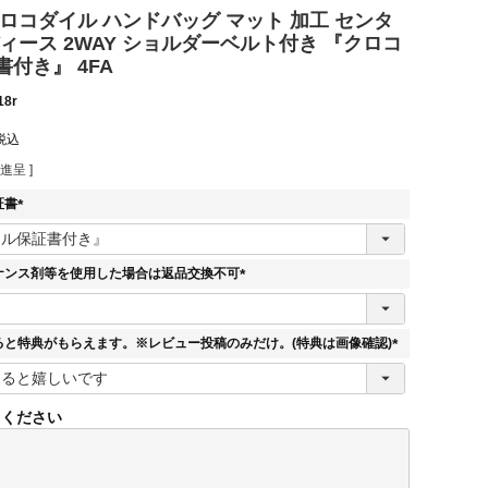
ロコダイル ハンドバッグ マット 加工 センタ
ィース 2WAY ショルダーベルト付き 『クロコ
付き』 4FA
18r
税込
進呈 ]
証書
(
必
須
ナンス剤等を使用した場合は返品交換不可
)
(
必
須
ると特典がもらえます。※レビュー投稿のみだけ。(特典は画像確認)
)
(
必
須
てください
)