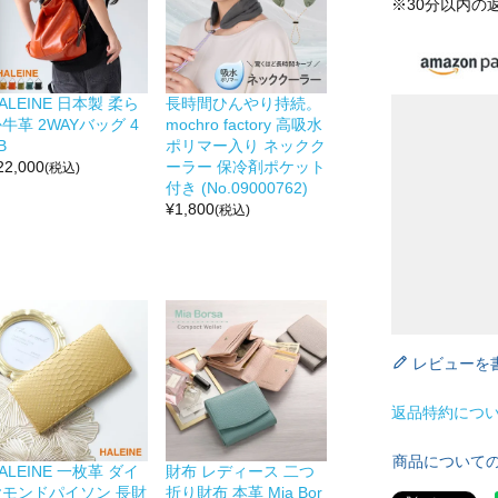
※30分以内の
ALEINE 日本製 柔ら
長時間ひんやり持続。
牛革 2WAYバッグ 4
mochro factory 高吸水
B
ポリマー入り ネックク
22,000
ーラー 保冷剤ポケット
(税込)
付き (No.09000762)
¥
1,800
(税込)
レビューを
返品特約につ
商品について
ALEINE 一枚革 ダイ
財布 レディース 二つ
ヤモンドパイソン 長財
折り財布 本革 Mia Bor