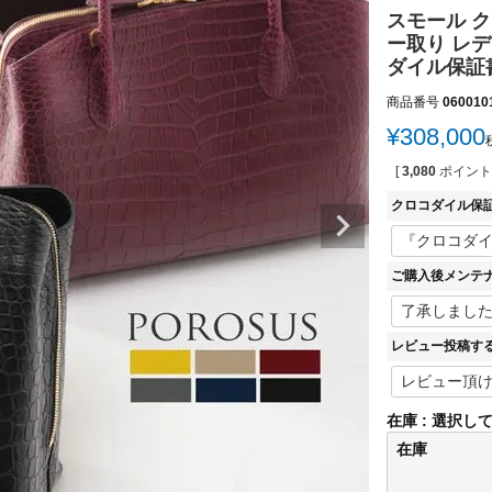
スモール ク
ー取り レデ
ダイル保証書
商品番号
060010
¥
308,000
[
3,080
ポイント
クロコダイル保
ご購入後メンテ
レビュー投稿す
在庫
選択し
在庫