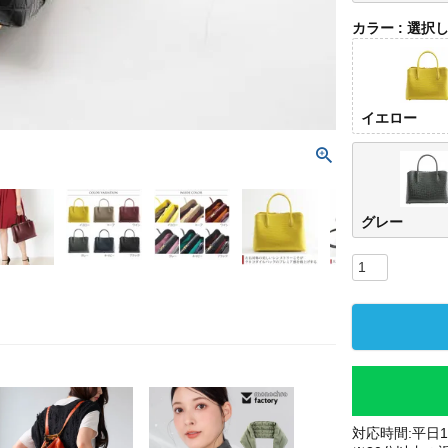
カラー
選択
イエロー
グレー
対応時間:平日10