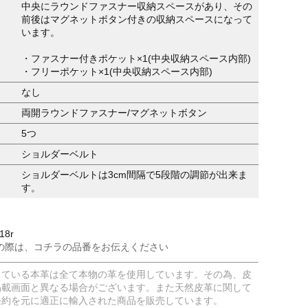
中央にラウンドファスナー収納スペースがあり、その
前後はマグネットボタン付きの収納スペースになって
います。
・ファスナー付きポケット×1(中央収納スペース内部)
・フリーポケット×1(中央収納スペース内部)
なし
両開ラウンドファスナー/マグネットボタン
5つ
ショルダーベルト
ショルダーベルトは3cm間隔で5段階の調節が出来ま
す。
18r
の際は、コチラの品番をお伝えください
している本革は全て本物の革を使用しています。その為、皮
掲載画面と異なる場合がございます。また天然皮革に関して
条約を元に適正に輸入された商品を販売しています。