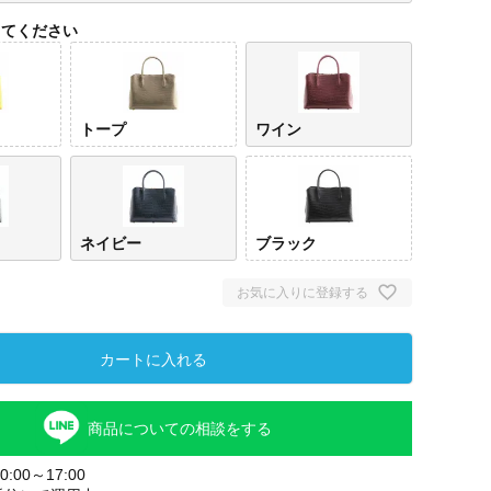
してください
トープ
ワイン
ネイビー
ブラック
お気に入りに登録する
イエ
カートに入れる
商品についての相談をする
:00～17:00