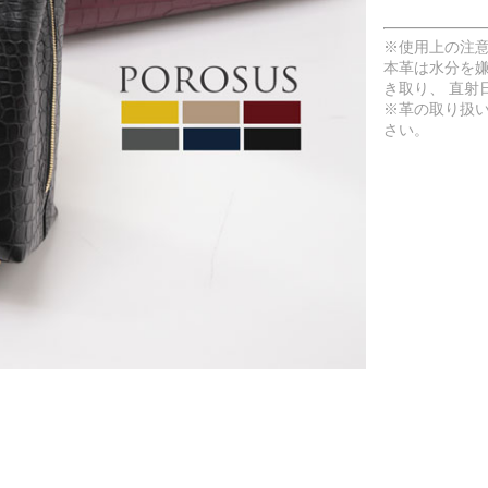
※使用上の注
本革は水分を
き取り、 直射
※革の取り扱
さい。