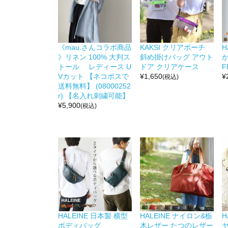
《mau.さんコラボ商品
KAKSI クリアポーチ
H
》リネン 100% 大判ス
斜め掛けバッグ アウト
か
トール レディース U
ドア クリアケース
F
Vカット 【ネコポスで
¥
1,650
¥
(税込)
送料無料】 (08000252
r) 【名入れ刺繍可能】
¥
5,900
(税込)
HALEINE 日本製 横型
HALEINE ナイロン&栃
H
ボディバッグ
木レザー たつのレザー