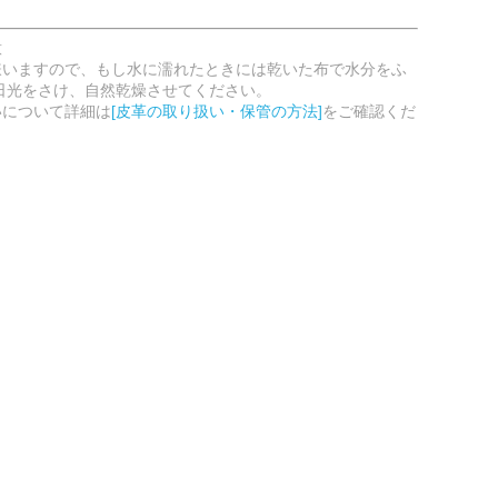
意
嫌いますので、もし水に濡れたときには乾いた布で水分をふ
日光をさけ、自然乾燥させてください。
いについて詳細は
[皮革の取り扱い・保管の方法]
をご確認くだ