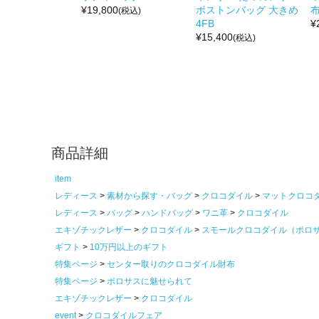
¥
19,800
ボストンバッグ 大きめ
布
(税込)
4FB
¥
¥
15,400
(税込)
商品詳細
item
レディース
素材から探す・バッグ
クロコダイル
マットクロコ
レディース
バッグ
ハンドバッグ
ワニ革
クロコダイル
エキゾチックレザー
クロコダイル
スモールクロコダイル（ポロ
ギフト
10万円以上のギフト
特集ページ
センター取りのクロコダイル財布
特集ページ
ポロサスに魅せられて
エキゾチックレザー
クロコダイル
event
クロコダイルフェア