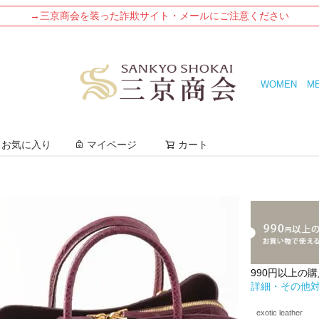
→三京商会を装った詐欺サイト・メールにご注意ください
WOMEN
M
検索
お気に入り
マイページ
カート
990円以上の
詳細・その他
exotic leather