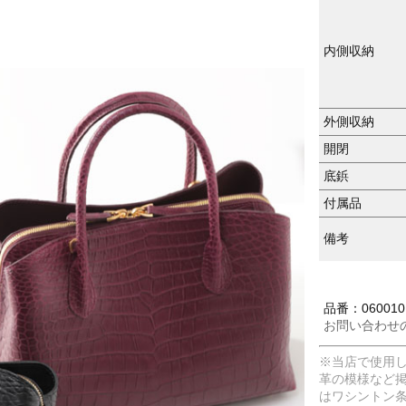
内側収納
外側収納
開閉
底鋲
付属品
備考
品番：060010
お問い合わせ
※当店で使用
革の模様など
はワシントン