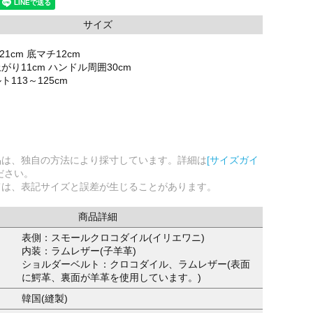
サイズ
21cm 底マチ12cm
り11cm ハンドル周囲30cm
113～125cm
品は、独自の方法により採寸しています。詳細は
[サイズガイ
ださい。
ては、表記サイズと誤差が生じることがあります。
商品詳細
表側：スモールクロコダイル(イリエワニ)
内装：ラムレザー(子羊革)
ショルダーベルト：クロコダイル、ラムレザー(表面
に鰐革、裏面が羊革を使用しています。)
韓国(縫製)