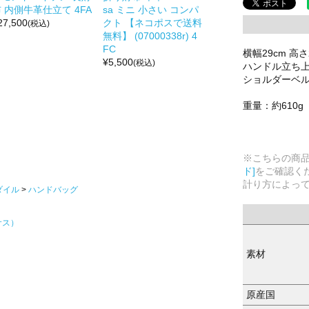
 内側牛革仕立て 4FA
sa ミニ 小さい コンパ
27,500
クト 【ネコポスで送料
(税込)
無料】 (07000338r) 4
FC
横幅29cm 高さ
¥
5,500
(税込)
ハンドル立ち上が
ショルダーベルト
重量：約610g
※こちらの商
ド]
をご確認く
計り方によっ
ダイル
ハンドバッグ
サス）
素材
原産国