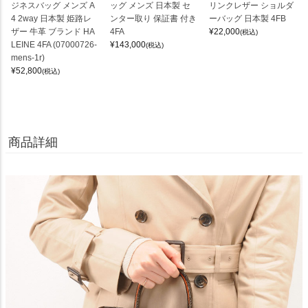
ジネスバッグ メンズ A
ッグ メンズ 日本製 セ
リンクレザー ショルダ
4 2way 日本製 姫路レ
ンター取り 保証書 付き
ーバッグ 日本製 4FB
ザー 牛革 ブランド HA
4FA
¥
22,000
(税込)
LEINE 4FA (07000726-
¥
143,000
(税込)
mens-1r)
¥
52,800
(税込)
商品詳細