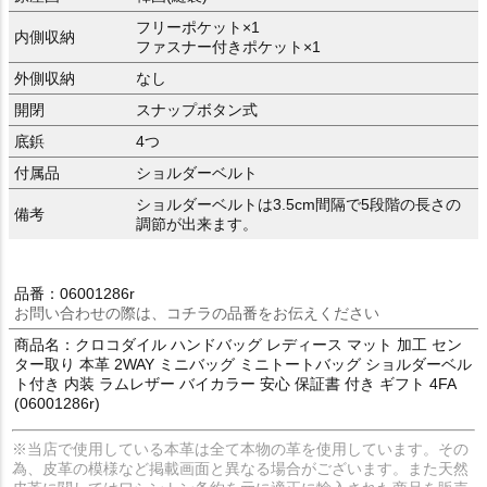
フリーポケット×1
内側収納
ファスナー付きポケット×1
外側収納
なし
開閉
スナップボタン式
底鋲
4つ
付属品
ショルダーベルト
ショルダーベルトは3.5cm間隔で5段階の長さの
備考
調節が出来ます。
品番：06001286r
お問い合わせの際は、コチラの品番をお伝えください
商品名：クロコダイル ハンドバッグ レディース マット 加工 セン
ター取り 本革 2WAY ミニバッグ ミニトートバッグ ショルダーベル
ト付き 内装 ラムレザー バイカラー 安心 保証書 付き ギフト 4FA
(06001286r)
※当店で使用している本革は全て本物の革を使用しています。その
為、皮革の模様など掲載画面と異なる場合がございます。また天然