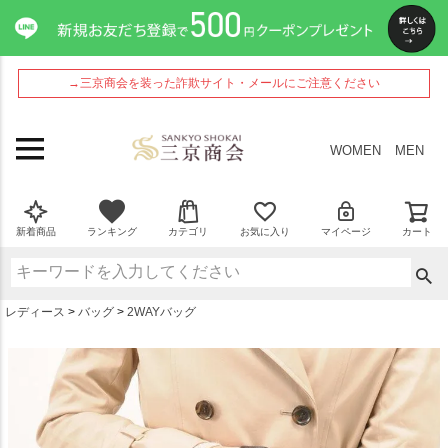
ペー
ジト
ップ
へ
→三京商会を装った詐欺サイト・メールにご注意ください
WOMEN
MEN
新着商品
ランキング
カテゴリ
お気に入り
マイページ
カート
レディース
バッグ
2WAYバッグ