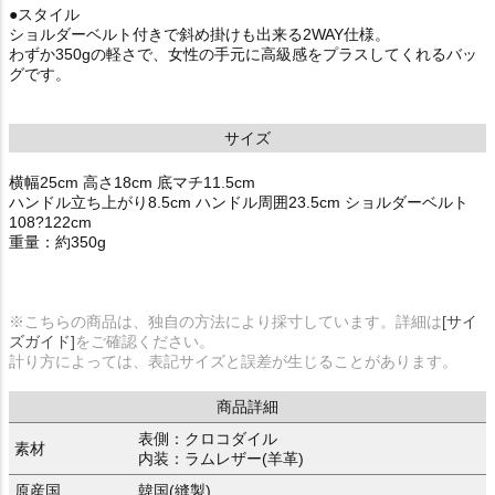
●スタイル
ショルダーベルト付きで斜め掛けも出来る2WAY仕様。
わずか350gの軽さで、女性の手元に高級感をプラスしてくれるバッ
グです。
サイズ
横幅25cm 高さ18cm 底マチ11.5cm
ハンドル立ち上がり8.5cm ハンドル周囲23.5cm ショルダーベルト
108?122cm
重量：約350g
※こちらの商品は、独自の方法により採寸しています。詳細は
[サイ
ズガイド]
をご確認ください。
計り方によっては、表記サイズと誤差が生じることがあります。
商品詳細
表側：クロコダイル
素材
内装：ラムレザー(羊革)
原産国
韓国(縫製)