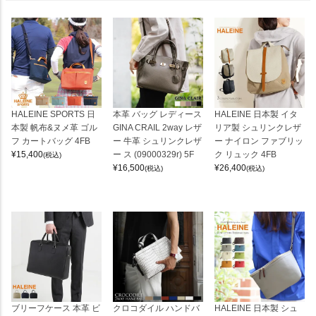
HALEINE SPORTS 日
本革 バッグ レディース
HALEINE 日本製 イタ
本製 帆布&ヌメ革 ゴル
GINA CRAIL 2way レザ
リア製 シュリンクレザ
フ カートバッグ 4FB
ー 牛革 シュリンクレザ
ー ナイロン ファブリッ
¥
15,400
ー ス (09000329r) 5F
ク リュック 4FB
(税込)
¥
16,500
¥
26,400
(税込)
(税込)
ブリーフケース 本革 ビ
クロコダイル ハンドバ
HALEINE 日本製 シュ