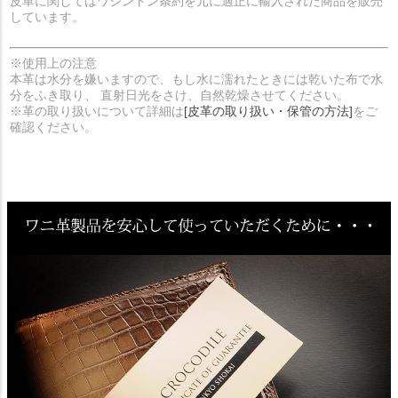
皮革に関してはワシントン条約を元に適正に輸入された商品を販売
しています。
※使用上の注意
本革は水分を嫌いますので、もし水に濡れたときには乾いた布で水
分をふき取り、 直射日光をさけ、自然乾燥させてください。
※革の取り扱いについて詳細は
[皮革の取り扱い・保管の方法]
をご
確認ください。