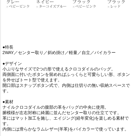
●特長
2WAY／センター取り／斜め掛け／軽量／自立／バイカラー
●デザイン
小ぶりなサイズで2つの形で使えるクロコダイルのバッグ。
両側面に付いたボタンを留めればふっくらと可愛らしい形、ボタン
を外せばトート型で使えます。
開口部はスナップボタン式で、内側は仕切りの無い収納スペースで
す。
●素材
ナイルクロコダイルの腹部の革をバッグの中央に使用。
腑模様が左右対称に綺麗に並んだセンター取りの仕立てです。
革にはマット加工を施し、エイジング(経年変化)を楽しめる素材で
す。
内側には滑らかなラムレザー(羊革)をバイカラーで使っています。