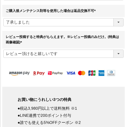
須
)
ご購入後メンテナンス剤等を使用した場合は返品交換不可
(
必
須
)
レビュー投稿すると特典がもらえます。※レビュー投稿のみだけ。(特典は
画像確認)
(
必
須
)
お買い物にうれしい3つの特典
●税込3,980円以上で送料無料 ※1
●LINE連携で200ポイント付与
●誰でも使える5%OFFクーポン ※2