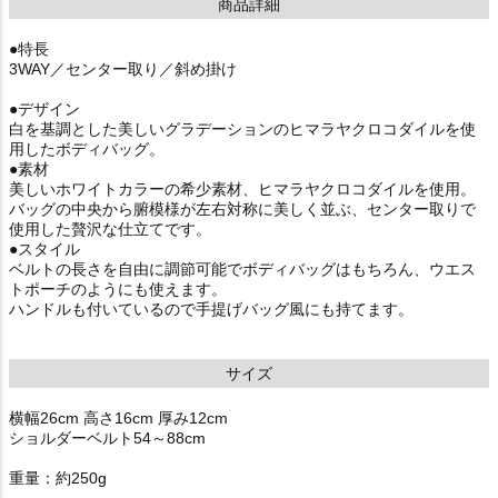
商品詳細
●特長
3WAY／センター取り／斜め掛け
●デザイン
白を基調とした美しいグラデーションのヒマラヤクロコダイルを使
用したボディバッグ。
●素材
美しいホワイトカラーの希少素材、ヒマラヤクロコダイルを使用。
バッグの中央から腑模様が左右対称に美しく並ぶ、センター取りで
使用した贅沢な仕立てです。
●スタイル
ベルトの長さを自由に調節可能でボディバッグはもちろん、ウエス
トポーチのようにも使えます。
ハンドルも付いているので手提げバッグ風にも持てます。
サイズ
横幅26cm 高さ16cm 厚み12cm
ショルダーベルト54～88cm
重量：約250g