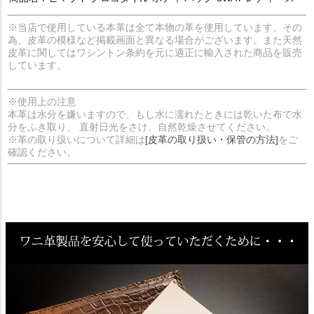
※当店で使用している本革は全て本物の革を使用しています。その
為、皮革の模様など掲載画面と異なる場合がございます。また天然
皮革に関してはワシントン条約を元に適正に輸入された商品を販売
しています。
※使用上の注意
本革は水分を嫌いますので、もし水に濡れたときには乾いた布で水
分をふき取り、 直射日光をさけ、自然乾燥させてください。
※革の取り扱いについて詳細は
[皮革の取り扱い・保管の方法]
をご
確認ください。