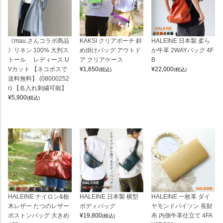
《mau.さんコラボ商品
KAKSI クリアポーチ 斜
HALEINE 日本製 柔ら
》リネン 100% 大判ス
め掛けバッグ アウトド
か牛革 2WAYバッグ 4F
トール レディース U
ア クリアケース
B
Vカット 【ネコポスで
¥
1,650
¥
22,000
(税込)
(税込)
送料無料】 (08000252
r) 【名入れ刺繍可能】
¥
5,900
(税込)
HALEINE ナイロン&栃
HALEINE 日本製 横型
HALEINE 一枚革 ダイ
木レザー たつのレザー
ボディバッグ
ヤモンドパイソン 長財
ボストンバッグ 大きめ
¥
19,800
布 内側牛革仕立て 4FA
(税込)