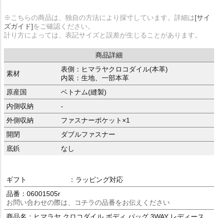
※こちらの商品は、独自の方法により採寸しています。詳細は
[サイ
ズガイド]
をご確認ください。
計り方によっては、表記サイズと誤差が生じることがあります。
商品詳細
表側：ヒマラヤクロコダイル(本革)
素材
内装：生地、一部本革
原産国
ベトナム(縫製)
内側収納
-
外側収納
ファスナーポケット×1
開閉
ダブルファスナー
底鋲
なし
ギフト
：ラッピング対応
品番：06001505r
お問い合わせの際は、コチラの品番をお伝えください
商品名：ヒマラヤ クロコダイル ボディ バッグ 3WAY レディース