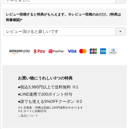
須
)
レビュー投稿すると特典がもらえます。※レビュー投稿のみだけ。(特典は
画像確認)
(
必
須
)
お買い物にうれしい3つの特典
●税込3,980円以上で送料無料 ※1
●LINE連携で200ポイント付与
●誰でも使える5%OFFクーポン ※2
※1.北海道・沖縄は別途1,100円送料がかかります
※2.カートに自動付与
→返品について