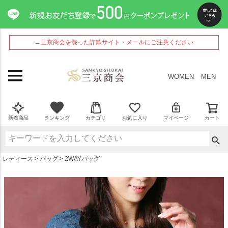
ペー
ジト
ップ
へ
→三京商会を装った詐欺サイト・メールにご注意ください
WOMEN
MEN
新着商品
ランキング
カテゴリ
お気に入り
マイページ
カート
レディース
バッグ
2WAYバッグ