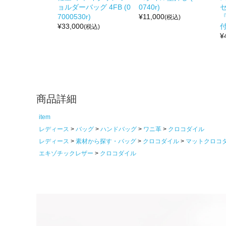
ョルダーバッグ 4FB (0
0740r)
セ
7000530r)
¥
11,000
(税込)
¥
33,000
付
(税込)
¥
商品詳細
item
レディース
バッグ
ハンドバッグ
ワニ革
クロコダイル
レディース
素材から探す・バッグ
クロコダイル
マットクロコ
エキゾチックレザー
クロコダイル