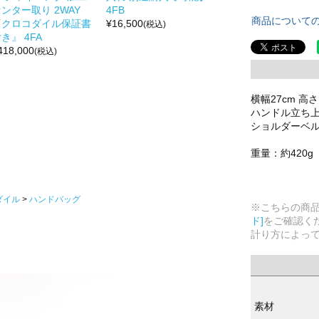
ンター取り 2WAY
4FB
商品について
『クロコダイル保証書
¥
16,500
(税込)
き』 4FA
418,000
(税込)
横幅27cm 高さ
ハンドル立ち上が
ショルダーベルト
重量：約420g
ダイル
ハンドバッグ
※こちらの商
ド]
をご確認く
計り方によっ
素材