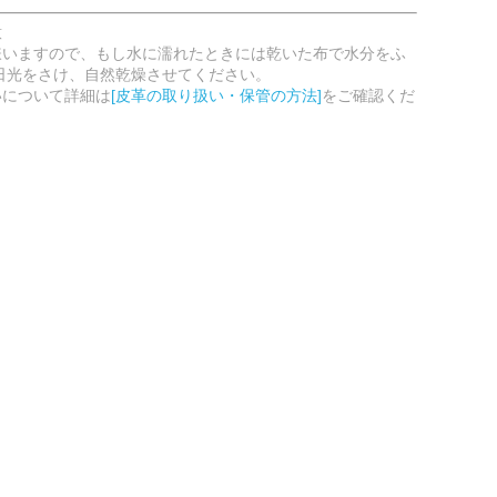
意
嫌いますので、もし水に濡れたときには乾いた布で水分をふ
日光をさけ、自然乾燥させてください。
いについて詳細は
[皮革の取り扱い・保管の方法]
をご確認くだ