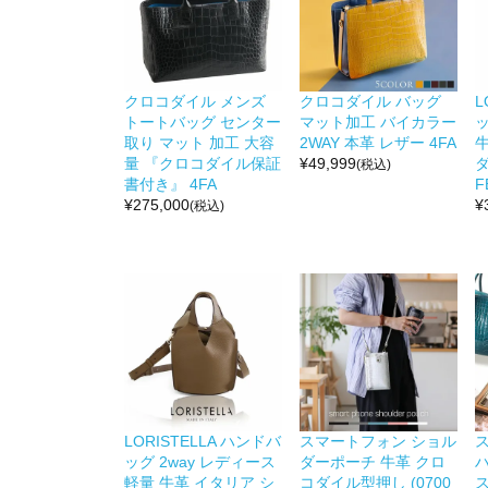
クロコダイル メンズ
クロコダイル バッグ
L
トートバッグ センター
マット加工 バイカラー
ッ
取り マット 加工 大容
2WAY 本革 レザー 4FA
量 『クロコダイル保証
¥
49,999
ダ
(税込)
書付き』 4FA
F
¥
275,000
¥
(税込)
LORISTELLA ハンドバ
スマートフォン ショル
ッグ 2way レディース
ダーポーチ 牛革 クロ
軽量 牛革 イタリア シ
コダイル型押し (0700