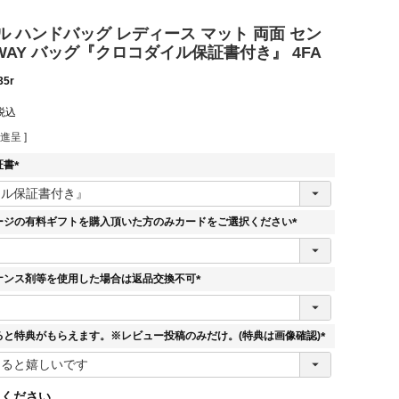
 ハンドバッグ レディース マット 両面 セン
WAY バッグ『クロコダイル保証書付き』 4FA
35r
税込
進呈 ]
証書
(
必
須
ージの有料ギフトを購入頂いた方のみカードをご選択ください
)
(
必
須
ナンス剤等を使用した場合は返品交換不可
)
(
必
須
ると特典がもらえます。※レビュー投稿のみだけ。(特典は画像確認)
)
(
必
須
てください