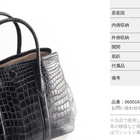
原産国
内側収納
外側収納
開閉
底鋲
付属品
備考
品番：060016
お問い合わせ
※当店で使用
革の模様など
はワシントン