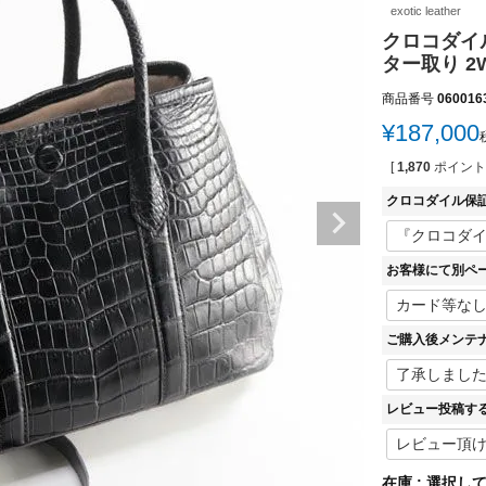
exotic leather
クロコダイル
ター取り 2
商品番号
060016
¥
187,000
[
1,870
ポイント
クロコダイル保
お客様にて別ペ
ご購入後メンテ
レビュー投稿す
在庫
選択し