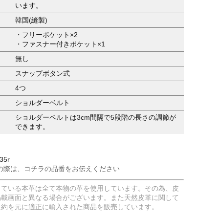
います。
韓国(縫製)
・フリーポケット×2
・ファスナー付きポケット×1
無し
スナップボタン式
4つ
ショルダーベルト
ショルダーベルトは3cm間隔で5段階の長さの調節が
できます。
35r
の際は、コチラの品番をお伝えください
している本革は全て本物の革を使用しています。その為、皮
掲載画面と異なる場合がございます。また天然皮革に関して
条約を元に適正に輸入された商品を販売しています。