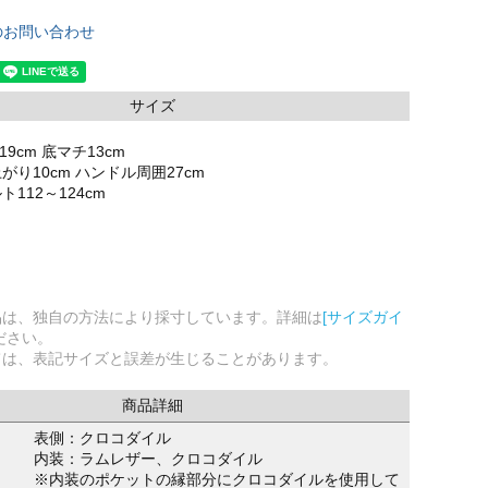
のお問い合わせ
サイズ
19cm 底マチ13cm
り10cm ハンドル周囲27cm
112～124cm
品は、独自の方法により採寸しています。詳細は
[サイズガイ
ださい。
ては、表記サイズと誤差が生じることがあります。
商品詳細
表側：クロコダイル
内装：ラムレザー、クロコダイル
※内装のポケットの縁部分にクロコダイルを使用して