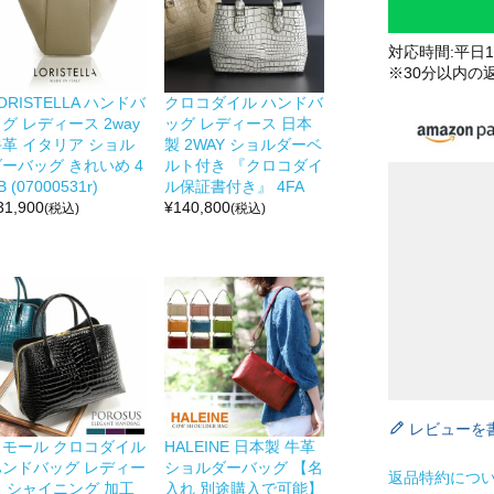
対応時間:平日10
※30分以内の
ORISTELLA ハンドバ
クロコダイル ハンドバ
グ レディース 2way
ッグ レディース 日本
牛革 イタリア ショル
製 2WAY ショルダーベ
ーバッグ きれいめ 4
ルト付き 『クロコダイ
B (07000531r)
ル保証書付き』 4FA
31,900
¥
140,800
(税込)
(税込)
レビューを
スモール クロコダイル
HALEINE 日本製 牛革
ハンドバッグ レディー
ショルダーバッグ 【名
返品特約につ
ス シャイニング 加工
入れ 別途購入で可能】