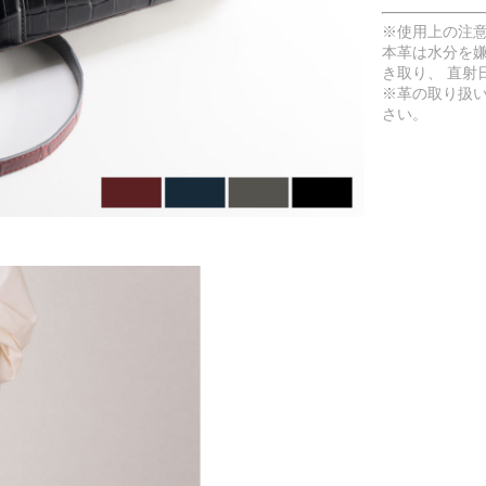
※使用上の注
本革は水分を
き取り、 直射
※革の取り扱
さい。