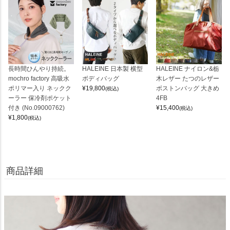
長時間ひんやり持続。
HALEINE 日本製 横型
HALEINE ナイロン&栃
mochro factory 高吸水
ボディバッグ
木レザー たつのレザー
ポリマー入り ネックク
¥
19,800
ボストンバッグ 大きめ
(税込)
ーラー 保冷剤ポケット
4FB
付き (No.09000762)
¥
15,400
(税込)
¥
1,800
(税込)
商品詳細