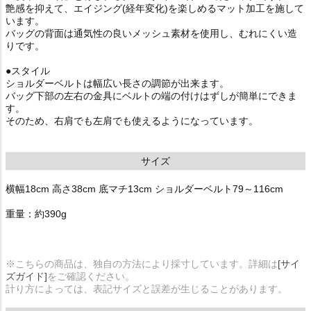
艶感を抑えて、エイジング(経年変化)を楽しめるマット加工を施して
います。
バッグの背面は通気性の良いメッシュ素材を使用し、むれにくい造
りです。
●スタイル
ショルダーベルトは幅広い長さの調節が出来ます。
バッグ下部の左右の金具にベルトの端の付けはずしが簡単にできま
す。
そのため、右肩でも左肩でも使えるようになっています。
サイズ
横幅18cm 高さ38cm 底マチ13cm ショルダーベルト79～116cm
重量：約390g
※こちらの商品は、独自の方法により採寸しています。詳細は
[サイ
ズガイド]
をご確認ください。
計り方によっては、表記サイズと誤差が生じることがあります。