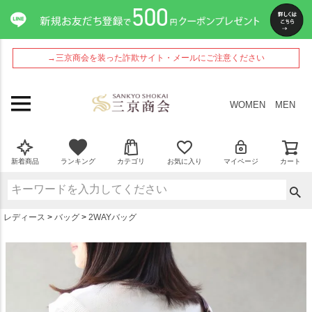
ペー
ジト
ップ
へ
→三京商会を装った詐欺サイト・メールにご注意ください
WOMEN
MEN
新着商品
ランキング
カテゴリ
お気に入り
マイページ
カート
レディース
バッグ
2WAYバッグ