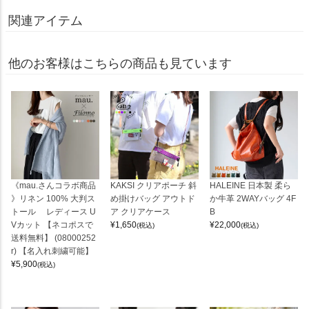
関連アイテム
他のお客様はこちらの商品も見ています
《mau.さんコラボ商品
KAKSI クリアポーチ 斜
HALEINE 日本製 柔ら
》リネン 100% 大判ス
め掛けバッグ アウトド
か牛革 2WAYバッグ 4F
トール レディース U
ア クリアケース
B
Vカット 【ネコポスで
¥
1,650
¥
22,000
(税込)
(税込)
送料無料】 (08000252
r) 【名入れ刺繍可能】
¥
5,900
(税込)