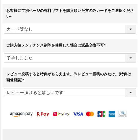
)
お客様にて別ページの有料ギフトを購入頂いた方のみカードをご選択くださ
い
(
必
須
)
ご購入後メンテナンス剤等を使用した場合は返品交換不可
(
必
須
)
レビュー投稿すると特典がもらえます。※レビュー投稿のみだけ。(特典は
画像確認)
(
必
須
)