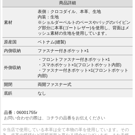
商品詳細
表側：クロコダイル、本革、生地
内装：生地
素材
※ショルダーベルトのベースやバッグのパイピン
グ部分に本革(ゴートレザー)を使用し、背面はメ
ッシュ素材の生地を使用しています。
原産国
ベトナム(縫製)
内側収納
ファスナー付きポケット×1
・フロントファスナー付きポケット×1
・スマホポケット×1(フロントポケット内部)
外側収納
・ファスナー付きポケット×1(フロントポケット
内部)
開閉
両開ファスナー式
底鋲
なし
品番：06001755r
お問い合わせの際は、コチラの品番をお伝えください
※当店で使用している本革は全て本物の革を使用しています。その
為、皮革の模様など掲載画面と異なる場合がございます。また天然