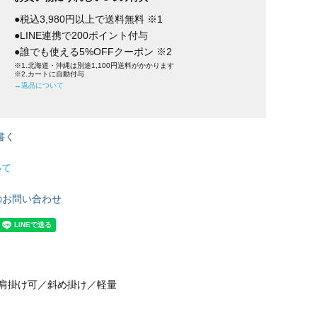
●税込3,980円以上で送料無料 ※1
●LINE連携で200ポイント付与
●誰でも使える5%OFFクーポン ※2
※1.北海道・沖縄は別途1,100円送料がかかります
※2.カートに自動付与
→返品について
書く
いて
のお問い合わせ
／肩掛け可／斜め掛け／軽量