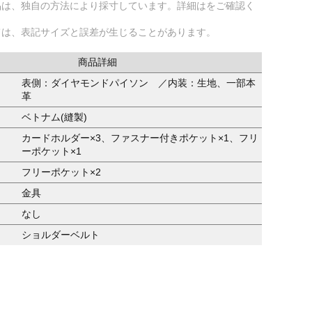
品は、独自の方法により採寸しています。詳細はをご確認く
ては、表記サイズと誤差が生じることがあります。
商品詳細
表側：ダイヤモンドパイソン ／内装：生地、一部本
革
ベトナム(縫製)
カードホルダー×3、ファスナー付きポケット×1、フリ
ーポケット×1
フリーポケット×2
金具
なし
ショルダーベルト