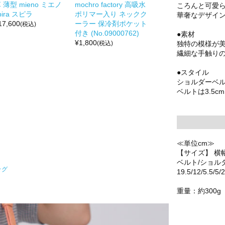
 薄型 mieno ミエノ
mochro factory 高吸水
ころんと可愛
pira スピラ
ポリマー入り ネックク
華奢なデザイ
17,600
ーラー 保冷剤ポケット
(税込)
付き (No.09000762)
●素材
¥
1,800
独特の模様が
(税込)
繊細な手触り
●スタイル
ショルダーベ
ベルトは3.5
≪単位cm≫
【サイズ】 横
ベルト/ショル
ッグ
19.5/12/5.5/5/
重量：約300g