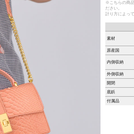
※こちらの商
ださい。
計り方によっ
素材
原産国
内側収納
外側収納
開閉
底鋲
付属品