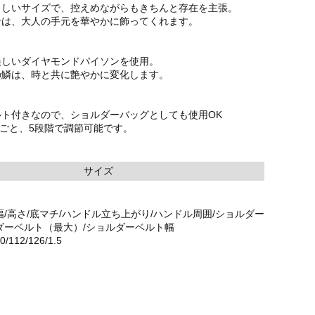
らしいサイズで、控えめながらもきちんと存在を主張。
ンは、大人の手元を華やかに飾ってくれます。
美しいダイヤモンドパイソンを使用。
の鱗は、時と共に艶やかに変化します。
ルト付きなので、ショルダーバッグとしても使用OK
cmごと、5段階で調節可能です。
サイズ
幅/高さ/底マチ/ハンドル立ち上がり/ハンドル周囲/ショルダー
ダーベルト（最大）/ショルダーベルト幅
20/112/126/1.5