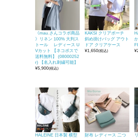
《mau.さんコラボ商品
KAKSI クリアポーチ
H
》リネン 100% 大判ス
斜め掛けバッグ アウト
か
トール レディース U
ドア クリアケース
F
Vカット 【ネコポスで
¥
1,650
¥
(税込)
送料無料】 (08000252
r) 【名入れ刺繍可能】
¥
5,900
(税込)
HALEINE 日本製 横型
財布 レディース 二つ
リ