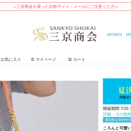
→三京商会を装った詐欺サイト・メールにご注意ください
WOMEN
M
検索
お気に入り
マイページ
カート
開催期間:7/25 10
詳細・その他
夏決算企画50%O
ころんと可愛い