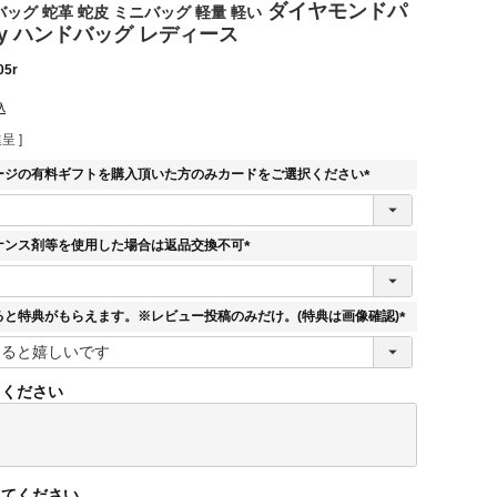
ダイヤモンドパ
ッグ 蛇革 蛇皮 ミニバッグ 軽量 軽い
ay ハンドバッグ レディース
05r
込
呈 ]
ージの有料ギフトを購入頂いた方のみカードをご選択ください
(
必
須
ナンス剤等を使用した場合は返品交換不可
)
(
必
須
ると特典がもらえます。※レビュー投稿のみだけ。(特典は画像確認)
)
(
必
須
てください
)
してください