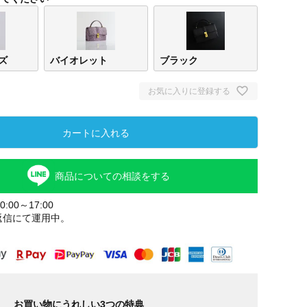
ズ
バイオレット
ブラック
お気に入りに登録する
カートに入れる
商品についての相談をする
オールドロ
バイ
ーズ
ト
:00～17:00
返信にて運用中。
お買い物にうれしい3つの特典