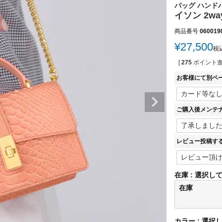
バッグ ハンドバ
イソン 2w
商品番号
060019
¥
27,500
税
[
275
ポイント進
お客様にて別ペ
ご購入後メンテ
レビュー投稿す
在庫
選択し
在庫
カラー
選択