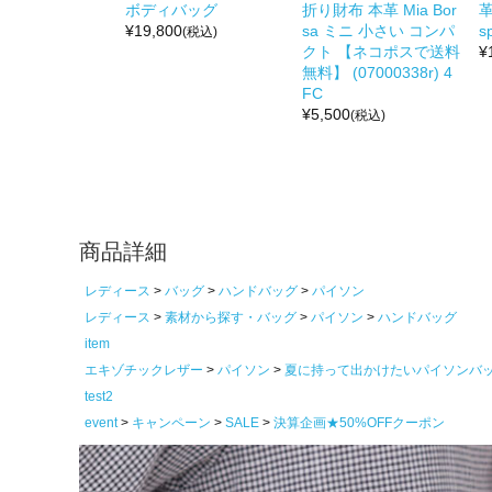
ボディバッグ
折り財布 本革 Mia Bor
革
¥
19,800
sa ミニ 小さい コンパ
s
(税込)
クト 【ネコポスで送料
¥
無料】 (07000338r) 4
FC
¥
5,500
(税込)
商品詳細
レディース
バッグ
ハンドバッグ
パイソン
レディース
素材から探す・バッグ
パイソン
ハンドバッグ
item
エキゾチックレザー
パイソン
夏に持って出かけたいパイソンバ
test2
event
キャンペーン
SALE
決算企画★50%OFFクーポン