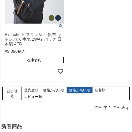
Pistache ピスタッシュ 帆布 キ
ャンバス 生地 2WAY バッグ 日
本製 4FB
¥
9,350
税込
在庫切れ
優先度順
価格が安い順
価格が高い順
新着順
並び替
え
レビュー順
21
件中
1
-
21
件表示
新着商品