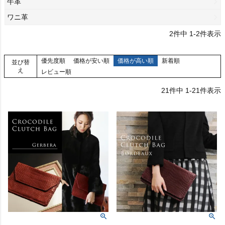
牛革
ワニ革
2
件中
1
-
2
件表示
優先度順
価格が安い順
価格が高い順
新着順
並び替
え
レビュー順
21
件中
1
-
21
件表示