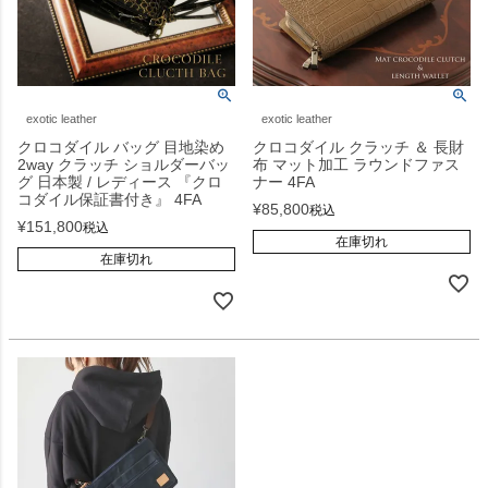
exotic leather
exotic leather
クロコダイル バッグ 目地染め
クロコダイル クラッチ ＆ 長財
2way クラッチ ショルダーバッ
布 マット加工 ラウンドファス
グ 日本製 / レディース 『クロ
ナー 4FA
コダイル保証書付き』 4FA
¥
85,800
税込
¥
151,800
税込
在庫切れ
在庫切れ