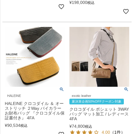
¥
198,000
税込
HALEINE
exotic leather
夏決算企画50%OFFクーポン対象
HALEINE クロコダイル ＆ オー
ストリッチ ２Way バイカラー
クロコダイル ポシェット 3WAY
お財布バッグ 『クロコダイル保
バッグ マット加工 / レディース
証書付き』 4FA
4FA
¥
90,534
税込
¥
74,800
税込
4.00
（1件）