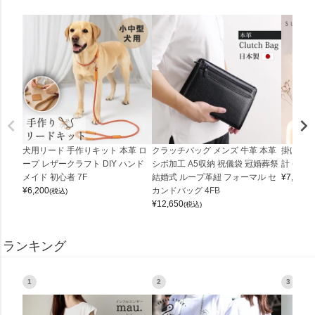
犬用リード 手作りキット 本革 ロ
クラッチバッグ メンズ 牛革 本革
掛け時計
ープ レザークラフト DIY ハンド
シボ加工 A5収納 祝儀袋 冠婚葬祭
計 (0900
メイド 初心者 7F
結婚式 ループ革紐 フォーマル セ
¥
7,150
(
¥
6,200
カンドバッグ 4FB
(税込)
¥
12,650
(税込)
ランキング
1
2
3