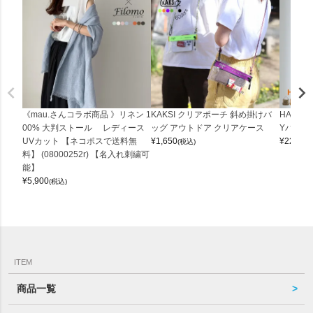
《mau.さんコラボ商品 》リネン 1
KAKSI クリアポーチ 斜め掛けバ
HALEI
00% 大判ストール レディース
ッグ アウトドア クリアケース
Yバッグ 
UVカット 【ネコポスで送料無
¥
1,650
¥
22,000
(税込)
料】 (08000252r) 【名入れ刺繍可
能】
¥
5,900
(税込)
ITEM
商品一覧