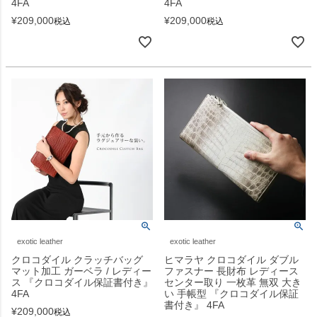
4FA
4FA
¥
209,000
¥
209,000
税込
税込
exotic leather
exotic leather
クロコダイル クラッチバッグ
ヒマラヤ クロコダイル ダブル
マット加工 ガーベラ / レディー
ファスナー 長財布 レディース
ス 『クロコダイル保証書付き』
センター取り 一枚革 無双 大き
4FA
い 手帳型 『クロコダイル保証
書付き』 4FA
¥
209,000
税込