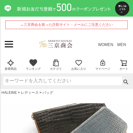
ペー
ジト
ップ
へ
→三京商会を装った詐欺サイト・メールにご注意ください
WOMEN
MEN
新着商品
ランキング
カテゴリ
お気に入り
マイページ
カート
HALEINE
レディース
バッグ