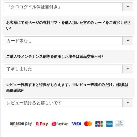
(
必
須
)
お客様にて別ページの有料ギフトを購入頂いた方のみカードをご選択くださ
い
(
必
須
)
ご購入後メンテナンス剤等を使用した場合は返品交換不可
(
必
須
)
レビュー投稿すると特典がもらえます。※レビュー投稿のみだけ。(特典は
画像確認)
(
必
須
)