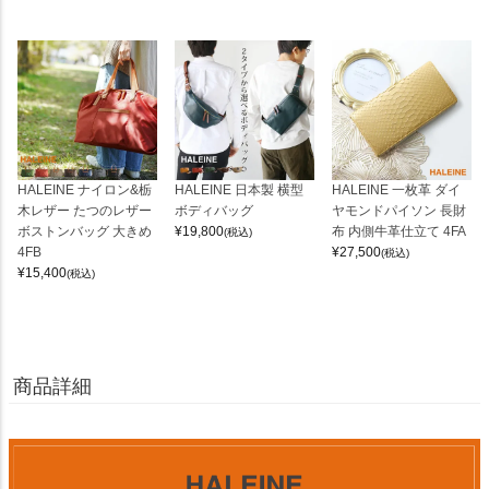
HALEINE ナイロン&栃
HALEINE 日本製 横型
HALEINE 一枚革 ダイ
木レザー たつのレザー
ボディバッグ
ヤモンドパイソン 長財
ボストンバッグ 大きめ
¥
19,800
布 内側牛革仕立て 4FA
(税込)
4FB
¥
27,500
(税込)
¥
15,400
(税込)
商品詳細