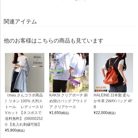
関連アイテム
他のお客様はこちらの商品も見ています
《mau.さんコラボ商品
KAKSI クリアポーチ 斜
HALEINE 日本製 柔ら
》リネン 100% 大判ス
め掛けバッグ アウトド
か牛革 2WAYバッグ 4F
トール レディース U
ア クリアケース
B
Vカット 【ネコポスで
¥
1,650
¥
22,000
(税込)
(税込)
送料無料】 (08000252
r) 【名入れ刺繍可能】
¥
5,900
(税込)