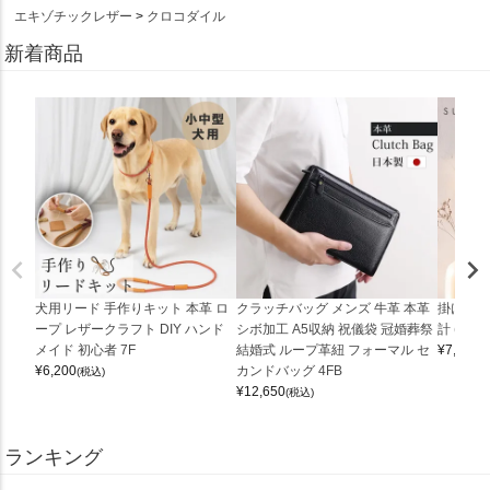
エキゾチックレザー
クロコダイル
新着商品
犬用リード 手作りキット 本革 ロ
クラッチバッグ メンズ 牛革 本革
掛け時計
ープ レザークラフト DIY ハンド
シボ加工 A5収納 祝儀袋 冠婚葬祭
計 (0900
メイド 初心者 7F
結婚式 ループ革紐 フォーマル セ
¥
7,150
(
¥
6,200
カンドバッグ 4FB
(税込)
¥
12,650
(税込)
ランキング