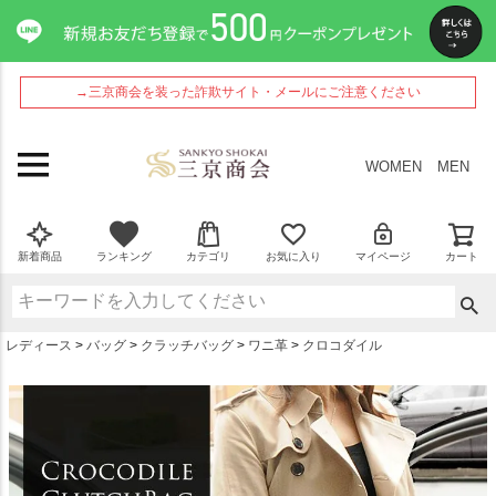
ペー
ジト
ップ
へ
→三京商会を装った詐欺サイト・メールにご注意ください
WOMEN
MEN
新着商品
ランキング
カテゴリ
お気に入り
マイページ
カート
レディース
バッグ
クラッチバッグ
ワニ革
クロコダイル