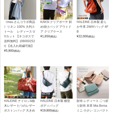
《mau.さんコラボ商品
KAKSI クリアポーチ 斜
HALEINE 日本製 柔ら
》リネン 100% 大判ス
め掛けバッグ アウトド
か牛革 2WAYバッグ 4F
トール レディース U
ア クリアケース
B
Vカット 【ネコポスで
¥
1,650
¥
22,000
(税込)
(税込)
送料無料】 (08000252
r) 【名入れ刺繍可能】
¥
5,900
(税込)
HALEINE ナイロン&栃
HALEINE 日本製 横型
財布 レディース 二つ折
木レザー たつのレザー
ボディバッグ
り財布 本革 Mia Borsa
ボストンバッグ 大きめ
¥
19,800
ミニ 小さい コンパクト
(税込)