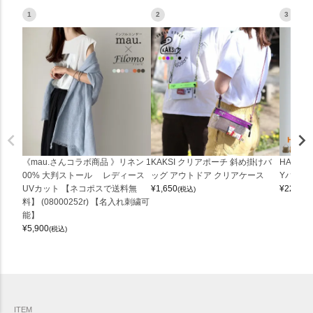
1
2
3
《mau.さんコラボ商品 》リネン 1
KAKSI クリアポーチ 斜め掛けバ
HALEI
00% 大判ストール レディース
ッグ アウトドア クリアケース
Yバッグ 
UVカット 【ネコポスで送料無
¥
1,650
¥
22,000
(税込)
料】 (08000252r) 【名入れ刺繍可
能】
¥
5,900
(税込)
ITEM