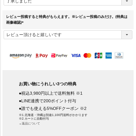
必
須
)
レビュー投稿すると特典がもらえます。※レビュー投稿のみだけ。(特典は
画像確認)
(
必
須
)
お買い物にうれしい3つの特典
●税込3,980円以上で送料無料 ※1
●LINE連携で200ポイント付与
●誰でも使える5%OFFクーポン ※2
※1.北海道・沖縄は別途1,100円送料がかかります
※2.カートに自動付与
→返品について