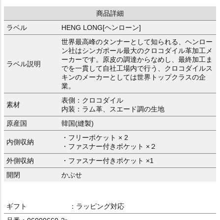
商品詳細
ラベル
HENG LONG[ヘンローン]
世界最高峰のタンナーとして知られる、ヘンロー
ン社はシンガポール最大のクロコダイル革加工メ
ーカーです。原皮の調達からなめし、最終加工ま
ラベル説明
でを一貫して自社工場内で行う、クロコダイルス
キンのメーカーとしては世界トップクラスの企
業。
表側：クロコダイル
素材
内装：ラム革、スエード調の生地
原産国
韓国(縫製)
・フリーポケット × 2
内側収納
・ファスナー付きポケット ×２
外側収納
・ファスナー付きポケット ×1
開閉
かぶせ
ギフト
：ラッピング対応