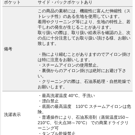
ポケット
サイド・バックポケットあり
この商品の素材には、機能性に富んだ伸縮性（ス
トレッチ性）のある生地を使用しています。
着用やクリーニング等により、生地の特性上、若
干しわの発生が生じることがあります。
取り扱いの際は、取り扱い絵表示を確認の上、次
の点に十分注意してお取り扱い頂ける様、お願い
致します。
備考
・熱により縮むことがありますのでアイロン掛け
は特に注意をお願いします。
・スチームアイロンの使用禁止。
・裏側からのアイロン掛けは絶対にお避け下さ
い。
・クリーニングの際は、石油系処理・自然乾燥で
お願いします。
・最高洗濯温度 40°C、手洗い
・漂白禁止
・底面の最高温度 110°C スチームアイロンは危
険。
洗濯表示
・普通操作により、石油系溶剤（蒸留温度150～
210°C、引火点38～70°C） での商業ドライクリ
ーニング可
・タンブル乾燥禁止