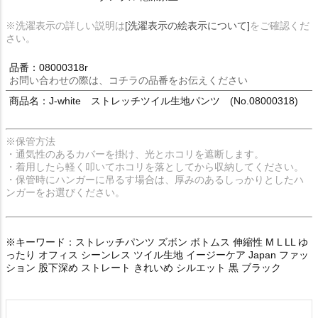
※洗濯表示の詳しい説明は
[洗濯表示の絵表示について]
をご確認くだ
さい。
品番：08000318r
お問い合わせの際は、コチラの品番をお伝えください
商品名：J-white ストレッチツイル生地パンツ (No.08000318)
※保管方法
・通気性のあるカバーを掛け、光とホコリを遮断します。
・着用したら軽く叩いてホコリを落としてから収納してください。
・保管時にハンガーに吊るす場合は、厚みのあるしっかりとしたハ
ンガーをお選びください。
※キーワード：ストレッチパンツ ズボン ボトムス 伸縮性 M L LL ゆ
ったり オフィス シーンレス ツイル生地 イージーケア Japan ファッ
ション 股下深め ストレート きれいめ シルエット 黒 ブラック