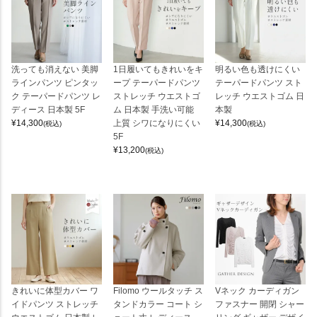
洗っても消えない 美脚
1日履いてもきれいをキ
明るい色も透けにくい
ラインパンツ ピンタッ
ープ テーパードパンツ
テーパードパンツ スト
ク テーパードパンツ レ
ストレッチ ウエストゴ
レッチ ウエストゴム 日
ディース 日本製 5F
ム 日本製 手洗い可能
本製
¥
14,300
上質 シワになりにくい
¥
14,300
(税込)
(税込)
5F
¥
13,200
(税込)
きれいに体型カバー ワ
Filomo ウールタッチ ス
Vネック カーディガン
イドパンツ ストレッチ
タンドカラー コート シ
ファスナー 開閉 シャー