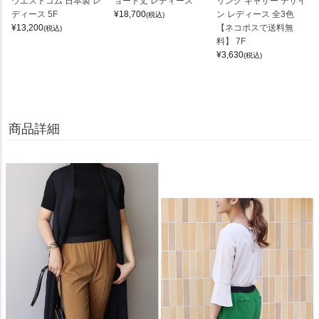
ウエストゴム 日本製 レ
ョート丈 レディース
リング ギャザー デザイ
ディース 5F
¥
18,700
ン レディース 全3色
(税込)
¥
13,200
【ネコポスで送料無
(税込)
料】 7F
¥
3,630
(税込)
商品詳細