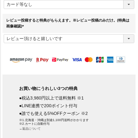
必
須
)
レビュー投稿すると特典がもらえます。※レビュー投稿のみだけ。(特典は
画像確認)
(
必
須
)
お買い物にうれしい3つの特典
●税込3,980円以上で送料無料 ※1
●LINE連携で200ポイント付与
●誰でも使える5%OFFクーポン ※2
※1.北海道・沖縄は別途1,100円送料がかかります
※2.カートに自動付与
→返品について