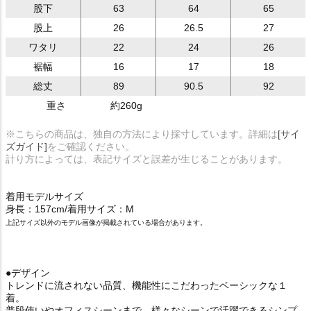
股下
63
64
65
股上
26
26.5
27
ワタリ
22
24
26
裾幅
16
17
18
総丈
89
90.5
92
重さ
約260g
※こちらの商品は、独自の方法により採寸しています。詳細は
[サイ
ズガイド]
をご確認ください。
計り方によっては、表記サイズと誤差が生じることがあります。
着用モデルサイズ
身長：157cm/着用サイズ：M
上記サイズ以外のモデル画像が掲載されている場合があります。
●デザイン
トレンドに流されない品質、機能性にこだわったベーシックな１
着。
普段使いやオフィスシーンまで、様々なシーンで活躍できるシンプ