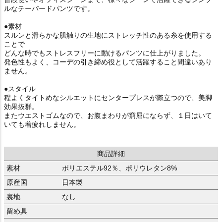
ルなテーパードパンツです。
●素材
スルンと滑らかな肌触りの生地にストレッチ性のある糸を使用する
ことで
どんな時でもストレスフリーに動けるパンツに仕上がりました。
発色性もよく、コーデの引き締め役として活躍すること間違いあり
ません。
●スタイル
程よくタイトめなシルエットにセンタープレスが際立つので、美脚
効果抜群。
またウエストゴムなので、お腹まわりが窮屈にならず、１日はいて
いても着疲れしません。
商品詳細
素材
ポリエステル92％、ポリウレタン8%
原産国
日本製
裏地
なし
留め具