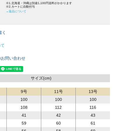
※1.北海道・沖縄は別途1,100円送料がかかります
※2.カートに自動付与
→返品について
書く
いて
のお問い合わせ
サイズ(cm)
9号
11号
13号
100
100
100
108
112
116
41
42
43
59
60
61
ル
56
58
60