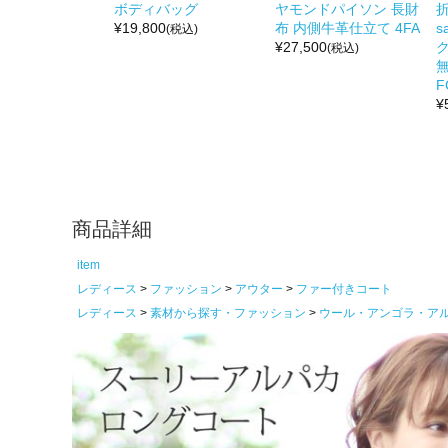
ボディバッグ
ヤモンドパイソン 長財
折
¥
19,800
布 内側牛革仕立て 4FA
s
(税込)
¥
27,500
(税込)
無
F
¥
商品詳細
item
レディース
ファッション
アウター
ファー付きコート
レディース
素材から探す・ファッション
ウール・アンゴラ・ア