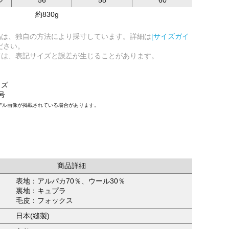
約830g
品は、独自の方法により採寸しています。詳細は
[サイズガイ
ださい。
ては、表記サイズと誤差が生じることがあります。
イズ
号
デル画像が掲載されている場合があります。
商品詳細
表地：アルパカ70％、ウール30％
裏地：キュプラ
毛皮：フォックス
日本(縫製)