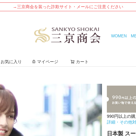
→三京商会を装った詐欺サイト・メールにご注意ください
WOMEN
M
検索
お気に入り
マイページ
カート
990円以上の
詳細・その他
日本製 スー