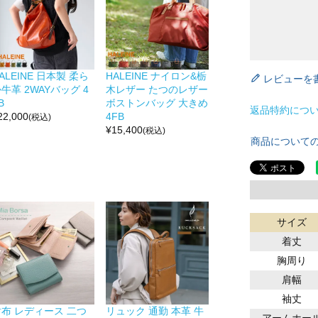
ALEINE 日本製 柔ら
HALEINE ナイロン&栃
レビューを
牛革 2WAYバッグ 4
木レザー たつのレザー
B
ボストンバッグ 大きめ
返品特約につ
22,000
4FB
(税込)
¥
15,400
(税込)
商品について
サイズ
着丈
胸周り
肩幅
袖丈
財布 レディース 二つ
リュック 通勤 本革 牛
アームホー