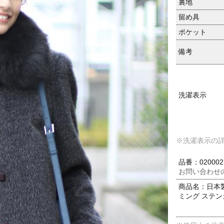
裏地
留め具
ポケット
備考
洗濯表示
※洗濯表示の
品番：020002
お問い合わせ
商品名：日本製
ミング ステン