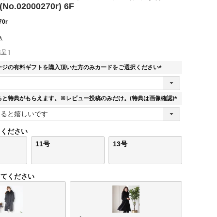
o.02000270r) 6F
70r
込
呈 ]
ージの有料ギフトを購入頂いた方のみカードをご選択ください
(
必
須
ると特典がもらえます。※レビュー投稿のみだけ。(特典は画像確認)
)
(
必
須
てください
)
11号
13号
してください