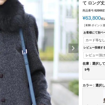
て ロング丈(N
商品番号
020002
¥
63,800
税
[
638
ポイント進
お客様にて別ペ
レビュー投稿す
在庫
選択し
9号
カラー
選択