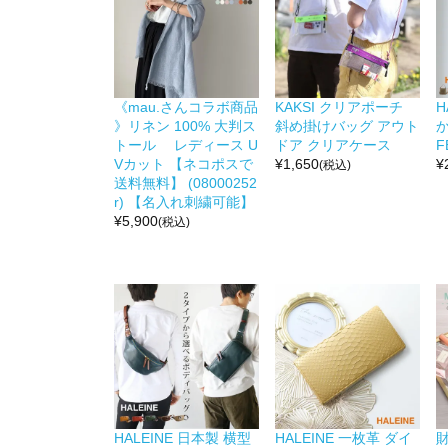
《mau.さんコラボ商品
KAKSI クリアポーチ
H
》リネン 100% 大判ス
斜め掛けバッグ アウト
か
トール レディース U
ドア クリアケース
F
Vカット 【ネコポスで
¥
1,650
¥
(税込)
送料無料】 (08000252
r) 【名入れ刺繍可能】
¥
5,900
(税込)
HALEINE 日本製 横型
HALEINE 一枚革 ダイ