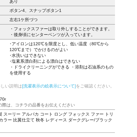
あり
ボタン4、スナップボタン1
左右1ケ所づつ
・フォックスファーは取り外しすることができます。
・後身頃にセンターベンツが入っています。
･アイロンは120℃を限度とし、低い温度（80℃から
120℃まで）でかけるのがよい
･水洗いはできない
･塩素系漂白剤による漂白はできない
・ドライクリーニングができる ・溶剤は石油系のもの
を使用する
詳しい説明は
[洗濯表示の絵表示について]
をご確認ください。
70r
の際は、コチラの品番をお伝えください
 スーリー アルパカ コート ロング フォックス ファー トリ
カラー 比翼仕立て 秋冬 レディース ダークグレー/ブラック