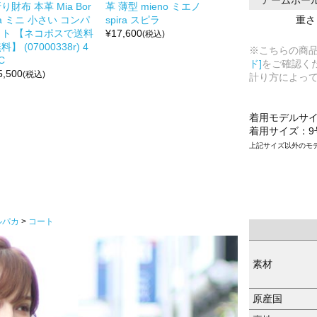
り財布 本革 Mia Bor
革 薄型 mieno ミエノ
重さ
a ミニ 小さい コンパ
spira スピラ
クト 【ネコポスで送料
¥
17,600
(税込)
料】 (07000338r) 4
※こちらの商
C
ド]
をご確認く
5,500
(税込)
計り方によっ
着用モデルサ
着用サイズ：9
上記サイズ以外のモ
ルパカ
コート
素材
原産国