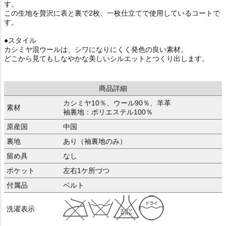
す。
この生地を贅沢に表と裏で2枚、一枚仕立てで使用しているコートで
す。
●スタイル
カシミヤ混ウールは、シワになりにくく発色の良い素材。
どこから見てもしなやかな美しいシルエットとつくり出します。
商品詳細
カシミヤ10％、ウール90％、羊革
素材
袖裏地：ポリエステル100％
原産国
中国
裏地
あり（袖裏地のみ）
留め具
なし
ポケット
左右1ケ所づつ
付属品
ベルト
洗濯表示