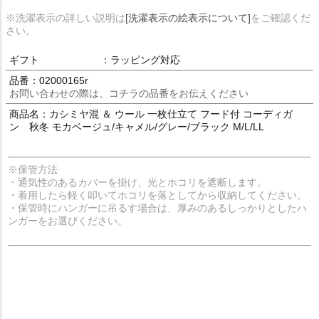
※洗濯表示の詳しい説明は
[洗濯表示の絵表示について]
をご確認くだ
さい。
ギフト
：ラッピング対応
品番：02000165r
お問い合わせの際は、コチラの品番をお伝えください
商品名：カシミヤ混 ＆ ウール 一枚仕立て フード付 コーディガ
ン 秋冬 モカベージュ/キャメル/グレー/ブラック M/L/LL
※保管方法
・通気性のあるカバーを掛け、光とホコリを遮断します。
・着用したら軽く叩いてホコリを落としてから収納してください。
・保管時にハンガーに吊るす場合は、厚みのあるしっかりとしたハ
ンガーをお選びください。