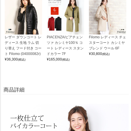
レザー ダウンコート レ
PIACENZA/ピアチェン
Filomo レディース チェ
ディース 生地 ラム 切
ツァ カシミヤ100％ コ
スターコート カシミヤ
り替え フード付き コー
ート レディース スタン
ブレンド ウール 6F
ト Filomo (04000082r)
ドカラー 7F
¥
30,800
(税込)
¥
36,300
¥
165,000
(税込)
(税込)
商品詳細