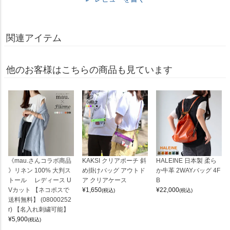
関連アイテム
他のお客様はこちらの商品も見ています
《mau.さんコラボ商品
KAKSI クリアポーチ 斜
HALEINE 日本製 柔ら
》リネン 100% 大判ス
め掛けバッグ アウトド
か牛革 2WAYバッグ 4F
トール レディース U
ア クリアケース
B
Vカット 【ネコポスで
¥
1,650
¥
22,000
(税込)
(税込)
送料無料】 (08000252
r) 【名入れ刺繍可能】
¥
5,900
(税込)