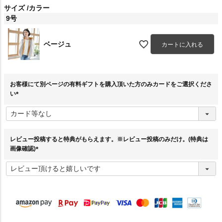
サイズ
カラー
9号
ベージュ
カートに入れる
お客様にて別ページの有料ギフトを購入頂いた方のみカードをご選択くださ
い
(
必
須
)
レビュー投稿すると特典がもらえます。※レビュー投稿のみだけ。(特典は
画像確認)
(
必
須
)