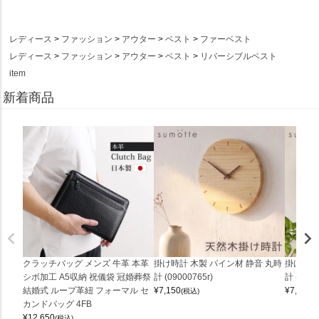
レディース
ファッション
アウター
ベスト
ファーベスト
レディース
ファッション
アウター
ベスト
リバーシブルベスト
item
新着商品
クラッチバッグ メンズ 牛革 本革
掛け時計 木製 パイン材 静音 丸時
掛け時計
シボ加工 A5収納 祝儀袋 冠婚葬祭
計 (09000765r)
計 (0900
結婚式 ループ革紐 フォーマル セ
¥
7,150
¥
7,150
(税込)
(
カンドバッグ 4FB
¥
12,650
(税込)