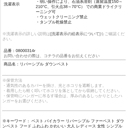
・弱い操作により、石油系溶剤（蒸留温度150～
洗濯表示
210°C、引火点38～70°C） での商業ドライクリ
ーニング可
・ウェットクリーニング禁止
・タンブル乾燥禁止
※洗濯表示の詳しい説明は
[洗濯表示の絵表示について]
をご確認くだ
さい。
品番：08000314r
お問い合わせの際は、コチラの品番をお伝えください
商品名：リバーシブル ダウンベスト
※保管方法
・通気性のあるカバーを掛け、光とホコリを遮断します。
・着用したら軽く叩いてホコリを落としてから収納してください。
・保管時にハンガーに吊るす場合は、厚みのあるしっかりとしたハ
ンガーをお選びください。
※キーワード： ベスト バイカラー リバーシブル ファーベスト ダウ
ンベスト フード ふわふわ かわいい 大人 レディース 女性 シンプル