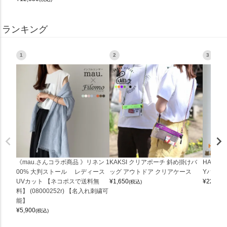
ランキング
1
2
3
《mau.さんコラボ商品 》リネン 1
KAKSI クリアポーチ 斜め掛けバ
HALEI
00% 大判ストール レディース
ッグ アウトドア クリアケース
Yバッグ 
UVカット 【ネコポスで送料無
¥
1,650
¥
22,000
(税込)
料】 (08000252r) 【名入れ刺繍可
能】
¥
5,900
(税込)