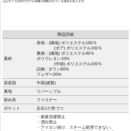
上記サイズ以外のモデル画像が掲載されている場合があります。
商品詳細
表地：(織地) ポリエステル100％
(ボア) ポリエステル100％
裏側：(織地) ポリエステル90％
素材
ポリウレタン10%
(中綿) ポリエステル100％
詰物 : ダウン80%
フェザー20%
原産国
中国(縫製)
裏地
リバーシブル
留め具
ファスナー
ポケット
左右1ケ所づつ
・家庭洗濯禁止
・漂白禁止
・アイロン掛け、スチーム処理できない。