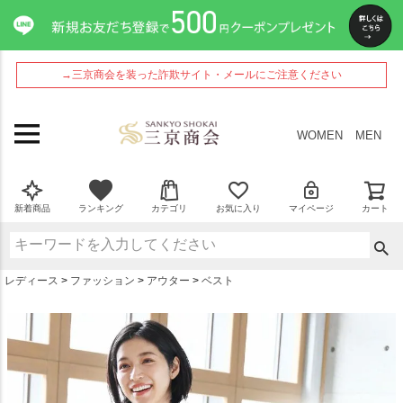
ペー
ジト
ップ
へ
→三京商会を装った詐欺サイト・メールにご注意ください
WOMEN
MEN
新着商品
ランキング
カテゴリ
お気に入り
マイページ
カート
レディース
ファッション
アウター
ベスト