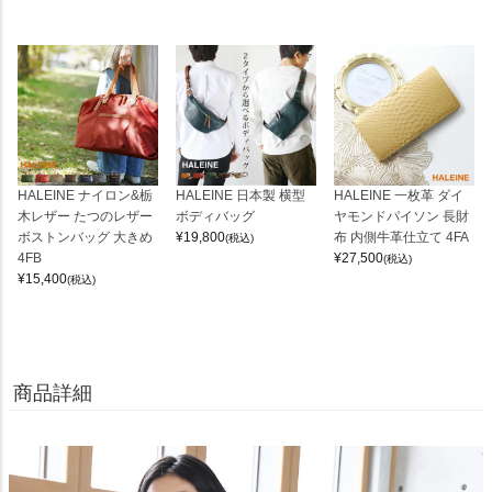
HALEINE ナイロン&栃
HALEINE 日本製 横型
HALEINE 一枚革 ダイ
木レザー たつのレザー
ボディバッグ
ヤモンドパイソン 長財
ボストンバッグ 大きめ
¥
19,800
布 内側牛革仕立て 4FA
(税込)
4FB
¥
27,500
(税込)
¥
15,400
(税込)
商品詳細