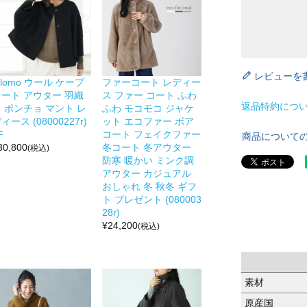
レビューを
ilomo ウール ケープ
ファーコート レディー
コート アウター 羽織
ス ファー コート ふわ
返品特約につ
 ポンチョ マント レ
ふわ モコモコ ジャケ
ィース (08000227r)
ット エコファー ボア
F
コート フェイクファー
商品について
30,800
冬コート 冬アウター
(税込)
防寒 暖かい ミンク調
アウター カジュアル
おしゃれ 冬 秋冬 ギフ
ト プレゼント (080003
28r)
¥
24,200
(税込)
素材
原産国