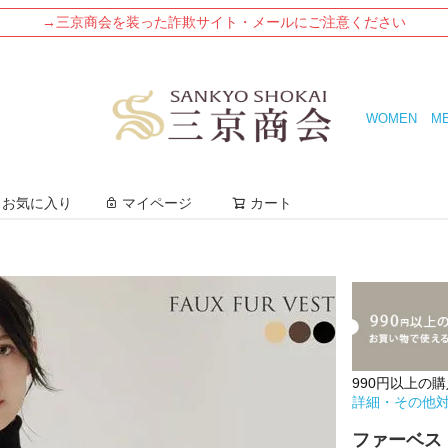
→三京商会を装った詐欺サイト・メールにご注意ください
WOMEN
M
検索
お気に入り
マイページ
カート
990円以上の
詳細・その他
ファーベス