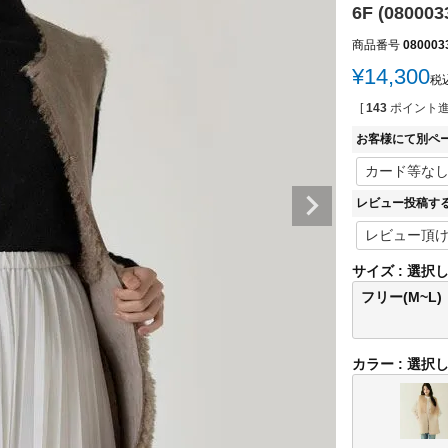
6F (080003
商品番号
080003
¥
14,300
税
[
143
ポイント進
お客様にて別ペ
レビュー投稿す
サイズ
選択
フリー(M~L)
カラー
選択