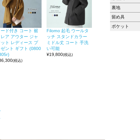
裏地
留め具
ポケット
フード付き コート 裾
Filomo 起毛 ウールタ
フレア アウター ジャ
ッチ スタンドカラー
ケット レディース プ
ミドル丈 コート 手洗
ゼント ギフト (0800
い可能
305r)
¥
19,800
(税込)
36,300
(税込)
ト
ト