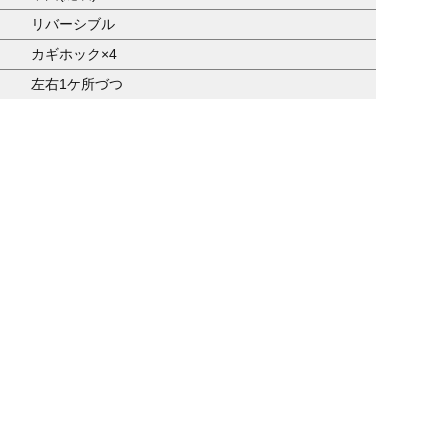
リバーシブル
カギホック×4
左右1ケ所づつ