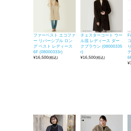
ファーベスト エコファ
チェスターコート ウー
F
ー リバーシブル ロン
ル混 レディース ダー
グ ベスト レディース
クブラウン (08000335
り
6F (08000333r)
r)
デ
¥
16,500
¥
16,500
6
(税込)
(税込)
¥