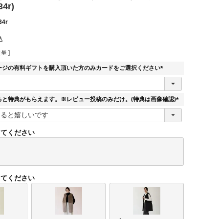
34r)
34r
込
呈 ]
ージの有料ギフトを購入頂いた方のみカードをご選択ください
(
必
須
ると特典がもらえます。※レビュー投稿のみだけ。(特典は画像確認)
)
(
必
須
してください
)
してください