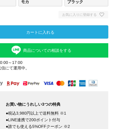
モカ
ブラック
お気に入りに登録する
カートに入れる
商品についての相談をする
:00～17:00
返信にて運用中。
ベージュ
モカ
ブラ
お買い物にうれしい3つの特典
●税込3,980円以上で送料無料 ※1
●LINE連携で200ポイント付与
●誰でも使える5%OFFクーポン ※2