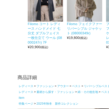
Filomo コート レディ
Filomo フェイクファー
ース ハンドメイド 七
リバーシブル ジャケッ
分丈 ダブルフェイス
ト (08000349r)
一枚仕立て ウール (08
¥
19,800
レ
(税込)
000247r) 7F
0
¥
20,900
¥
(税込)
商品詳細
レディース
ファッション
アウター
ベスト
リバーシブルベス
レディース
素材から探す・ファッション
綿・その他生地
ベス
item
特集ページ
2025年秋冬 新作コレクション