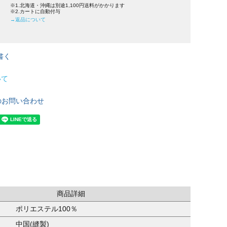
※1.北海道・沖縄は別途1,100円送料がかかります
※2.カートに自動付与
→返品について
書く
いて
のお問い合わせ
商品詳細
ポリエステル100％
中国(縫製)